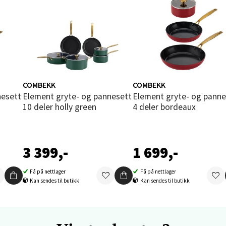
orbsgate 7, 1338 Sandvika
 dag 09-19
V
tikk
en - Thon Senter Sartor
COMBEKK
COMBEKK
Element gryte- og pannesett
Element gryte- og pannesett
vegen 12, 5353 Straume
10 deler holly green
4 deler bordeaux
 dag 10-18
V
tikk
3 399,-
1 699,-
dheim - Sirkus Shopping
Få på nettlager
Få på nettlager
Kan sendes til butikk
Kan sendes til butikk
borgveien 5, 7044 Trondheim
 dag 09-20
V
tikk