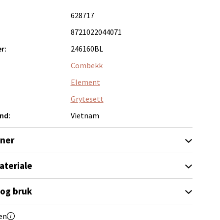
628717
8721022044071
r:
246160BL
Combekk
elg
Element
Grytesett
nd:
Vietnam
oner
elg
ateriale
 og bruk
en