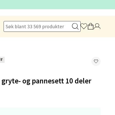
elg
elg
NT
gryte- og pannesett 10 deler
elg