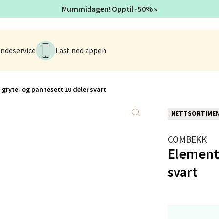
V
Mummidagen! Opptil -50% »
tikk
en - Thon Senter Lagunen
ndeservice
Last ned appen
veien 1, 5239 Bergen
 dag 10-18
V
 gryte- og pannesett 10 deler svart
tikk
NETTSORTIME
tiansand - Markens
COMBEKK
Element 
arkens markensgate 25B, 4611 Kristiansand
svart
 dag 10-17
V
tikk