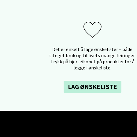
Ski 
Ski Sto
Åpent i
Det er enkelt å lage ønskelister – både
0 i bu
til eget bruk og til livets mange feiringer.
Trykk på hjerteikonet på produkter for å
legge i ønskeliste.
Sort
LAG ØNSKELISTE
Strang
Åpent i
0 i bu
Stei