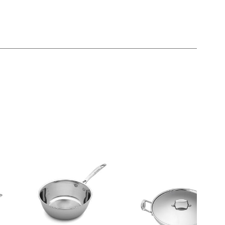
elg
elg
elg