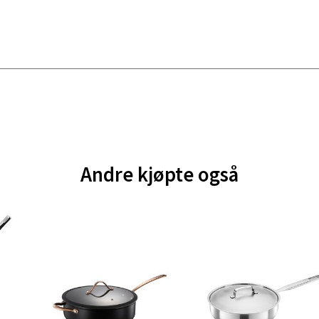
 1, 6413 Molde
 dag 10-18
V
tikk
ik - Thon Senter Malmporten
gata 1, 8514 Narvik
 dag 10-18
V
Andre kjøpte også
tikk
en - Oasen Senter
ernadottes vei 52, 5147 Fyllingsdalen
 dag 10-18
V
tikk