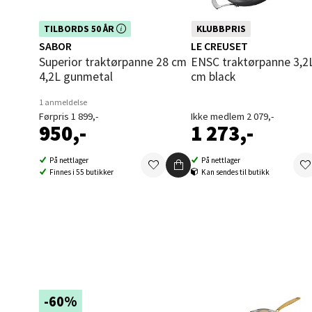
Dette produktet er inkludert i vår
TILBORDS 50 ÅR
KLUBBPRIS
kampanje. Benytt deg av rabatten i
Oppd
SABOR
LE CREUSET
dag!
Superior traktørpanne 28 cm
ENSC traktørpanne 3,2L 28
4,2L gunmetal
cm black
Aunase
Åpent i
1 anmeldelse
0 i bu
Førpris 1 899,-
Ikke medlem 2 079,-
950,-
1 273,-
På nettlager
På nettlager
Orka
Finnes i 55 butikker
Kan sendes til butikk
Thon S
Åpent i
0 i bu
Sand
-60%