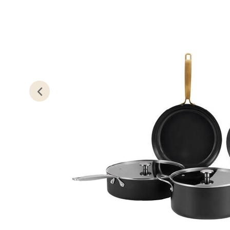
Oslo
Erich 
Åpent i
0 i bu
Bryn
Jupiter
Åpent i
0 i bu
Stav
Madl