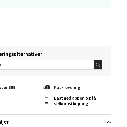
Vel
g
eringsalternativer
elg
over 699,-
Rask levering
Last ned appen og få
velkomstkupong
elg
ljer