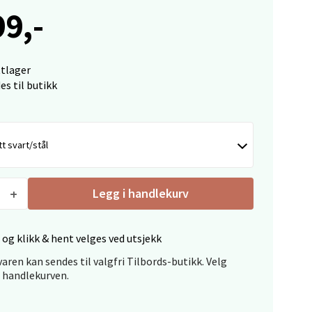
99,-
elg
ttlager
es til butikk
t svart/stål
Legg i handlekurv
elg
 og klikk & hent velges ved utsjekk
aren kan sendes til valgfri Tilbords-butikk. Velg
i handlekurven.