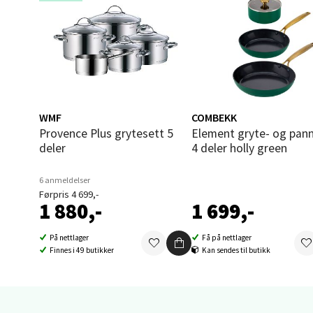
Brodtk
Åpent i
0 i bu
Berg
WMF
COMBEKK
Provence Plus grytesett 5
Element gryte- og pannesett
Sartor
deler
4 deler holly green
Åpent i
6 anmeldelser
0 i bu
Førpris 4 699,-
1 880,-
1 699,-
Tron
På nettlager
Få på nettlager
Finnes i 49 butikker
Kan sendes til butikk
Falken
Åpent i
0 i bu