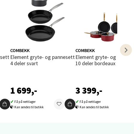
elg
COMBEKK
COMBEKK
Element gryte- og pannesett
Element gryte- og pannesett
4 deler svart
10 deler bordeaux
elg
1 699,-
3 399,-
Få på nettlager
Få på nettlager
Kan sendes til butikk
Kan sendes til butikk
elg