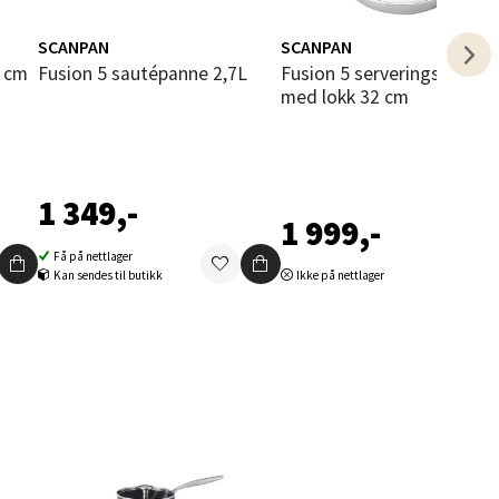
SCANPAN
SCANPAN
6 cm
Fusion 5 sautépanne 2,7L
Fusion 5 serveringspanne
med lokk 32 cm
elg
1 349,-
1 999,-
Få på nettlager
Kan sendes til butikk
Ikke på nettlager
elg