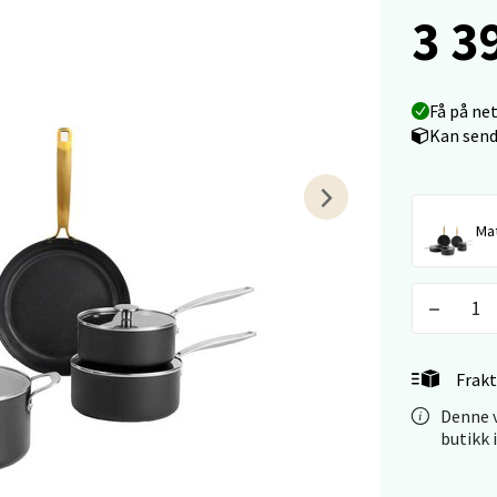
 - Linderud
3 3
Mogensøns vei 38, 0594 Oslo
 dag 10-19
V
Få på ne
tikk
Kan send
e/Jæren - M44
Mat
veien 2, 4340 Bryne
 dag 10-18
V
tikk
Frakt
anger og Sandnes - Thon Senter
Denne v
butikk 
a