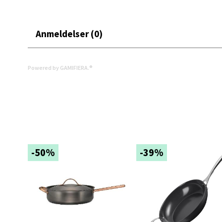
Torget
Åpent i
Anmeldelser (0)
0 i bu
Powered by GAMIFIERA.®
Narv
Bolags
Åpent i
0 i bu
-50%
-39%
Berg
Folke B
Åpent i
0 i bu