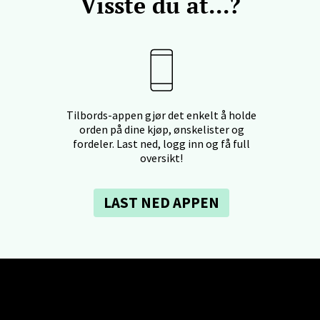
Visste du at...?
- Thon Senter Ski
rsenter, Jernbanesvingen 6, 1400 Ski
 dag 10-19
V
Tilbords-appen gjør det enkelt å holde
tikk
orden på dine kjøp, ønskelister og
fordeler. Last ned, logg inn og få full
oversikt!
land - Sortland Storsenter
LAST NED APPEN
ata 26, 8400 Sortland
 dag 10-16
V
tikk
nkjer - Thon Senter Steinkjer