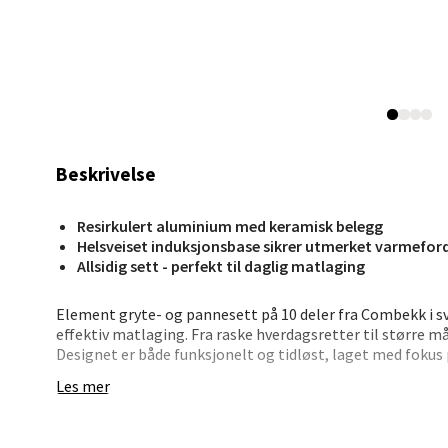
Madlak
Åpent i
0 i bu
Leva
Beskrivelse
Moafjæ
Åpent i
Resirkulert aluminium med keramisk belegg
0 i bu
Helsveiset induksjonsbase sikrer utmerket varmefor
Allsidig sett - perfekt til daglig matlaging
Element gryte- og pannesett på 10 deler fra Combekk i sva
Mand
effektiv matlaging. Fra raske hverdagsretter til større må
Designet er både funksjonelt og tidløst, laget med fokus 
Skarvø
Les mer
Åpent i
Delene er produsert i resirkulert aluminium og har kera
PFAS. Induksjonsbasene er helsveiset for jevn varmeforde
0 i bu
svale. Settet passer til alle varmekilder og tåler både o