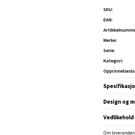
SKU:
 pers.)
 Rana - Thon Senter Mo i Rana
EAN:
ers.)
s.)
Artikkelnumme
f Nansensgate 22, 8622 Mo i Rana
.)
 dag 10-18
 pers.)
Merke:
V
e porsjoner (4,8 L)
tikk
Serie:
Kategori:
und - Thon Senter Moa
Opprinnelsesla
andsvegen 25, 6010 Ålesund
Spesifikasj
 dag 10-18
V
Design og m
tikk
Vedlikehold
e - Moldetorget
Om leverandør