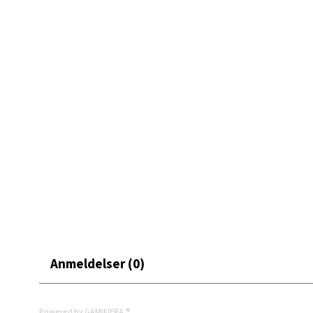
Mand
Skarvø
Åpent i
0 i bu
Mo i
Fridtjo
Åpent i
0 i bu
Åles
Anmeldelser (0)
Langel
Åpent i
Powered by GAMIFIERA.®