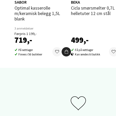
Åpent i
SABOR
BEKA
Optimal kasserolle
Cicla smørsmelter 0,7L to
0 i bu
m/keramisk belegg 1,5L
helletuter 12 cm stål
blank
Sand
3 anmeldelser
Førpris 1 199,-
719,-
499,-
Brodtk
Åpent i
På nettlager
Få på nettlager
Finnes i 56 butikker
Kan sendes til butikk
0 i bu
Berg
Sartor
Åpent i
0 i bu