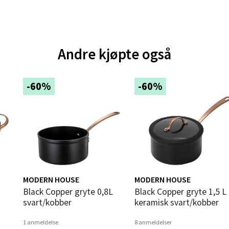
V
tikk
Andre kjøpte også
e - Moldetorget
 1, 6413 Molde
-60%
-60%
 dag 10-20
V
tikk
ik - Thon Senter Malmporten
gata 1, 8514 Narvik
MODERN HOUSE
MODERN HOUSE
 dag 10-20
V
Black Copper gryte 0,8L
Black Copper gryte 1,5 L kfcc
tikk
svart/kobber
keramisk svart/kobber
1 anmeldelse
8 anmeldelser