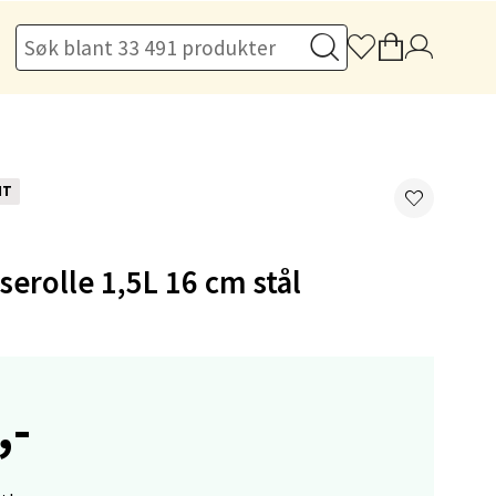
elg
NT
sserolle 1,5L 16 cm stål
elg
,-