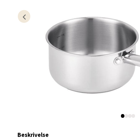
Lillem
Åpent i
0 i bu
Oslo
Erich 
Åpent i
0 i bu
Bryn
Jupiter
Åpent i
Beskrivelse
0 i bu