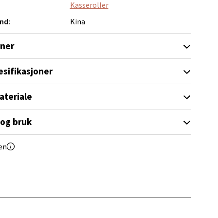
Kasseroller
nd:
Kina
oner
elg
esifikasjoner
ateriale
 og bruk
elg
en