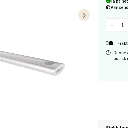
Få på ne
arkens markensgate 25B, 4611 Kristiansand
Kan send
 dag 09-18
V
tikk
 - Linderud
Frakt
Denne v
Mogensøns vei 38, 0594 Oslo
butikk 
 dag 10-21
V
tikk
e/Jæren - M44
veien 2, 4340 Bryne
 dag 10-20
V
tikk
Sjekk lev