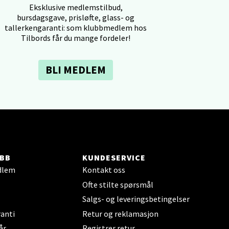
Eksklusive medlemstilbud,
bursdagsgave, prisløfte, glass- og
tallerkengaranti: som klubbmedlem hos
Tilbords får du mange fordeler!
elg
BLI MEDLEM
elg
BB
KUNDESERVICE
dlem
Kontakt oss
Ofte stilte spørsmål
Salgs- og leveringsbetingelser
anti
Retur og reklamasjon
år
Registrer retur