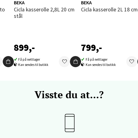
 dag 09-20
BEKA
BEKA
V
Cicla kasserolle 2,8L 20 cm
Cicla kasserolle 2L 18 cm
tikk
stål
vika - Thon Senter Sandvika
899,-
799,-
orbsgate 7, 1338 Sandvika
 dag 10-21
Få på nettlager
Få på nettlager
V
Kan sendes til butikk
Kan sendes til butikk
tikk
en - Thon Senter Sartor
Visste du at...?
vegen 12, 5353 Straume
 dag 10-21
V
tikk