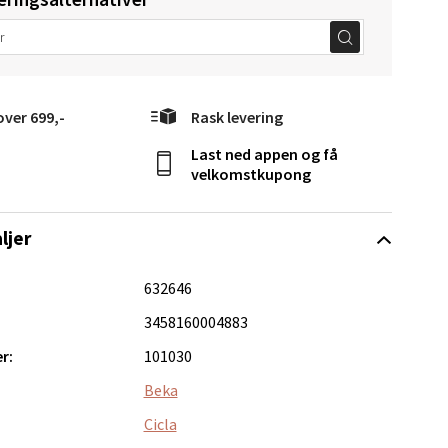
over 699,-
Rask levering
Last ned appen og få
Vel
velkomstkupong
g
ljer
632646
3458160004883
r:
101030
elg
Beka
Cicla