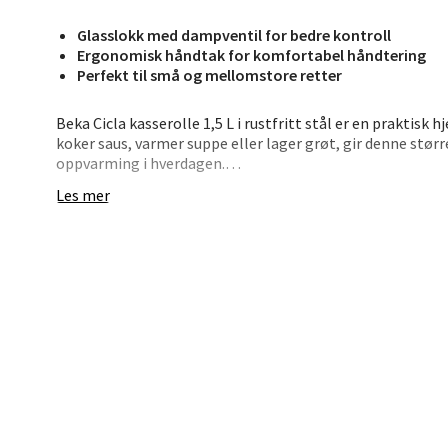
Glasslokk med dampventil for bedre kontroll
Ergonomisk håndtak for komfortabel håndtering
Stav
Perfekt til små og mellomstore retter
Madl
Beka Cicla kasserolle 1,5 L i rustfritt stål er en praktisk 
koker saus, varmer suppe eller lager grøt, gir denne størr
Madlak
oppvarming i hverdagen.
Åpent i
Les mer
0 i bu
Den solide 3-lags bunnen sørger for jevn varme og rask 
naglet for ekstra stabilitet og ligger godt i hånden. Med
målebeger og kan måle opp direkte i kasserollen.
Leva
• 1,5 liter kapasitet – ideell for små mengder
• 3-lags bunn som fordeler varmen jevnt
• Stabilt, naglet håndtak med godt grep
Moafjæ
• Praktiske målemerker på innsiden
Åpent i
• Robust rustfritt stål for lang levetid
0 i bu
En allsidig kasserolle som gjør matlagingen enklere – hv