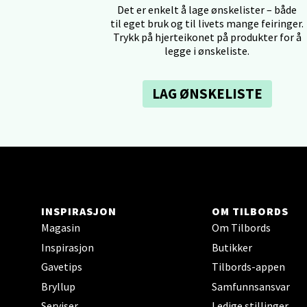
Det er enkelt å lage ønskelister – både
Tron
til eget bruk og til livets mange feiringer.
Trykk på hjerteikonet på produkter for å
legge i ønskeliste.
Falken
Åpent i
0 i bu
LAG ØNSKELISTE
Ski 
Ski Sto
Åpent i
INSPIRASJON
OM TILBORDS
0 i bu
Magasin
Om Tilbords
Inspirasjon
Butikker
Sort
Gavetips
Tilbords-appen
Bryllup
Samfunnsansvar
Strang
Serviser
Ledige stillinger