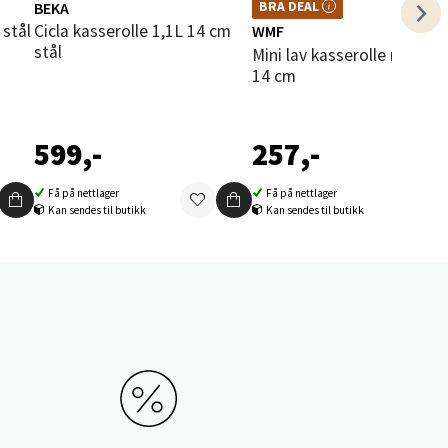
BEKA
BRA DEAL – et godt kjøp, hele året.
BRA DEAL
elg
Kan ikke kombineres med kuponger
 stål
Cicla kasserolle 1,1L 14 cm
WMF
eller andre tilbud.
stål
Mini lav kasserolle med lokk
14 cm
599,-
257,-
Få på nettlager
Få på nettlager
elg
Kan sendes til butikk
Kan sendes til butikk
elg