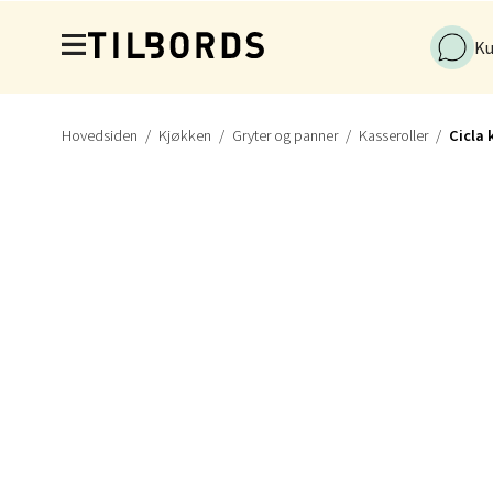
Hopp til hovedinnholdet
Ku
Stav
Gamle 
Åpent i
Hovedsiden
Kjøkken
Gryter og panner
Kasseroller
Cicla 
0 i bu
Berg
Lagune
Åpent i
0 i bu
Kris