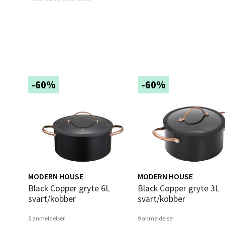
0 i bu
Mold
Torget
-60%
-60%
Åpent i
0 i bu
Narv
Bolags
MODERN HOUSE
MODERN HOUSE
Åpent i
Black Copper gryte 6L
Black Copper gryte 3L
0 i bu
svart/kobber
svart/kobber
5 anmeldelser
9 anmeldelser