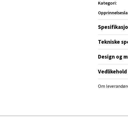
al - Alti Mandal
Kategori:
Opprinnelsesla
yveien 55, 4517 Mandal
 dag 10-20
Spesifikasj
V
tikk
Tekniske sp
 Rana - Thon Senter Mo i Rana
Design og m
f Nansensgate 22, 8622 Mo i Rana
Vedlikehold
 dag 09-19
V
tikk
Om leverandør
und - Thon Senter Moa
andsvegen 25, 6010 Ålesund
 dag 10-20