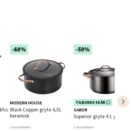
elg
-60%
-50%
elg
MODERN HOUSE
Dette produktet er inkludert i vår
TILBORDS 50 ÅR
kampanje. Benytt deg av rabatten i
elg
Black Copper gryte 4,5L
SABOR
dag!
keramisk
Superior gryte 4 L gun me
1 anmeldelse
1 anmeldelse