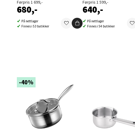
Førpris 1 699,-
Førpris 1 599,-
Berg
680,-
640,-
Folke B
På nettlager
På nettlager
Åpent i
Finnes i 53 butikker
Finnes i 54 butikker
0 i bu
Oppd
Aunase
Åpent i
-40%
0 i bu
Orka
Thon S