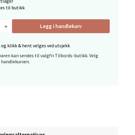
ttlager
es til butikk
elg
Legg i handlekurv
 og klikk & hent velges ved utsjekk
aren kan sendes til valgfri Tilbords-butikk. Velg
i handlekurven.
elg
elg
eringsalternativer