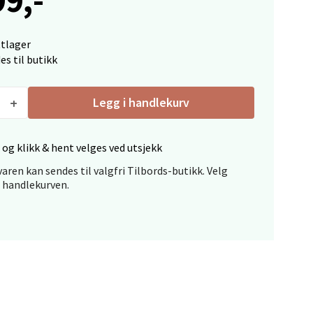
elg
ttlager
es til butikk
Legg i handlekurv
 og klikk & hent velges ved utsjekk
elg
aren kan sendes til valgfri Tilbords-butikk. Velg
i handlekurven.
elg