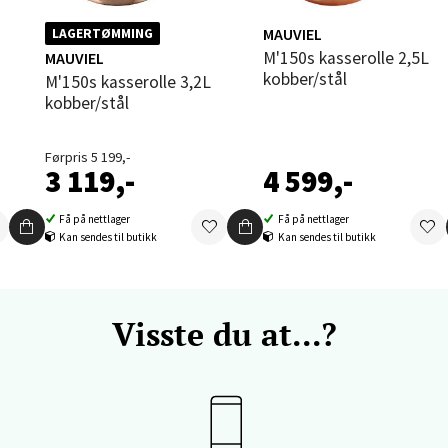
V
tikk
MAUVIEL
LAGERTØMMING
M'150s kasserolle 2,5L
MAUVIEL
kobber/stål
M'150s kasserolle 3,2L
kobber/stål
vika - Thon Senter Sandvika
orbsgate 7, 1338 Sandvika
Førpris 5 199,-
3 119,-
4 599,-
 dag 09-19
V
tikk
Få på nettlager
Få på nettlager
Kan sendes til butikk
Kan sendes til butikk
en - Thon Senter Sartor
Visste du at...?
vegen 12, 5353 Straume
 dag 10-18
V
tikk