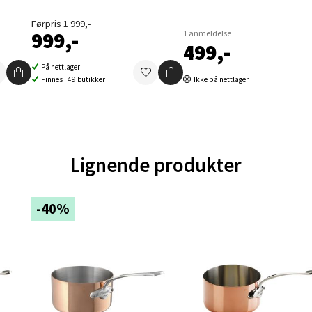
en - Oasen Senter
Førpris 1 999,-
999,-
1 anmeldelse
ernadottes vei 52, 5147 Fyllingsdalen
499,-
 dag 10-18
På nettlager
V
Finnes i 49 butikker
Ikke på nettlager
tikk
al - Aunasenteret
Lignende produkter
nteret, Sunndalsvegen 3, 7340 Oppdal
 dag 10-18
V
-40%
tikk
nger - Thon Senter Orkanger
enter Orkanger, Orkdalsveien 113, 7300 Orkanger
 dag 09-18