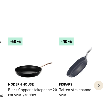
elg
-60%
-40%
elg
MODERN HOUSE
FISKARS
elg
Black Copper stekepanne 20
Taiten stekepanne 28 cm
cm svart/kobber
svart