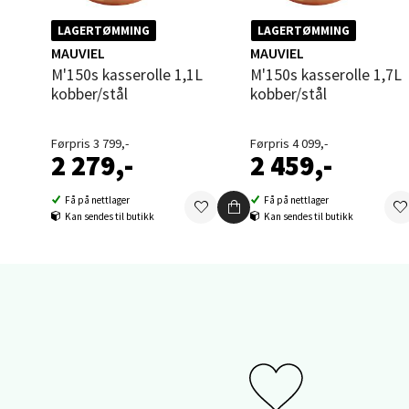
0 i bu
LAGERTØMMING
LAGERTØMMING
MAUVIEL
MAUVIEL
M'150s kasserolle 1,1L
M'150s kasserolle 1,7L
kobber/stål
kobber/stål
Sand
Brodtk
Førpris 3 799,-
Førpris 4 099,-
2 279,-
2 459,-
Åpent i
0 i bu
Få på nettlager
Få på nettlager
Kan sendes til butikk
Kan sendes til butikk
Berg
Sartor
Åpent i
0 i bu