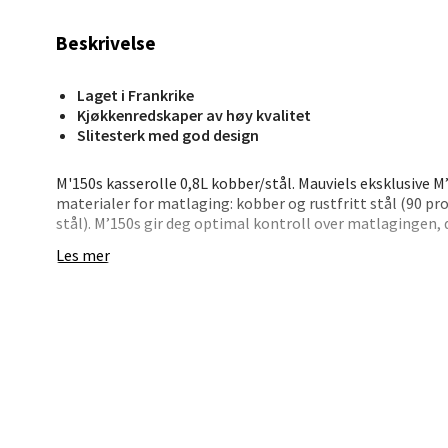
Beskrivelse
Stav
Madl
Laget i Frankrike
Kjøkkenredskaper av høy kvalitet
Slitesterk med god design
Madlak
Åpent i
M'150s kasserolle 0,8L kobber/stål. Mauviels eksklusive M’
0 i bu
materialer for matlaging: kobber og rustfritt stål (90 pr
stål). M’150s gir deg optimal kontroll over matlagingen, 
varmes jevnt og mye raskere enn andre metaller; det rust
Les mer
næringskvaliteter i maten og er lett å rengjøre. Tykkelse
Leva
Støpte rustfrie stålhåndtak forblir kalde under bruk.
Moafjæ
Kokekar av kobber er allsidig, og kan brukes på alle kokefl
Åpent i
kan også brukes på induksjonskomfyrer med Mauviel induk
0 i bu