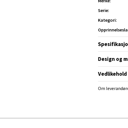
Merke:
al - Alti Mandal
Serie:
yveien 55, 4517 Mandal
Kategori:
 dag 10-18
V
Opprinnelsesla
tikk
Spesifikasj
 Rana - Thon Senter Mo i Rana
Design og m
f Nansensgate 22, 8622 Mo i Rana
Vedlikehold
 dag 10-18
V
tikk
Om leverandør
und - Thon Senter Moa
andsvegen 25, 6010 Ålesund
 dag 10-18