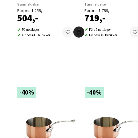
Berg
8 anmeldelser
1 anmeldelse
Førpris 1 259,-
Førpris 1 799,-
504,-
719,-
Folke B
Åpent i
På nettlager
Få på nettlager
Finnes i 45 butikker
Finnes i 48 butikker
0 i bu
Oppd
Aunase
Åpent i
-40%
-40%
0 i bu
Orka
Thon S
Åpent i