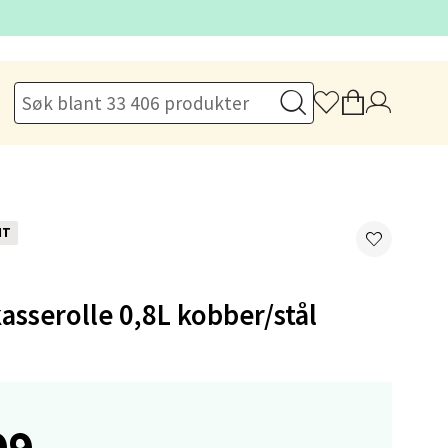
elg
NT
asserolle 0,8L kobber/stål
elg
99,-