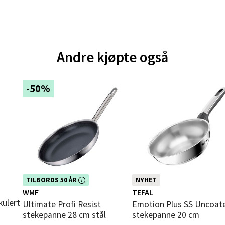
V
tikk
e - Moldetorget
Andre kjøpte også
 1, 6413 Molde
 dag 10-18
-50%
V
tikk
ik - Thon Senter Malmporten
gata 1, 8514 Narvik
 dag 10-18
Dette produktet er inkludert i vår
TILBORDS 50 ÅR
NYHET
V
kampanje. Benytt deg av rabatten i
WMF
TEFAL
tikk
dag!
kulert
Ultimate Profi Resist
Emotion Plus SS Uncoated
stekepanne 28 cm stål
stekepanne 20 cm