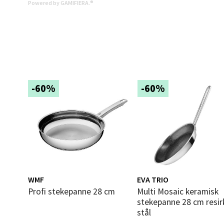
Powered by GAMIFIERA.®
0 i bu
Mold
Torget
Åpent i
-60%
-60%
0 i bu
Narv
Bolags
Åpent i
WMF
EVA TRIO
Profi stekepanne 28 cm
Multi Mosaic keramisk
0 i bu
stekepanne 28 cm resir
stål