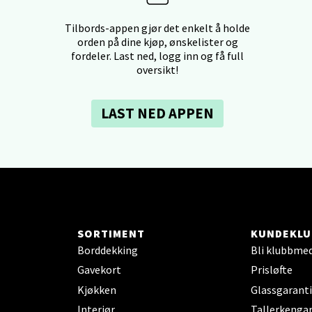
dheim - Sirkus Shopping
Tilbords-appen gjør det enkelt å holde
orden på dine kjøp, ønskelister og
borgveien 5, 7044 Trondheim
fordeler. Last ned, logg inn og få full
 dag 09-20
oversikt!
V
tikk
LAST NED APPEN
- Thon Senter Ski
rsenter, Jernbanesvingen 6, 1400 Ski
 dag 10-19
V
tikk
SORTIMENT
KUNDEKLU
Borddekking
Bli klubbme
land - Sortland Storsenter
Gavekort
Prisløfte
Kjøkken
Glassgaranti
ata 26, 8400 Sortland
Interiør
Tallerkengar