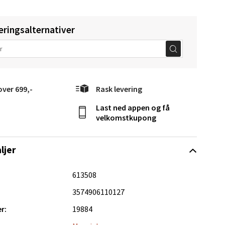
eringsalternativer
Vel
over 699,-
Rask levering
g
Last ned appen og få
velkomstkupong
ljer
613508
elg
3574906110127
r:
19884