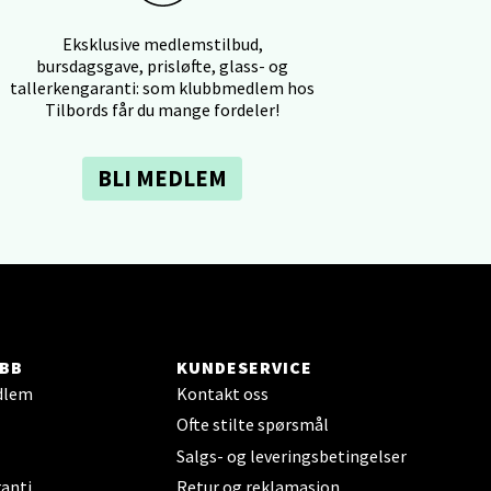
Eksklusive medlemstilbud,
bursdagsgave, prisløfte, glass- og
tallerkengaranti: som klubbmedlem hos
Tilbords får du mange fordeler!
elg
BLI MEDLEM
elg
BB
KUNDESERVICE
dlem
Kontakt oss
Ofte stilte spørsmål
Salgs- og leveringsbetingelser
anti
Retur og reklamasjon