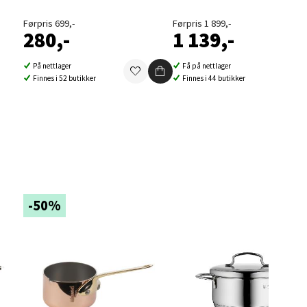
Førpris 699,-
Førpris 1 899,-
280,-
1 139,-
På nettlager
Få på nettlager
elg
Finnes i 52 butikker
Finnes i 44 butikker
elg
-50%