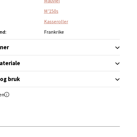
Mauviel
M'150s
Kasseroller
elg
nd:
Frankrike
oner
ateriale
 og bruk
elg
en