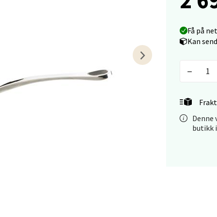
arkens markensgate 25B, 4611 Kristiansand
 dag 10-17
V
Få på ne
tikk
Kan send
 - Linderud
Mogensøns vei 38, 0594 Oslo
Frakt
 dag 10-19
V
Denne v
tikk
butikk 
e/Jæren - M44
veien 2, 4340 Bryne
 dag 10-18
V
tikk