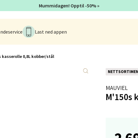
Mummidagen! Opptil -50% »
anger og Sandnes - Kvadrat
Stokkavei 1, 4313 Sandnes
ndeservice
Last ned appen
 dag 10-18
V
tikk
 kasserolle 0,8L kobber/stål
en - Thon Senter Lagunen
NETTSORTIME
veien 1, 5239 Bergen
MAUVIEL
 dag 10-18
M'150s k
V
tikk
tiansand - Markens
2 6