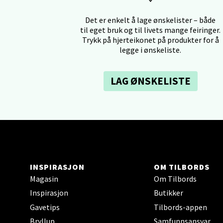
Tron
Det er enkelt å lage ønskelister – både
til eget bruk og til livets mange feiringer.
Falken
Trykk på hjerteikonet på produkter for å
Åpent i
legge i ønskeliste.
0 i bu
LAG ØNSKELISTE
Ski 
Ski Sto
Åpent i
0 i bu
INSPIRASJON
OM TILBORDS
Magasin
Om Tilbords
Sort
Inspirasjon
Butikker
Gavetips
Tilbords-appen
Strang
Bryllup
Samfunnsansvar