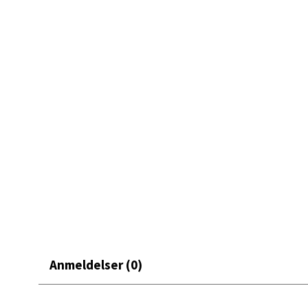
Mand
Skarvø
Åpent i
0 i bu
Mo i
Fridtjo
Åpent i
0 i bu
Åles
Anmeldelser (0)
Langel
Åpent i