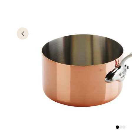
Lillem
Åpent i
0 i bu
Oslo
Erich 
Åpent i
0 i bu
Bryn
Jupiter
Åpent i
0 i bu