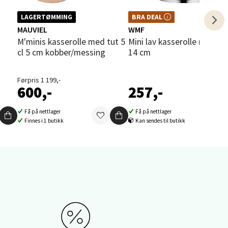
elg
BRA DEAL – et godt kjøp, hele året.
LAGERTØMMING
BRA DEAL
Kan ikke kombineres med kuponger
MAUVIEL
WMF
eller andre tilbud.
M'minis kasserolle med tut 5
Mini lav kasserolle med lokk
cl 5 cm kobber/messing
14 cm
Førpris 1 199,-
600,-
257,-
elg
Få på nettlager
Få på nettlager
Finnes i 1 butikk
Kan sendes til butikk
elg