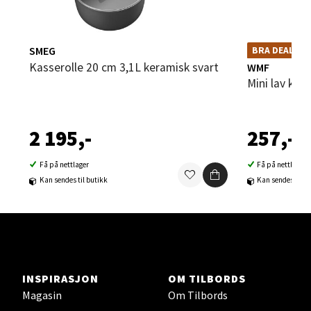
Åpent i dag 10-19
0 i butikk
SMEG
BRA DEAL – et god
BRA DEAL
kombineres med k
Kasserolle 20 cm 3,1L keramisk svart
WMF
Velg
Mini lav ka
2 195,-
257,-
Steinkjer - Thon Senter Steinkjer
Få på nettlager
Få på nettlager
Sjøfartsgata 2, 7714 Steinkjer
Kan sendes til butikk
Kan sendes til b
Åpent i dag 10-20
0 i butikk
Velg
INSPIRASJON
OM TILBORDS
Magasin
Om Tilbords