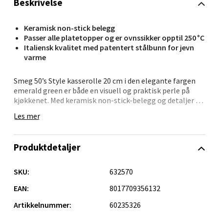
Beskrivelse
0 i butikk
Keramisk non-stick belegg
Passer alle platetopper og er ovnssikker opptil 250 °C
Velg
Italiensk kvalitet med patentert stålbunn for jevn
varme
Smeg 50’s Style kasserolle 20 cm i den elegante fargen
Oppdal - Aunasenteret
emerald green er både en visuell og praktisk perle på
kjøkkenet. Med keramisk non-stick-belegg og detaljer i
rustfritt stål kombinerer den klassisk stil med moderne
Aunasenteret, Sunndalsvegen 3, 7340 Oppdal
Les mer
funksjonalitet, laget i Italia for maksimal kvalitet.
Åpent i dag 10-19
0 i butikk
Kasserollen rommer 3,1 liter og er ideell for daglig
Produktdetaljer
matlaging, enten du lager sauser, koker melk eller små
gryteretter. Den fungerer sømløst på alle platetopper –
Velg
inkludert induksjon – takket være en innovativ bunn i
SKU:
632570
kaldpresset stål. Håndtaket er ergonomisk formet for
komfortabel bruk, og glasslokket med dampventil gir
EAN:
8017709356132
deg full kontroll på innholdet.
Artikkelnummer:
60235326
Orkanger - Thon Senter Orkanger
Kan jeg bruke denne i ovn?