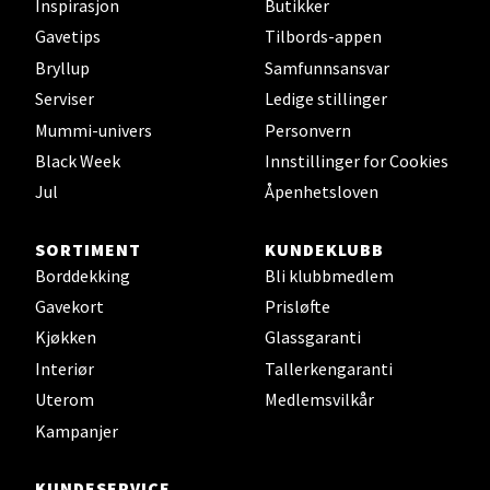
Leirvik - Stord
Inspirasjon
Butikker
Gavetips
Tilbords-appen
Torgbakken 2, 5401 Stord
Bryllup
Samfunnsansvar
Åpent i dag 10-17
Serviser
Ledige stillinger
0 i butikk
Mummi-univers
Personvern
Black Week
Innstillinger for Cookies
Velg
Jul
Åpenhetsloven
SORTIMENT
KUNDEKLUBB
Borddekking
Bli klubbmedlem
Oslo - Thon Senter Storo
Gavekort
Prisløfte
Vitaminveien 7 - 9, 0485 Oslo
Kjøkken
Glassgaranti
Åpent i dag 10-21
Interiør
Tallerkengaranti
0 i butikk
Uterom
Medlemsvilkår
Kampanjer
Velg
KUNDESERVICE