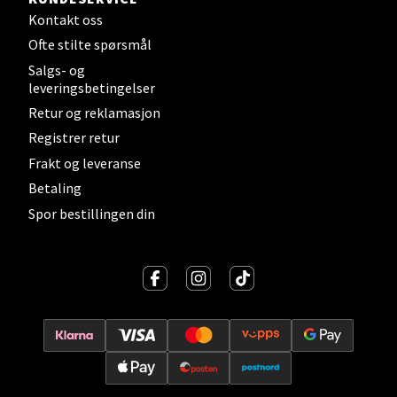
Kontakt oss
Ofte stilte spørsmål
Lillehammer - Strandtorget
Salgs- og
leveringsbetingelser
Strandtorget, 2609 Lillehammer
Retur og reklamasjon
Åpent i dag 09-20
Registrer retur
0 i butikk
Frakt og leveranse
Betaling
Velg
Spor bestillingen din
Strømmen - Thon Senter Strømmen
Støperivn. 5, 2010 Strømmen
Åpent i dag 10-21
0 i butikk