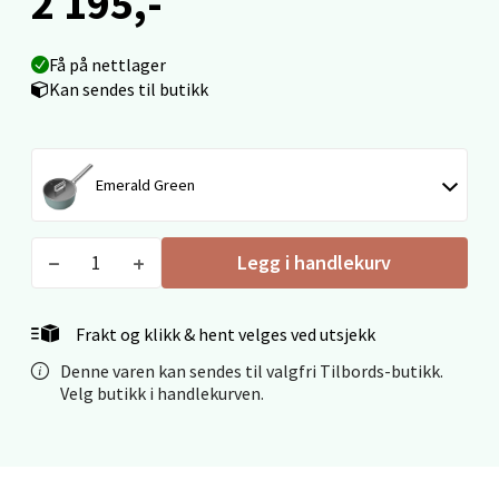
2 195,-
Ålesund - Thon Senter Moa
Få på nettlager
Kan sendes til butikk
Langelandsvegen 25, 6010 Ålesund
Åpent i dag 10-20
0 i butikk
Emerald Green
Velg
Legg i handlekurv
Frakt og klikk & hent velges ved utsjekk
Molde - Moldetorget
Denne varen kan sendes til valgfri Tilbords-butikk.
Velg butikk i handlekurven.
Torget 1, 6413 Molde
Åpent i dag 10-20
0 i butikk