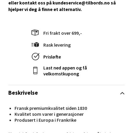
eller kontakt oss på kundeservice@tilbords.no så
hjelper vi deg å ﬁnne et alternativ.
Stavanger og Sandnes - Kilden
Senter
Fri frakt over 699,-
Gartnerveien 16, 4016 Stavanger
Rask levering
Åpent i dag 10-20
0 i butikk
Prisløfte
Last ned appen og få
Velg
velkomstkupong
Beskrivelse
Stavanger og Sandnes - Kvadrat
Fransk premiumkvalitet siden 1830
Kvalitet som varer i generasjoner
Gamle Stokkavei 1, 4313 Sandnes
Produsert i Europa i Frankrike
Åpent i dag 10-21
0 i butikk