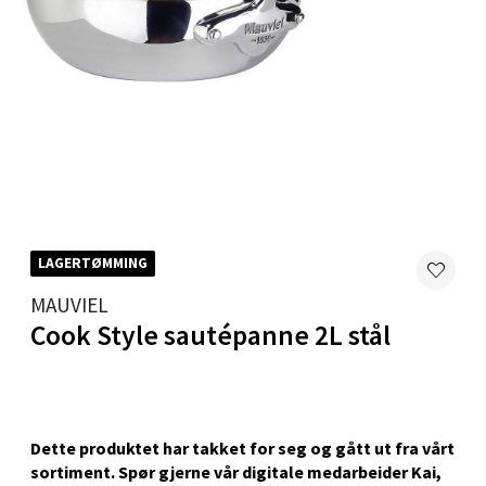
Skillevegen 5, 9411 Harstad
Åpent i dag 10-20
0 i butikk
Velg
LAGERTØMMING
Karmsund - Thon Senter Oasen
MAUVIEL
Austbøvegen 16, 5542 Karmsund
Cook Style sautépanne 2L stål
Åpent i dag 10-20
0 i butikk
Velg
Dette produktet har takket for seg og gått ut fra vårt
sortiment. Spør gjerne vår digitale medarbeider Kai,