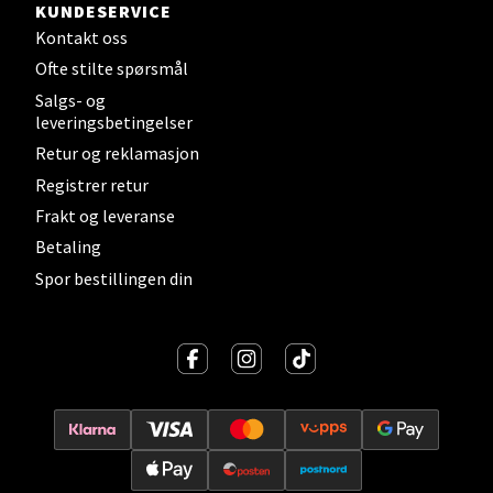
KUNDESERVICE
Velg
Kontakt oss
Ofte stilte spørsmål
Salgs- og
Levanger - Magneten
leveringsbetingelser
Retur og reklamasjon
Moafjæra 14, 7606 Levanger
Registrer retur
Åpent i dag 10-20
Frakt og leveranse
0 i butikk
Betaling
Spor bestillingen din
Velg
Mandal - Alti Mandal
Skarvøyveien 55, 4517 Mandal
Åpent i dag 10-20