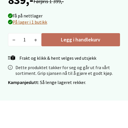
Førpris 1 399,-
Åpent i dag 09-19
Få på nettlager
0 i butikk
På lager i 1 butikk
Velg
Legg i handlekurv
Frakt og klikk & hent velges ved utsjekk
Ålesund - Thon Senter Moa
Dette produktet takker for seg og går ut fra vårt
Langelandsvegen 25, 6010 Ålesund
sortiment. Grip sjansen nå til å gjøre et godt kjøp.
Åpent i dag 10-20
Kampanjeslutt:
Så lenge lageret rekker.
0 i butikk
Velg