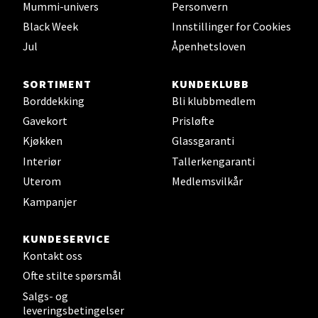
0 i butikk
Mummi-univers
Personvern
Black Week
Innstillinger for Cookies
Velg
Jul
Åpenhetsloven
SORTIMENT
KUNDEKLUBB
Borddekking
Bli klubbmedlem
Leirvik - Stord
Gavekort
Prisløfte
Kjøkken
Glassgaranti
Torgbakken 2, 5401 Stord
Åpent i dag 10-17
Interiør
Tallerkengaranti
Uterom
Medlemsvilkår
0 i butikk
Kampanjer
Velg
KUNDESERVICE
Kontakt oss
Ofte stilte spørsmål
Oslo - Thon Senter Storo
Salgs- og
leveringsbetingelser