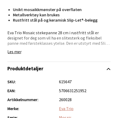
Unikt mosaikkmønster på overflaten
Metallverktøy kan brukes
Bergen - Oasen Senter
Rustfritt stål på og keramisk Slip-Let®-belegg
Folke Bernadottes vei 52, 5147 Fyllingsdalen
Eva Trio Mosaic stekepanne 28 cm i rustfritt stål er
designet for deg som vil ha en slitesterk og fleksibel
Åpent i dag 10-21
panne med førsteklasses ytelse. Den er utstyrt med Slip-
0 i butikk
Let®-belegg, beskyttet av et unikt mosaikkmønster i
Les mer
rustfritt stål, som gjør det mulig å bruke
metallredskaper uten at belegget skades.
Velg
Produktdetaljer
Pannens store stekeflate gjør den ideell til større
porsjoner – fra grønnsaker og kjøtt til pannekaker eller
fisk. Den tåler temperaturer opp til 400 °C og fungerer på
SKU:
615647
alle varmekilder, inkludert induksjon. Med høy
Oppdal - Aunasenteret
varmebestandighet, jevn varmefordeling og enkel
EAN:
5706631251952
rengjøring, får du en panne som takler både hverdag og
Artikkelnummer:
260028
Aunasenteret, Sunndalsvegen 3, 7340 Oppdal
helg.
Åpent i dag 10-19
Merke:
Eva Trio
Kan den brukes med metallredskaper?
0 i butikk
Ja, ståloverflaten beskytter Slip-Let®-belegget, slik at
Serie:
Mosaic