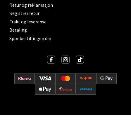
Vitaminveien 7 - 9, 0485 Oslo
Retur og reklamasjon
Åpent i dag 10-21
Registrer retur
0 i butikk
Frakt og leveranse
Betaling
Velg
Spor bestillingen din
Lillehammer - Strandtorget
Strandtorget, 2609 Lillehammer
Åpent i dag 09-20
0 i butikk
Velg