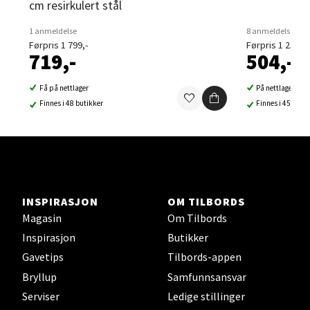
cm resirkulert stål
1 anmeldelse
8 anmeldelser
Førpris 1 799,-
Førpris 1 259,-
719,-
504,-
Sortland - Sortland Storsenter
Få på nettlager
På nettlager
Strangata 26, 8400 Sortland
Finnes i 48 butikker
Finnes i 45 buti
Åpent i dag 10-19
0 i butikk
Velg
INSPIRASJON
OM TILBORDS
Magasin
Om Tilbords
Inspirasjon
Butikker
Steinkjer - Thon Senter Steinkjer
Gavetips
Tilbords-appen
Sjøfartsgata 2, 7714 Steinkjer
Bryllup
Samfunnsansvar
Åpent i dag 10-20
Serviser
Ledige stillinger