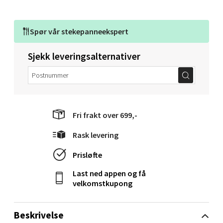
Molde - Moldetorget
Torget 1, 6413 Molde
Spør vår
stekepanneekspert
Åpent i dag 10-20
Sjekk leveringsalternativer
0 i butikk
Velg
Fri frakt over 699,-
Narvik - Thon Senter Malmporten
Rask levering
Prisløfte
Bolagsgata 1, 8514 Narvik
Åpent i dag 10-20
Last ned appen og få
velkomstkupong
0 i butikk
Velg
Beskrivelse