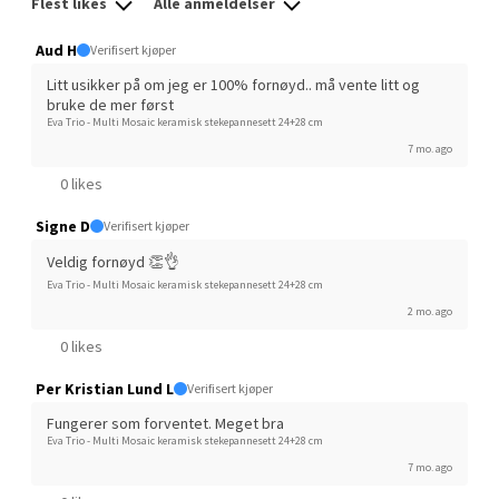
Flest likes
Alle anmeldelser
Strømmen - Thon Senter
Aud H
Verifisert kjøper
Strømmen
Litt usikker på om jeg er 100% fornøyd.. må vente litt og 
bruke de mer først
Eva Trio - Multi Mosaic keramisk stekepannesett 24+28 cm
Støperivn. 5, 2010 Strømmen
Åpent i dag 10-21
7 mo. ago
0 likes
1 i butikk
Signe D
Verifisert kjøper
Velg
Veldig fornøyd 👏👌
Eva Trio - Multi Mosaic keramisk stekepannesett 24+28 cm
2 mo. ago
0 likes
Sunndalsøra - Alti Sunndal
Per Kristian Lund L
Verifisert kjøper
Alti Sunndal, Sunndalsveien 17, 6600 Sunndalsøra
Fungerer som forventet. Meget bra
Åpent i dag 10-19
Eva Trio - Multi Mosaic keramisk stekepannesett 24+28 cm
7 mo. ago
7 i butikk