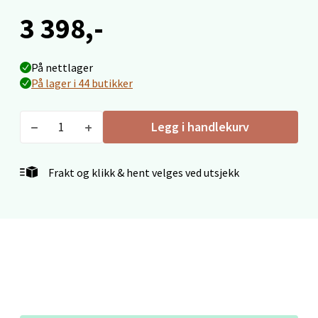
3 398,-
Trondheim - Sirkus Shopping
Falkenborgveien 5, 7044 Trondheim
På nettlager
Åpent i dag 09-21
På lager i 44 butikker
11 i butikk
Legg i handlekurv
Velg
Frakt og klikk & hent velges ved utsjekk
Ski - Thon Senter Ski
Ski Storsenter, Jernbanesvingen 6, 1400 Ski
Åpent i dag 10-21
4 i butikk