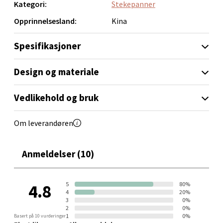
Kategori:
Stekepanner
Vitaminveien 7 - 9, 0485 Oslo
Åpent i dag 10-21
Opprinnelsesland:
Kina
18 i butikk
Spesifikasjoner
Velg
Design og materiale
Vedlikehold og bruk
Lillehammer - Strandtorget
Om leverandøren
Strandtorget, 2609 Lillehammer
Åpent i dag 09-20
Anmeldelser (10)
4 i butikk
5
80%
4.8
Velg
4
20%
3
0%
2
0%
1
0%
Basert på 10 vurderinger