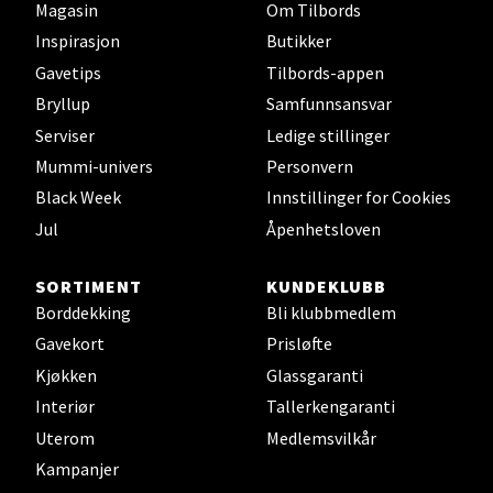
Magasin
Om Tilbords
Inspirasjon
Butikker
Gavetips
Tilbords-appen
Bryllup
Samfunnsansvar
Serviser
Ledige stillinger
Mummi-univers
Personvern
Black Week
Innstillinger for Cookies
Jul
Åpenhetsloven
SORTIMENT
KUNDEKLUBB
Borddekking
Bli klubbmedlem
Gavekort
Prisløfte
Kjøkken
Glassgaranti
Interiør
Tallerkengaranti
Uterom
Medlemsvilkår
Kampanjer