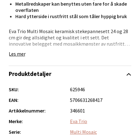
Metallredskaper kan benyttes uten fare for å skade
4 i butikk
overflaten
Hard ytterside i rustfritt stål som tåler hyppig bruk
Velg
Eva Trio Multi Mosaic keramisk stekepannesett 24 og 28
cm gir deg allsidighet og kvalitet i ett sett. Det
innovative belegget med mosaikkmønster av rustfritt
stål og keramikk tåler metallredskaper og krever
Leirvik - Stord
Les mer
minimalt med fett. Resultatet er sunnere matlaging og
perfekt stekeskorpe hver gang.
Torgbakken 2, 5401 Stord
Produktdetaljer
Åpent i dag 10-17
Trelagskonstruksjonen sikrer optimal varmefordeling
og en slitesterk ytterside som tåler daglig bruk. Enten
3 i butikk
det er til frokostens speilegg eller middagens
SKU:
625946
vegetarburger – disse pannene leverer. I tillegg kan de
brukes i ovn opptil 400 °C og fungerer med alle typer
EAN:
5706631268417
Velg
varmekilder.
Artikkelnummer:
346601
Merke:
Eva Trio
Oslo - Thon Senter Storo
Serie:
Multi Mosaic