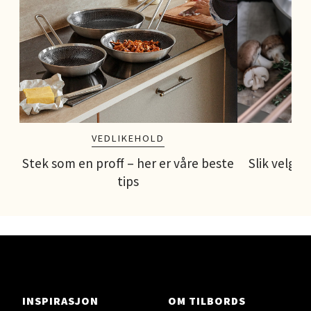
Åpent i dag 10-20
1 i butikk
Velg
Bergen - Thon Senter Åsane
VEDLIKEHOLD
Stek som en proff – her er våre beste
Slik velger
Åsane Storsenter, 5116 Ulset
Åpent i dag 10-21
tips
1 i butikk
Velg
INSPIRASJON
OM TILBORDS