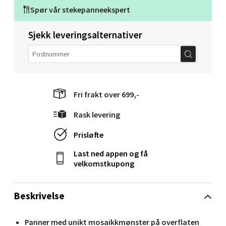
Velg
Spør vår
stekepanneekspert
Sjekk leveringsalternativer
Sortland - Sortland Storsenter
Strangata 26, 8400 Sortland
Åpent i dag 10-19
Fri frakt over 699,-
0 i butikk
Rask levering
Velg
Prisløfte
Last ned appen og få
velkomstkupong
Steinkjer - Thon Senter Steinkjer
Beskrivelse
Sjøfartsgata 2, 7714 Steinkjer
Åpent i dag 10-20
Panner med unikt mosaikkmønster på overflaten