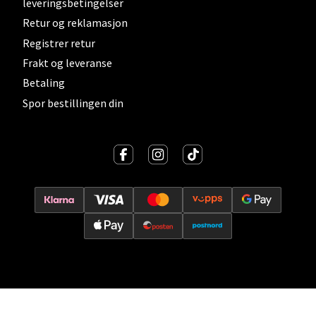
leveringsbetingelser
Åpent i dag 10-21
Retur og reklamasjon
0 i butikk
Registrer retur
Frakt og leveranse
Velg
Betaling
Spor bestillingen din
Lillehammer - Strandtorget
Strandtorget, 2609 Lillehammer
Åpent i dag 09-20
0 i butikk
Velg