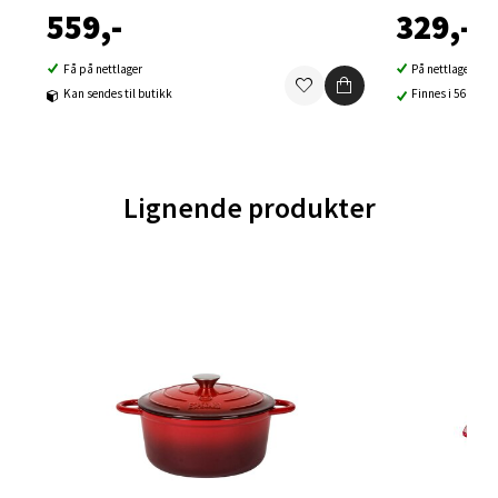
Trondheim - Sirkus Shopping
559,-
329,-
Falkenborgveien 5, 7044 Trondheim
Få på nettlager
På nettlager
Åpent i dag 09-21
Kan sendes til butikk
Finnes i 56 buti
0 i butikk
Velg
Lignende produkter
Ski - Thon Senter Ski
Ski Storsenter, Jernbanesvingen 6, 1400 Ski
Åpent i dag 10-21
0 i butikk
Velg