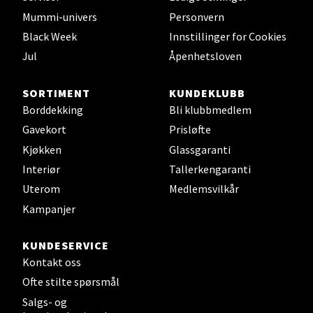
Mummi-univers
Personvern
Velg
Black Week
Innstillinger for Cookies
Jul
Åpenhetsloven
Leirvik - Stord
SORTIMENT
KUNDEKLUBB
Borddekking
Bli klubbmedlem
Torgbakken 2, 5401 Stord
Gavekort
Prisløfte
Åpent i dag 10-17
Kjøkken
Glassgaranti
0 i butikk
Interiør
Tallerkengaranti
Uterom
Medlemsvilkår
Velg
Kampanjer
KUNDESERVICE
Kontakt oss
Oslo - Thon Senter Storo
Ofte stilte spørsmål
Salgs- og
Vitaminveien 7 - 9, 0485 Oslo