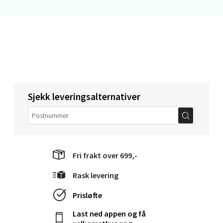
Torget 1, 6413 Molde
Åpent i dag 10-20
0 i butikk
Velg
Sjekk leveringsalternativer
Narvik - Thon Senter Malmporten
Bolagsgata 1, 8514 Narvik
Fri frakt over 699,-
Åpent i dag 10-20
0 i butikk
Rask levering
Prisløfte
Velg
Last ned appen og få