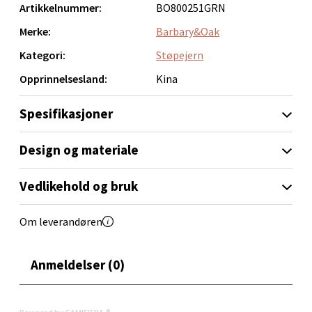
Artikkelnummer:
BO800251GRN
Velg
Merke:
Barbary&Oak
Kategori:
Støpejern
Opprinnelsesland:
Kina
Orkanger - Thon Senter Orkanger
Spesifikasjoner
Thon Senter Orkanger, Orkdalsveien 113, 7300
Orkanger
Åpent i dag 09-20
Design og materiale
0 i butikk
Vedlikehold og bruk
Velg
Om leverandøren
Anmeldelser (0)
Sandvika - Thon Senter Sandvika
Brodtkorbsgate 7, 1338 Sandvika