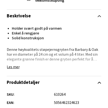
velkomstkupong
Bergen - Oasen Senter
Beskrivelse
Folke Bernadottes vei 52, 5147 Fyllingsdalen
Holder svært godt på varmen
Åpent i dag 10-21
Enkel å rengjøre
Solid konstruksjon
0 i butikk
Denne høykvalitets støpejernsgryten fra Barbary & Oak
Velg
har en diameter på 24 cm og et volum på 4 liter. Med sin
elegante grønne finish er denne gryten perfekt for å
tilberede deilige gryter som passer hele familien.
Les mer
Støpejernskonstruksjonen sørger for effektiv
varmebevaring, og den emaljerte overflaten gjør den
Oppdal - Aunasenteret
enkel å rengjøre samtidig som den hindrer maten i å
Produktdetaljer
feste seg, og bevare smakene intakte.
Aunasenteret, Sunndalsvegen 3, 7340 Oppdal
Åpent i dag 10-19
Gryten er kompatibel med alle typer varmekilder,
SKU:
610264
inkludert induksjon. Det medfølgende kuppelformede
0 i butikk
lokket hjelper til med å bevare fuktigheten i gryten, og
EAN:
5056462324623
gir saftige og velsmakende resultater ved tilberedningen.