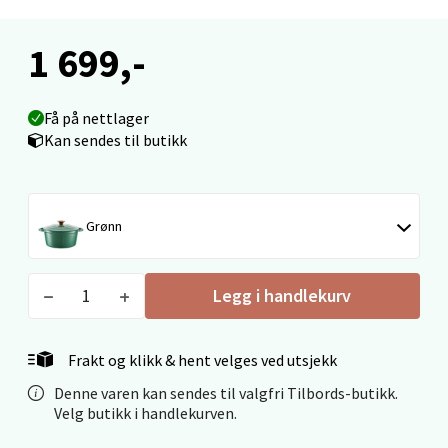
0 i butikk
1 699,-
Velg
Få på nettlager
Kan sendes til butikk
Ålesund - Thon Senter Moa
Grønn
Langelandsvegen 25, 6010 Ålesund
Åpent i dag 10-20
0 i butikk
Legg i handlekurv
Velg
Frakt og klikk & hent velges ved utsjekk
Denne varen kan sendes til valgfri Tilbords-butikk.
Velg butikk i handlekurven.
Molde - Moldetorget