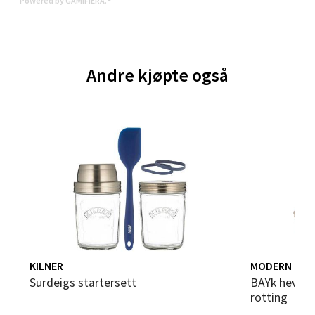
Powered by GAMIFIERA.®
Åpent i dag 10-21
0 i butikk
Andre kjøpte også
Velg
Bergen - Thon Senter Sartor
Sartorvegen 12, 5353 Straume
Åpent i dag 10-21
0 i butikk
Velg
KILNER
MODERN HOU
Surdeigs startersett
bAYk hevekurv oval 25x15x8 cm
rotting