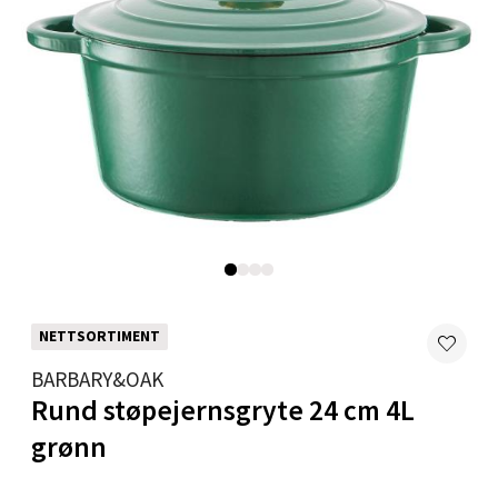
Velg
Mandal - Alti Mandal
Skarvøyveien 55, 4517 Mandal
Åpent i dag 10-20
0 i butikk
Velg
NETTSORTIMENT
BARBARY&OAK
Rund støpejernsgryte 24 cm 4L
Mo i Rana - Thon Senter Mo i Rana
grønn
Fridtjof Nansensgate 22, 8622 Mo i Rana
Åpent i dag 09-19