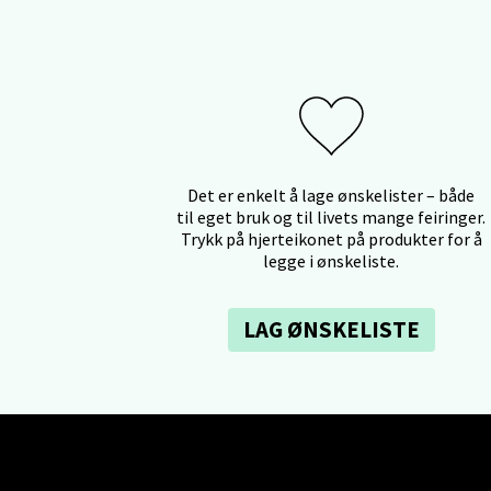
Åpent i
Stav
Madl
Det er enkelt å lage ønskelister – både
Madlak
til eget bruk og til livets mange feiringer.
Åpent i
Trykk på hjerteikonet på produkter for å
legge i ønskeliste.
LAG ØNSKELISTE
Leva
Moafjæ
Åpent i