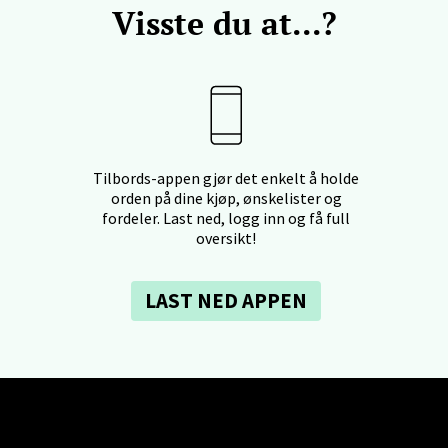
Visste du at...?
 dag 10-20
V
anger og Sandnes - Thon Senter
a
Tilbords-appen gjør det enkelt å holde
rossen nr 9, 4042 Stavanger
orden på dine kjøp, ønskelister og
 dag 10-20
fordeler. Last ned, logg inn og få full
oversikt!
LAST NED APPEN
nger - Magneten
ra 14, 7606 Levanger
 dag 10-20
V