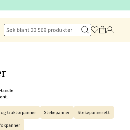
elg
er
elg
 Handle
Hent.
 og traktørpanner
Stekepanner
Stekepannesett
okpanner