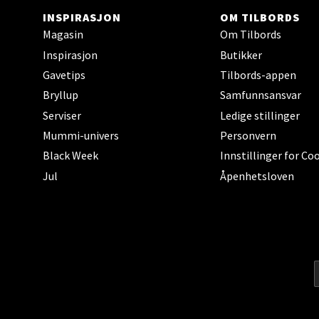
INSPIRASJON
OM TILBORDS
Mand
Magasin
Om Tilbords
Inspirasjon
Butikker
Skarvø
Åpent i
Gavetips
Tilbords-appen
Bryllup
Samfunnsansvar
Serviser
Ledige stillinger
Mummi-univers
Personvern
Mo i
Black Week
Innstillinger for Co
Fridtjo
Jul
Åpenhetsloven
Åpent i
Åles
Langel
Åpent i