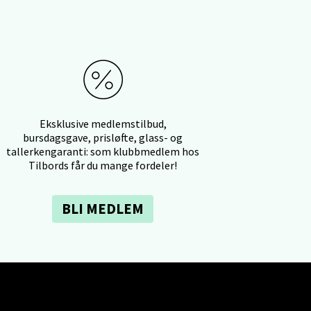
elg
Eksklusive medlemstilbud,
bursdagsgave, prisløfte, glass- og
Vel
g
tallerkengaranti: som klubbmedlem hos
Tilbords får du mange fordeler!
BLI MEDLEM
elg