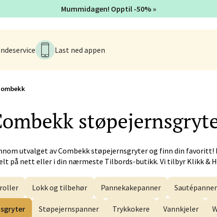
Mummidagen! Opptil -50% »
en - Horisont
ndeservice
Last ned appen
svegen 2, 5130 Nyborg
 dag 10-21
V
Combekk
Combekk
støpejernsgryt
efjord - Hvaltorvet
7, 3210 Sandefjord
 dag 10-20
V
nnom utvalget av
Combekk
støpejernsgryter og finn din favoritt!
lt på nett eller i din nærmeste Tilbords-butikk. Vi tilbyr Klikk & 
roller
Lokk og tilbehør
Pannekakepanner
Sautépanner
sø - Jekta Storsenter
sgryter
Støpejernspanner
Trykkokere
Vannkjeler
W