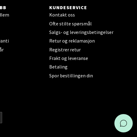
BB
KUNDESERVICE
dlem
Kontakt oss
Ofte stilte spørsmål
elg
Salgs- og leveringsbetingelser
anti
Retur og reklamasjon
år
Registrer retur
Frakt og leveranse
Betaling
Spor bestillingen din
elg
KAI
elg