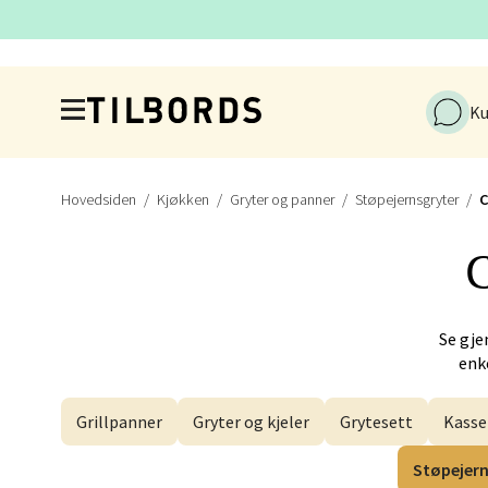
Berg
Hopp til hovedinnholdet
Ku
Myrdal
Åpent i
Hovedsiden
Kjøkken
Gryter og panner
Støpejernsgryter
Sand
Torget 
Åpent i
Se gje
enke
Grillpanner
Gryter og kjeler
Grytesett
Kasse
Trom
Støpejern