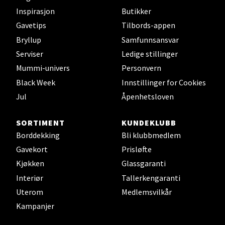
Bryne/Jæren - M44
Inspirasjon
Butikker
Jupiterveien 2, 4340 Bryne
Gavetips
Tilbords-appen
Åpent i dag 10-20
Bryllup
Samfunnsansvar
0 i butikk
Serviser
Ledige stillinger
Mummi-univers
Personvern
Velg
Black Week
Innstillinger for Cookies
Jul
Åpenhetsloven
SORTIMENT
KUNDEKLUBB
Stavanger og Sandnes - Thon
Borddekking
Bli klubbmedlem
Senter Madla
Gavekort
Prisløfte
Kjøkken
Glassgaranti
Madlakrossen nr 9, 4042 Stavanger
Interiør
Tallerkengaranti
Åpent i dag 10-20
Uterom
Medlemsvilkår
0 i butikk
Kampanjer