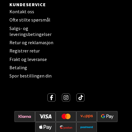
Velg
KUNDESERVICE
Kontakt oss
Ofte stilte spørsmål
Levanger - Magneten
Salgs- og
leveringsbetingelser
Moafjæra 14, 7606 Levanger
Retur og reklamasjon
Åpent i dag 10-20
Registrer retur
0 i butikk
Frakt og leveranse
Betaling
Velg
Spor bestillingen din
Mandal - Alti Mandal
Skarvøyveien 55, 4517 Mandal
Åpent i dag 10-20