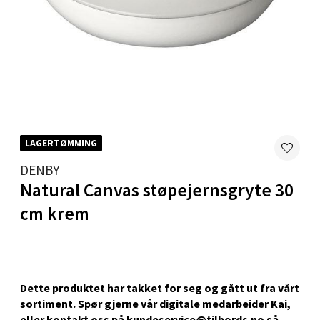
Skillevegen 5, 9411 Harstad
Åpent i dag 10-20
0 i butikk
Velg
LAGERTØMMING
Karmsund - Thon Senter Oasen
DENBY
Natural Canvas støpejernsgryte 30
Austbøvegen 16, 5542 Karmsund
cm krem
Åpent i dag 10-20
0 i butikk
Velg
Dette produktet har takket for seg og gått ut fra vårt
sortiment. Spør gjerne vår digitale medarbeider Kai,
eller kontakt oss på kundeservice@tilbords.no så