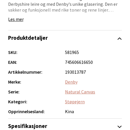
Derbyshire leire og med Denby's unike glasering. Den er
vakker og funksjonell med rike toner og rene linjer.
Velg
Natural Canvas Collection er rustikk med moderne
Les mer
aksent. Fremstilt i slitesterkt steingods for en moderne
livsstil og med elegant allsidighet.
Produktdetaljer
Bergen - Thon Senter Lagunen
Laguneveien 1, 5239 Bergen
SKU:
581965
Åpent i dag 10-21
EAN:
745606616650
0 i butikk
Artikkelnummer:
193013787
Merke:
Denby
Velg
Serie:
Natural Canvas
Kategori:
Støpejern
Opprinnelsesland:
Kina
Kristiansand - Markens
Spesifikasjoner
Lillemarkens markensgate 25B, 4611 Kristiansand