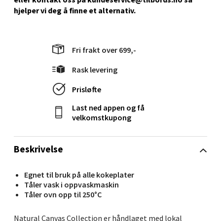
hjelper vi deg å ﬁnne et alternativ.
Stavanger og Sandnes - Kilden
Senter
Fri frakt over 699,-
Gartnerveien 16, 4016 Stavanger
Åpent i dag 10-20
Rask levering
0 i butikk
Prisløfte
Last ned appen og få
Velg
velkomstkupong
Beskrivelse
Stavanger og Sandnes - Kvadrat
Egnet til bruk på alle kokeplater
Gamle Stokkavei 1, 4313 Sandnes
Tåler vask i oppvaskmaskin
Åpent i dag 10-21
Tåler ovn opp til 250°C
0 i butikk
Natural Canvas Collection er håndlaget med lokal