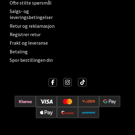
Ofte stilte spørsmål
Salgs- og
leveringsbetingelser
Lillehammer - Strandtorget
Retur og reklamasjon
Registrer retur
Strandtorget, 2609 Lillehammer
Frakt og leveranse
Åpent i dag 09-20
Betaling
0 i butikk
Spor bestillingen din
Velg
Strømmen - Thon Senter Strømmen
Støperivn. 5, 2010 Strømmen
Åpent i dag 10-21
3 i butikk