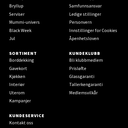
Leirvik - Stord
Bryllup
Samfunnsansvar
Serviser
Ledige stillinger
Torgbakken 2, 5401 Stord
Mummi-univers
Personvern
Åpent i dag 10-17
Black Week
Innstillinger for Cookies
1 i butikk
Jul
Åpenhetsloven
Velg
SORTIMENT
KUNDEKLUBB
Borddekking
Bli klubbmedlem
Gavekort
Prisløfte
Oslo - Thon Senter Storo
Kjøkken
Glassgaranti
Interiør
Tallerkengaranti
Vitaminveien 7 - 9, 0485 Oslo
Uterom
Medlemsvilkår
Åpent i dag 10-21
Kampanjer
0 i butikk
KUNDESERVICE
Velg
Kontakt oss