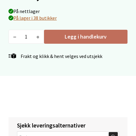
På nettlager
På lager i 38 butikker
Ålesund - Thon Senter Moa
Langelandsvegen 25, 6010 Ålesund
Legg i handlekurv
Åpent i dag 10-20
1 i butikk
Frakt og klikk & hent velges ved utsjekk
Velg
Molde - Moldetorget
Torget 1, 6413 Molde
Åpent i dag 10-20
Sjekk leveringsalternativer
0 i butikk