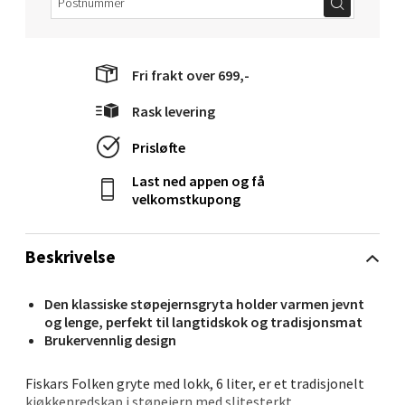
Velg
Fri frakt over 699,-
Rask levering
Narvik - Thon Senter Malmporten
Prisløfte
Bolagsgata 1, 8514 Narvik
Åpent i dag 10-20
Last ned appen og få
velkomstkupong
1 i butikk
Beskrivelse
Velg
Den klassiske støpejernsgryta holder varmen jevnt
og lenge, perfekt til langtidskok og tradisjonsmat
Brukervennlig design
Bergen - Oasen Senter
Fiskars Folken gryte med lokk, 6 liter, er et tradisjonelt
Folke Bernadottes vei 52, 5147 Fyllingsdalen
kjøkkenredskap i støpejern med slitesterkt