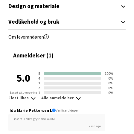
Orkanger - Thon Senter Orkanger
Design og materiale
Thon Senter Orkanger, Orkdalsveien 113, 7300
Orkanger
Vedlikehold og bruk
Åpent i dag 09-20
Om leverandøren
3 i butikk
Velg
Anmeldelser (1)
5
100%
5.0
4
0%
Sandvika - Thon Senter Sandvika
3
0%
2
0%
1
0%
Basert på 1 vurdering
Brodtkorbsgate 7, 1338 Sandvika
Flest likes
Alle anmeldelser
Åpent i dag 10-21
Ida Marie Pettersen L
Verifisert kjøper
2 i butikk
Fiskars - Folken gryte med lokk 6L
7 mo. ago
Velg