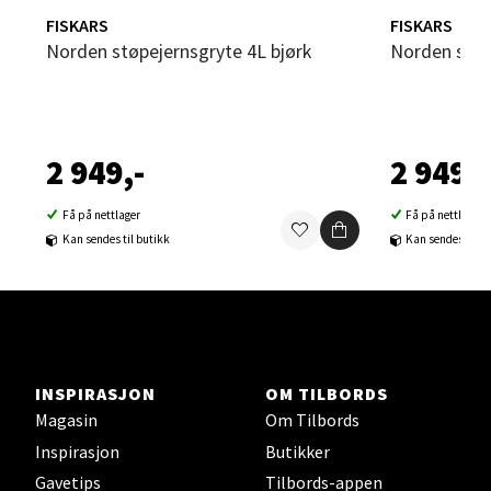
Åpent i dag 10-19
FISKARS
FISKARS
Norden støpejernsgryte 4L bjørk
Norden stø
5 i butikk
Velg
2 949,-
2 949,-
Få på nettlager
Få på nettlager
Steinkjer - Thon Senter Steinkjer
Kan sendes til butikk
Kan sendes til b
Sjøfartsgata 2, 7714 Steinkjer
Åpent i dag 10-20
0 i butikk
INSPIRASJON
OM TILBORDS
Velg
Magasin
Om Tilbords
Inspirasjon
Butikker
Gavetips
Tilbords-appen