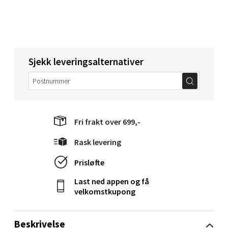
Åpent i dag 10-20
0 i butikk
Velg
Sjekk leveringsalternativer
Narvik - Thon Senter Malmporten
Bolagsgata 1, 8514 Narvik
Fri frakt over 699,-
Åpent i dag 10-20
Rask levering
0 i butikk
Prisløfte
Velg
Last ned appen og få
velkomstkupong
Beskrivelse