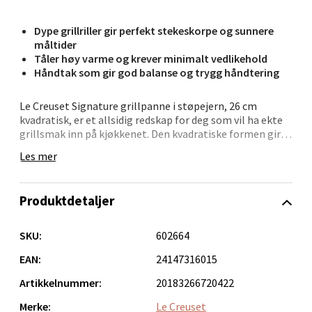
Bergen - Oasen Senter
Dype grillriller gir perfekt stekeskorpe og sunnere
Folke Bernadottes vei 52, 5147 Fyllingsdalen
måltider
Åpent i dag 10-21
Tåler høy varme og krever minimalt vedlikehold
0 i butikk
Håndtak som gir god balanse og trygg håndtering
Le Creuset Signature grillpanne i støpejern, 26 cm
Velg
kvadratisk, er et allsidig redskap for deg som vil ha ekte
grillsmak inn på kjøkkenet. Den kvadratiske formen gir
ekstra plass, og de hevede grillrillene sørger for at kjøtt,
Les mer
fisk og grønnsaker får tydelige grillstriper samtidig som
Oppdal - Aunasenteret
fettet renner bort.
Produktdetaljer
Pannen er belagt med Le Creusets spesialutviklede
Aunasenteret, Sunndalsvegen 3, 7340 Oppdal
svarte emalje, som tåler høy varme og gir en naturlig,
Åpent i dag 10-19
non-stick-lignende patina over tid. Det robuste
SKU:
602664
støpejernet gir jevn varmefordeling, og hjelpehåndtaket
0 i butikk
gir bedre kontroll – også når pannen er tung. Den tåler
EAN:
24147316015
både induksjon og stekeovn, og er laget for å vare livet
Artikkelnummer:
20183266720422
ut.
Velg
Merke:
Le Creuset