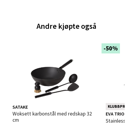
Velg
Andre kjøpte også
Bergen - Thon Senter Sartor
-50%
Sartorvegen 12, 5353 Straume
Åpent i dag 10-21
0 i butikk
Velg
SATAKE
KLUBBPRIS
Woksett karbonstål med redskap 32
EVA TRIO
Trondheim - Sirkus Shopping
cm
Stainless S
Falkenborgveien 5, 7044 Trondheim