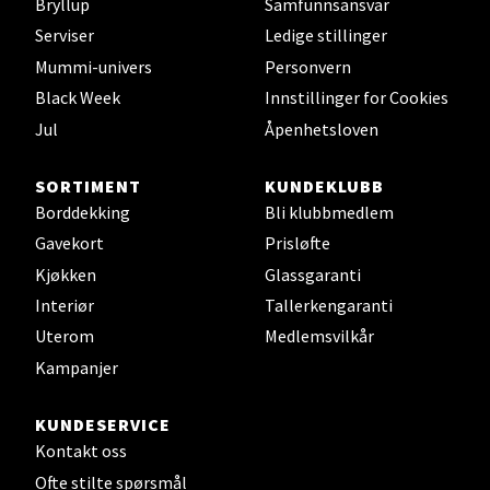
Bryllup
Samfunnsansvar
Serviser
Ledige stillinger
Mummi-univers
Personvern
Leirvik - Stord
Black Week
Innstillinger for Cookies
Jul
Åpenhetsloven
Torgbakken 2, 5401 Stord
Åpent i dag 10-17
SORTIMENT
KUNDEKLUBB
0 i butikk
Borddekking
Bli klubbmedlem
Gavekort
Prisløfte
Velg
Kjøkken
Glassgaranti
Interiør
Tallerkengaranti
Uterom
Medlemsvilkår
Oslo - Thon Senter Storo
Kampanjer
Vitaminveien 7 - 9, 0485 Oslo
KUNDESERVICE
Åpent i dag 10-21
Kontakt oss
0 i butikk
Ofte stilte spørsmål