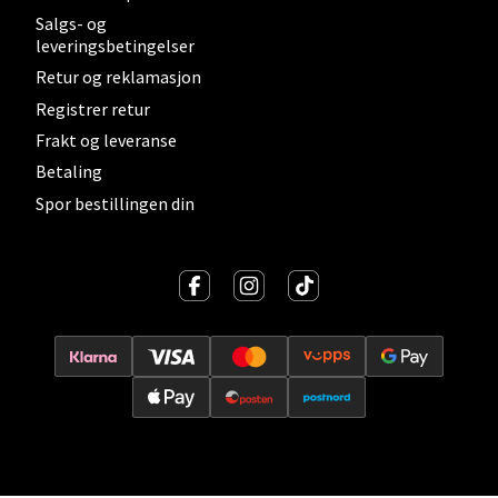
Salgs- og
leveringsbetingelser
Velg
Retur og reklamasjon
Registrer retur
Frakt og leveranse
Lillehammer - Strandtorget
Betaling
Spor bestillingen din
Strandtorget, 2609 Lillehammer
Åpent i dag 09-20
0 i butikk
Velg
Strømmen - Thon Senter Strømmen
Støperivn. 5, 2010 Strømmen