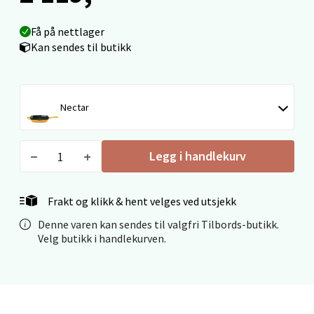
Velg
Få på nettlager
Kan sendes til butikk
Ålesund - Thon Senter Moa
Nectar
Langelandsvegen 25, 6010 Ålesund
Åpent i dag 10-20
Legg i handlekurv
0 i butikk
Frakt og klikk & hent velges ved utsjekk
Velg
Denne varen kan sendes til valgfri Tilbords-butikk.
Velg butikk i handlekurven.
Molde - Moldetorget
Torget 1, 6413 Molde