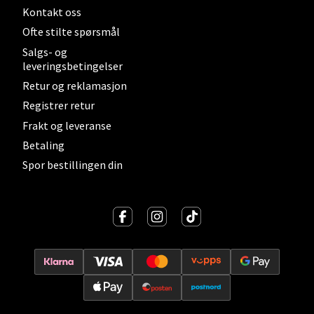
Kontakt oss
Ofte stilte spørsmål
Velg
Salgs- og
leveringsbetingelser
Retur og reklamasjon
Kristiansand - Thon
Registrer retur
Sørlandssenteret
Frakt og leveranse
Betaling
Barstølveien 31, 4636 Kristiansand
Spor bestillingen din
Åpent i dag 10-21
0 i butikk
Velg
Fredrikstad - Torvbyen