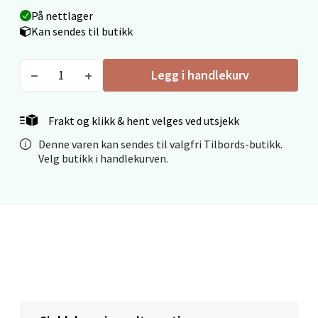
På nettlager
Kan sendes til butikk
Narvik - Thon Senter Malmporten
Legg i handlekurv
Bolagsgata 1, 8514 Narvik
Åpent i dag 10-20
Frakt og klikk & hent velges ved utsjekk
0 i butikk
Denne varen kan sendes til valgfri Tilbords-butikk.
Velg butikk i handlekurven.
Velg
Bergen - Oasen Senter
Folke Bernadottes vei 52, 5147 Fyllingsdalen
Åpent i dag 10-21
0 i butikk