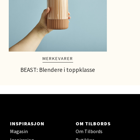
Lillehammer - Strandtorget
Strandtorget, 2609 Lillehammer
Åpent i dag 09-20
0 i butikk
Velg
MERKEVARER
BEAST: Blendere i toppklasse
Strømmen - Thon Senter Strømmen
Støperivn. 5, 2010 Strømmen
Åpent i dag 10-21
0 i butikk
INSPIRASJON
OM TILBORDS
Magasin
Om Tilbords
Velg
Inspirasjon
Butikker