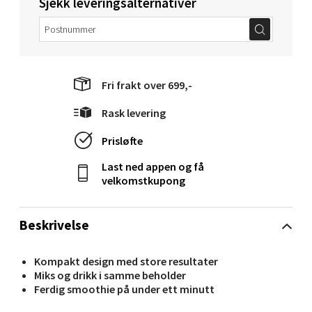
Sjekk leveringsalternativer
Velg
Fri frakt over 699,-
Oppdal - Aunasenteret
Rask levering
Aunasenteret, Sunndalsvegen 3, 7340 Oppdal
Prisløfte
Åpent i dag 10-19
Last ned appen og få
0 i butikk
velkomstkupong
Velg
Beskrivelse
Kompakt design med store resultater
Orkanger - Thon Senter Orkanger
Miks og drikk i samme beholder
Ferdig smoothie på under ett minutt
Thon Senter Orkanger, Orkdalsveien 113, 7300