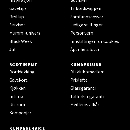
Gavetips
Tilbords-appen
Bryllup
Samfunnsansvar
Sunndalsøra - Alti Sunndal
Serviser
Ledige stillinger
Mummi-univers
Personvern
Alti Sunndal, Sunndalsveien 17, 6600 Sunndalsøra
Black Week
Innstillinger for Cookies
Åpent i dag 10-19
Jul
Åpenhetsloven
0 i butikk
SORTIMENT
KUNDEKLUBB
Velg
Borddekking
Bli klubbmedlem
Gavekort
Prisløfte
Kjøkken
Glassgaranti
Interiør
Tallerkengaranti
Jessheim - Thon Senter Jessheim
Uterom
Medlemsvilkår
Storgata 6, 2050 Jessheim
Kampanjer
Åpent i dag 10-21
KUNDESERVICE
0 i butikk