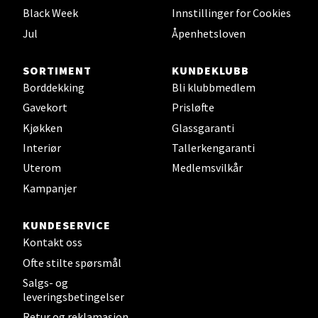
Black Week
Innstillinger for Cookies
0 i butikk
Jul
Åpenhetsloven
Velg
SORTIMENT
KUNDEKLUBB
Borddekking
Bli klubbmedlem
Gavekort
Prisløfte
Leirvik - Stord
Kjøkken
Glassgaranti
Interiør
Tallerkengaranti
Torgbakken 2, 5401 Stord
Uterom
Medlemsvilkår
Åpent i dag 10-17
Kampanjer
0 i butikk
KUNDESERVICE
Velg
Kontakt oss
Ofte stilte spørsmål
Salgs- og
leveringsbetingelser
Oslo - Thon Senter Storo
Retur og reklamasjon