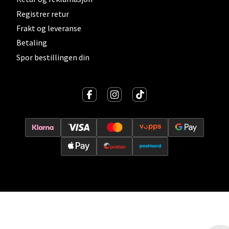
Registrer retur
Vitaminveien 7 - 9, 0485 Oslo
Frakt og leveranse
Åpent i dag 10-21
Betaling
0 i butikk
Spor bestillingen din
Velg
Lillehammer - Strandtorget
Strandtorget, 2609 Lillehammer
Åpent i dag 09-20
0 i butikk
Velg