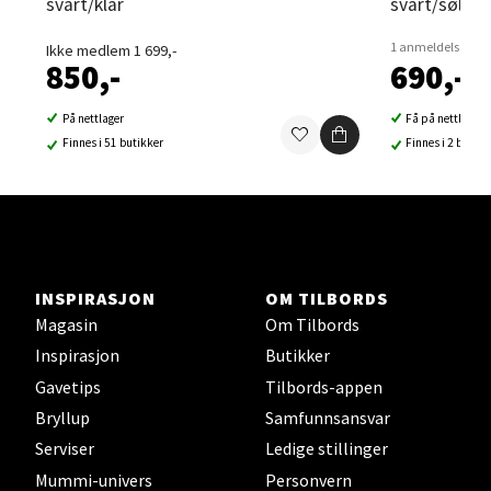
svart/klar
svart/sølv
Velg
1 anmeldelse
Ikke medlem 1 699,-
850,-
690,-
På nettlager
Få på nettlager
Sortland - Sortland Storsenter
Finnes i 51 butikker
Finnes i 2 butikk
Strangata 26, 8400 Sortland
Åpent i dag 10-19
0 i butikk
INSPIRASJON
OM TILBORDS
Velg
Magasin
Om Tilbords
Inspirasjon
Butikker
Gavetips
Tilbords-appen
Steinkjer - Thon Senter Steinkjer
Bryllup
Samfunnsansvar
Serviser
Ledige stillinger
Sjøfartsgata 2, 7714 Steinkjer
Mummi-univers
Personvern
Åpent i dag 10-20