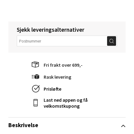
Molde - Moldetorget
Torget 1, 6413 Molde
Sjekk leveringsalternativer
Åpent i dag 10-20
0 i butikk
Velg
Fri frakt over 699,-
Rask levering
Narvik - Thon Senter Malmporten
Prisløfte
Last ned appen og få
Bolagsgata 1, 8514 Narvik
velkomstkupong
Åpent i dag 10-20
0 i butikk
Beskrivelse