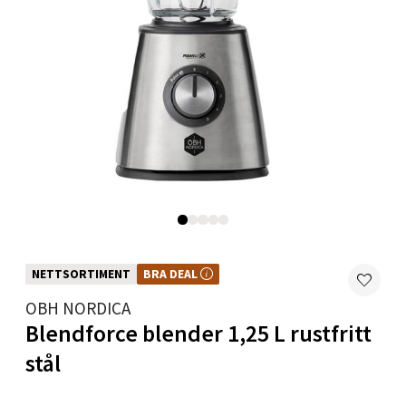
0 i butikk
Velg
Mandal - Alti Mandal
Skarvøyveien 55, 4517 Mandal
Åpent i dag 10-20
0 i butikk
NETTSORTIMENT
BRA DEAL
BRA DEAL – et godt kjøp, hele året. Kan ikke kombineres med kuponger eller
andre tilbud.
Velg
OBH NORDICA
Blendforce blender 1,25 L rustfritt
stål
Mo i Rana - Thon Senter Mo i Rana