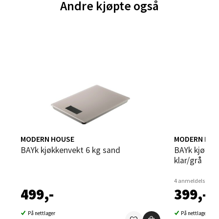
Andre kjøpte også
Brodtkorbsgate 7, 1338 Sandvika
Åpent i dag 10-21
0 i butikk
Velg
Bergen - Thon Senter Sartor
MODERN HOUSE
MODERN HOU
Sartorvegen 12, 5353 Straume
bAYk kjøkkenvekt 6 kg sand
bAYk kjøkkenvekt/målebeger 5kg/1,5L
Åpent i dag 10-21
klar/grå
0 i butikk
4 anmeldelser
499,-
399,-
Velg
På nettlager
På nettlager