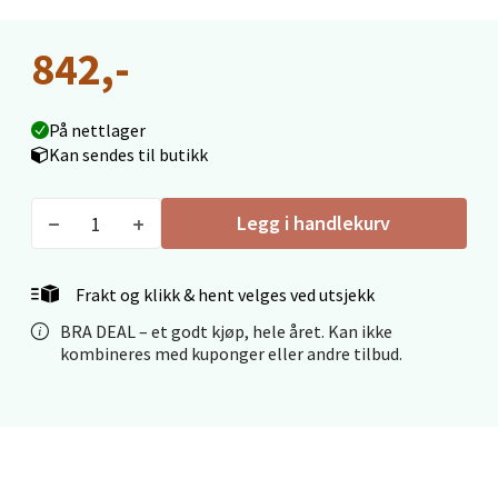
Fridtjof Nansensgate 22, 8622 Mo i Rana
842,-
Åpent i dag 09-19
0 i butikk
På nettlager
Velg
Kan sendes til butikk
Legg i handlekurv
Ålesund - Thon Senter Moa
Frakt og klikk & hent velges ved utsjekk
Langelandsvegen 25, 6010 Ålesund
BRA DEAL – et godt kjøp, hele året. Kan ikke
Åpent i dag 10-20
kombineres med kuponger eller andre tilbud.
0 i butikk
Velg