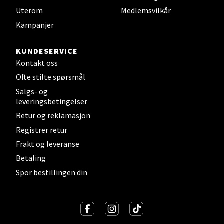
Åpent i dag 10-19
Uterom
Medlemsvilkår
Kampanjer
0 i butikk
KUNDESERVICE
Velg
Kontakt oss
Ofte stilte spørsmål
Salgs- og
Steinkjer - Thon Senter Steinkjer
leveringsbetingelser
Retur og reklamasjon
Sjøfartsgata 2, 7714 Steinkjer
Registrer retur
Åpent i dag 10-20
Frakt og leveranse
0 i butikk
Betaling
Spor bestillingen din
Velg