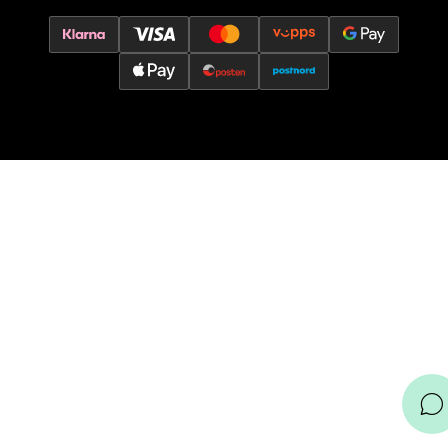
Leirvik - Stord
Torgbakken 2, 5401 Stord
Åpent i dag 10-17
0 i butikk
Velg
Oslo - Thon Senter Storo
Vitaminveien 7 - 9, 0485 Oslo
Åpent i dag 10-21
0 i butikk
Velg