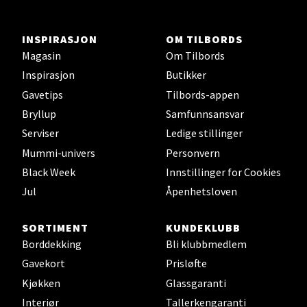
Velg
INSPIRASJON
OM TILBORDS
Magasin
Om Tilbords
Inspirasjon
Butikker
Ski - Thon Senter Ski
Gavetips
Tilbords-appen
Bryllup
Samfunnsansvar
Ski Storsenter, Jernbanesvingen 6, 1400 Ski
Serviser
Ledige stillinger
Åpent i dag 10-21
Mummi-univers
Personvern
0 i butikk
Black Week
Innstillinger for Cookies
Jul
Åpenhetsloven
Velg
SORTIMENT
KUNDEKLUBB
Borddekking
Bli klubbmedlem
Gavekort
Prisløfte
Sortland - Sortland Storsenter
Kjøkken
Glassgaranti
Interiør
Strangata 26, 8400 Sortland
Tallerkengaranti