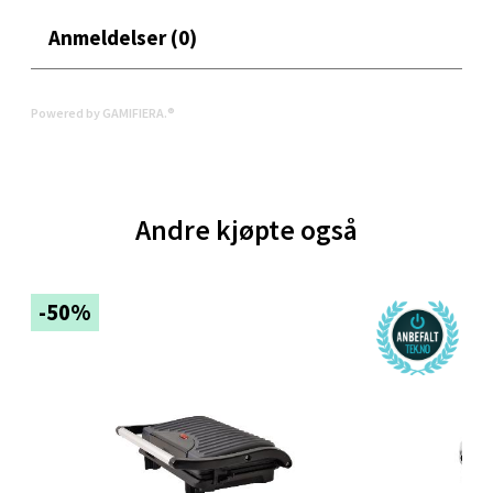
Åpent i dag 10-21
Anmeldelser (0)
0 i butikk
Velg
Powered by GAMIFIERA.®
Oppdal - Aunasenteret
Andre kjøpte også
Aunasenteret, Sunndalsvegen 3, 7340 Oppdal
Åpent i dag 10-19
-50%
0 i butikk
Velg
Orkanger - Thon Senter Orkanger