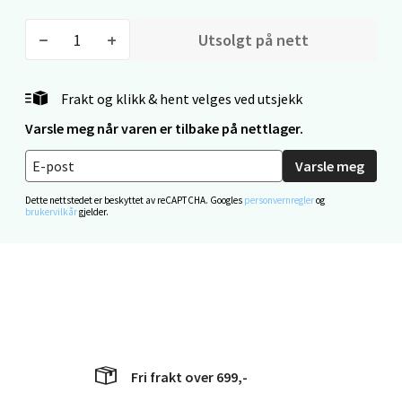
Mandal - Alti Mandal
Utsolgt på nett
Skarvøyveien 55, 4517 Mandal
Åpent i dag 10-20
0 i butikk
Frakt og klikk & hent velges ved utsjekk
Varsle meg når varen er tilbake på nettlager.
Velg
Varsle meg
Dette nettstedet er beskyttet av reCAPTCHA. Googles
personvernregler
og
brukervilkår
gjelder.
Mo i Rana - Thon Senter Mo i Rana
Fridtjof Nansensgate 22, 8622 Mo i Rana
Åpent i dag 09-19
0 i butikk
Velg
Fri frakt over 699,-