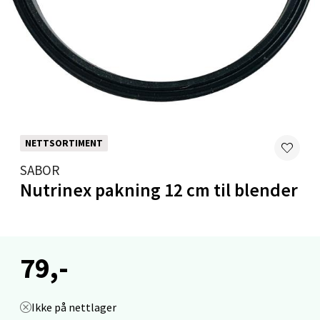
Åpent i dag 10-20
0 i butikk
Velg
Levanger - Magneten
NETTSORTIMENT
SABOR
Moafjæra 14, 7606 Levanger
Nutrinex pakning 12 cm til blender
Åpent i dag 10-20
0 i butikk
Velg
79,-
Ikke på nettlager