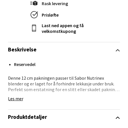
Rask levering
Prisløfte
Ålesund - Thon Senter Moa
Last ned appen og få
Langelandsvegen 25, 6010 Ålesund
velkomstkupong
Åpent i dag 10-20
0 i butikk
Beskrivelse
Velg
Reservedel
Denne 12 cm pakningen passer til Sabor Nutrinex
blender og er laget for å forhindre lekkasje under bruk.
Perfekt som erstatning for en slitt eller skadet pakning.
Molde - Moldetorget
Enkel i bruk og gir pålitelig tetting.
Les mer
Torget 1, 6413 Molde
Sabor tilbyr kvalitetskomponenter som gjør det enkelt å
Åpent i dag 10-20
vedlikeholde kjøkkenutstyr.
Produktdetaljer
0 i butikk