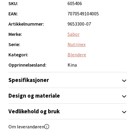
SKU:
605406
Velg
EAN:
7070549104005
Artikkelnummer:
9653300-07
Merke:
Sabor
Narvik - Thon Senter Malmporten
Serie:
Nutrinex
Bolagsgata 1, 8514 Narvik
Kategori:
Blendere
Åpent i dag 10-20
Opprinnelsesland:
Kina
0 i butikk
Spesifikasjoner
Velg
Design og materiale
Vedlikehold og bruk
Bergen - Oasen Senter
Om leverandøren
Folke Bernadottes vei 52, 5147 Fyllingsdalen