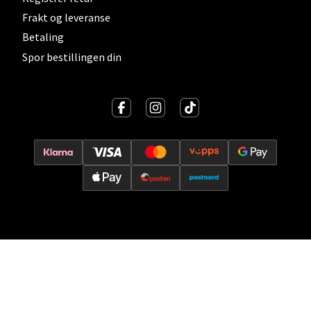
Frakt og leveranse
Oslo - Thon Senter Storo
Betaling
Spor bestillingen din
Vitaminveien 7 - 9, 0485 Oslo
Åpent i dag 10-19
0 i butikk
Velg
Lillehammer - Strandtorget
Strandtorget, 2609 Lillehammer
Åpent i dag 09-18
0 i butikk