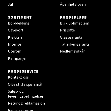
Jul
Åpenhetsloven
Sjøfartsgata 2, 7714 Steinkjer
Åpent i dag 10-18
SORTIMENT
KUNDEKLUBB
0 i butikk
Borddekking
Bli klubbmedlem
Gavekort
Prisløfte
Velg
Kjøkken
Glassgaranti
Interiør
Tallerkengaranti
Uterom
Medlemsvilkår
Leirvik - Stord
Kampanjer
Torgbakken 2, 5401 Stord
KUNDESERVICE
Åpent i dag 10-15
Kontakt oss
0 i butikk
Ofte stilte spørsmål
Salgs- og
leveringsbetingelser
Velg
Retur og reklamasjon
Registrer retur