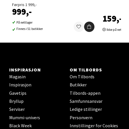
Førpris 1 999,-
0 i butikk
999,-
159,-
Velg
På nettlager
Finnes i 51 butikker
Ikke på nettlage
Sortland - Sortland Storsenter
Strangata 26, 8400 Sortland
Åpent i dag 10-16
INSPIRASJON
OM TILBORDS
Magasin
Om Tilbords
0 i butikk
Inspirasjon
Butikker
Gavetips
Tilbords-appen
Velg
Bryllup
Samfunnsansvar
Serviser
Ledige stillinger
Mummi-univers
Personvern
Steinkjer - Thon Senter Steinkjer
Black Week
Innstillinger for Cookies