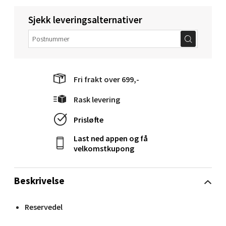
Velg
Sjekk leveringsalternativer
Molde - Moldetorget
Torget 1, 6413 Molde
Fri frakt over 699,-
Åpent i dag 10-18
Rask levering
0 i butikk
Prisløfte
Velg
Last ned appen og få
velkomstkupong
Narvik - Thon Senter Malmporten
Beskrivelse
Bolagsgata 1, 8514 Narvik
Reservedel
Åpent i dag 10-18