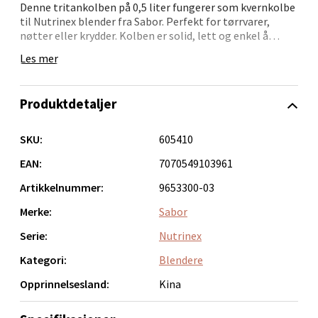
0 i butikk
Denne tritankolben på 0,5 liter fungerer som kvernkolbe
til Nutrinex blender fra Sabor. Perfekt for tørrvarer,
nøtter eller krydder. Kolben er solid, lett og enkel å
Velg
håndtere, også under rengjøring.
Les mer
Sabor utvikler produkter med fokus på holdbarhet og
brukervennlighet – inspirert av profesjonell bruk.
Produktdetaljer
Bergen - Oasen Senter
SKU:
605410
Folke Bernadottes vei 52, 5147 Fyllingsdalen
Åpent i dag 10-18
EAN:
7070549103961
0 i butikk
Artikkelnummer:
9653300-03
Merke:
Sabor
Velg
Serie:
Nutrinex
Kategori:
Blendere
Opprinnelsesland:
Kina
Oppdal - Aunasenteret