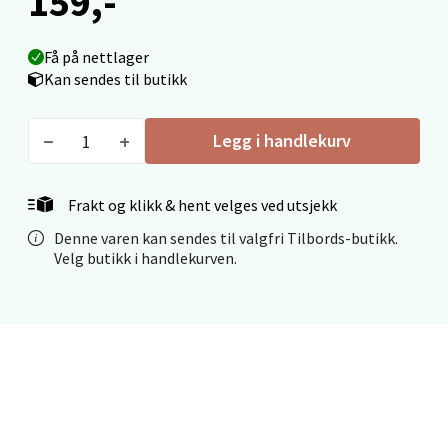
159,-
Mo i Rana - Thon Senter Mo i Rana
Få på nettlager
Kan sendes til butikk
Fridtjof Nansensgate 22, 8622 Mo i Rana
Åpent i dag 10-18
0 i butikk
Legg i handlekurv
Velg
Frakt og klikk & hent velges ved utsjekk
Denne varen kan sendes til valgfri Tilbords-butikk.
Velg butikk i handlekurven.
Ålesund - Thon Senter Moa
Langelandsvegen 25, 6010 Ålesund
Åpent i dag 10-18
0 i butikk