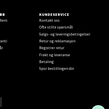
elg
BB
KUNDESERVICE
dlem
Kontakt oss
Ofte stilte spørsmål
Salgs- og leveringsbetingelser
anti
Retur og reklamasjon
år
Registrer retur
elg
Frakt og leveranse
Betaling
Spor bestillingen din
elg
KAI