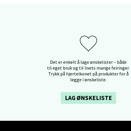
Berg
Myrdal
Åpent i
Det er enkelt å lage ønskelister – både
til eget bruk og til livets mange feiringer.
Trykk på hjerteikonet på produkter for å
Sand
legge i ønskeliste.
Torget 
Åpent i
LAG ØNSKELISTE
Trom