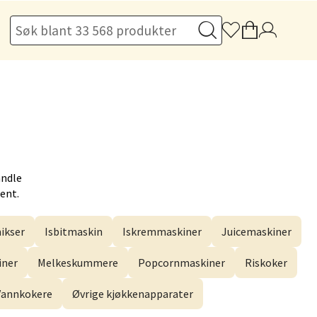
elg
elg
andle
Hent.
ikser
Isbitmaskin
Iskremmaskiner
Juicemaskiner
iner
Melkeskummere
Popcornmaskiner
Riskoker
elg
Vannkokere
Øvrige kjøkkenapparater