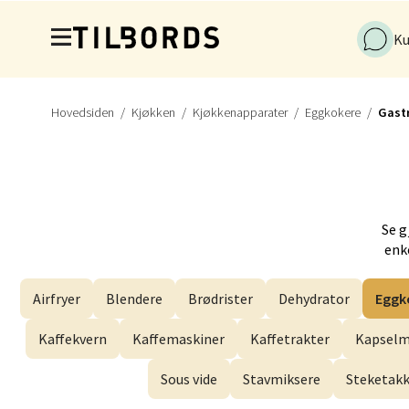
Hopp til hovedinnholdet
Industr
Ku
Åpnings
Hovedsiden
Kjøkken
Kjøkkenapparater
Eggkokere
Gast
Førde
Naustd
Åpent i
Se g
enke
Berge
Airfryer
Blendere
Brødrister
Dehydrator
Eggk
Torgal
Kaffekvern
Kaffemaskiner
Kaffetrakter
Kapselm
Åpent i
Sous vide
Stavmiksere
Steketak