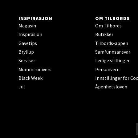
Karlsø
Åpent i
INSPIRASJON
OM TILBORDS
Magasin
Om Tilbords
Inspirasjon
Butikker
Gavetips
Tilbords-appen
Hars
Bryllup
Samfunnsansvar
Skillev
Serviser
Ledige stillinger
Åpent i
Mummi-univers
Personvern
Black Week
Innstillinger for Co
Jul
Åpenhetsloven
Karm
Austbø
Åpnings