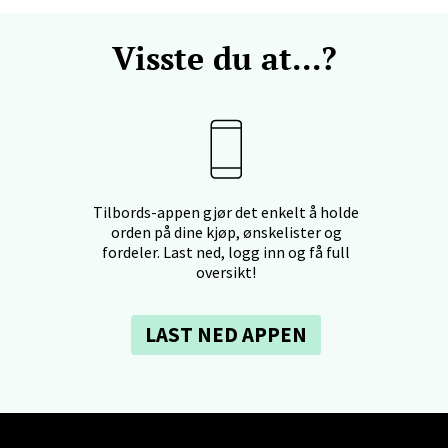
Visste du at...?
en - Horisont
svegen 2, 5130 Nyborg
 dag 10-21
V
Tilbords-appen gjør det enkelt å holde
orden på dine kjøp, ønskelister og
fordeler. Last ned, logg inn og få full
efjord - Hvaltorvet
oversikt!
7, 3210 Sandefjord
 dag 10-20
V
LAST NED APPEN
sø - Jekta Storsenter