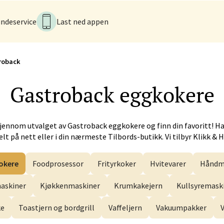
iveien 17, 6517 Kristiansund
ndeservice
Last ned appen
tider ikke tilgjengelig
V
roback
 - Alti Førde
Gastroback
eggkokere
alsveien 4, 6800 Førde
 dag 10-20
V
jennom utvalget av
Gastroback
eggkokere og finn din favoritt! H
lt på nett eller i din nærmeste Tilbords-butikk. Vi tilbyr Klikk & 
n - Galleriet
okere
Foodprosessor
Frityrkoker
Hvitevarer
Håndm
menningen 8, 5014 Bergen
askiner
Kjøkkenmaskiner
Krumkakejern
Kullsyremask
 dag 09-21
V
ke
Toastjern og bordgrill
Vaffeljern
Vakuumpakker