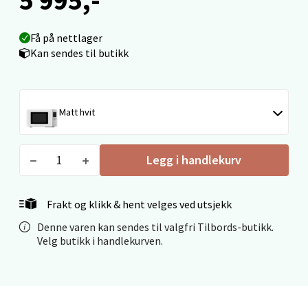
Åpent i dag 10-20
0 i butikk
Få på nettlager
Kan sendes til butikk
Velg
Matt hvit
Mandal - Alti Mandal
Legg i handlekurv
Skarvøyveien 55, 4517 Mandal
Åpent i dag 10-20
Frakt og klikk & hent velges ved utsjekk
0 i butikk
Denne varen kan sendes til valgfri Tilbords-butikk.
Velg butikk i handlekurven.
Velg