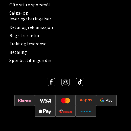
Ofte stilte spørsmål
Salgs- og
Velg
leveringsbetingelser
Retur og reklamasjon
Registrer retur
Sortland - Sortland Storsenter
Frakt og leveranse
Betaling
Strangata 26, 8400 Sortland
Spor bestillingen din
Åpent i dag 10-19
0 i butikk
Velg
Steinkjer - Thon Senter Steinkjer