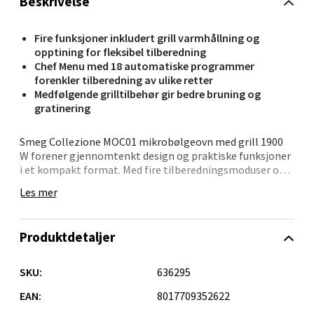
Beskrivelse
Fire funksjoner inkludert grill varmhållning og
Molde - Moldetorget
opptining for fleksibel tilberedning
Chef Menu med 18 automatiske programmer
forenkler tilberedning av ulike retter
Torget 1, 6413 Molde
Medfølgende grilltilbehør gir bedre bruning og
Åpent i dag 10-20
gratinering
0 i butikk
Smeg Collezione MOC01 mikrobølgeovn med grill 1900
W forener gjennomtenkt design og praktiske funksjoner
Velg
i et kompakt format. Med fire tilberedningsmoduser og
automatiske programmer blir den et pålitelig
Les mer
hjelpemiddel på det moderne kjøkkenet.
Du kan velge mellom mikrobølger, grill, varmholding og
Narvik - Thon Senter Malmporten
Produktdetaljer
tining etter behov. De 18 automatiske programmene i
Chef Menu gjør det enkelt å tilberede alt fra kjøtt og fisk
Bolagsgata 1, 8514 Narvik
til grønnsaker, pizza og desserter. For deg som ønsker
SKU:
636295
Åpent i dag 10-20
full kontroll finnes også manuelle innstillinger. Den
høye effekten på 1900 W bidrar til rask og jevn
EAN:
8017709352622
0 i butikk
oppvarming, mens Quick Start sparer tid i hverdagen.