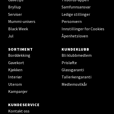
Bryllup
Samfunnsansvar
Serviser
Ledige stillinger
Mummi-univers
Personvern
Trondheim - Sirkus Shopping
Black Week
Innstillinger for Cookies
Falkenborgveien 5, 7044 Trondheim
Jul
Åpenhetsloven
Åpent i dag 09-21
0 i butikk
SORTIMENT
KUNDEKLUBB
Borddekking
Bli klubbmedlem
Gavekort
Prisløfte
Velg
Kjøkken
Glassgaranti
Interiør
Tallerkengaranti
Uterom
Medlemsvilkår
Ski - Thon Senter Ski
Kampanjer
Ski Storsenter, Jernbanesvingen 6, 1400 Ski
KUNDESERVICE
Åpent i dag 10-21
Kontakt oss
0 i butikk