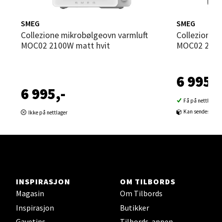
Sandvika - Thon Senter Sandvika
SMEG
SMEG
Collezione mikrobølgeovn varmluft
Collezione mikrobølgeovn varmluft
Brodtkorbsgate 7, 1338 Sandvika
MOC02 2100W matt hvit
MOC02 2100
Åpent i dag 10-21
0 i butikk
6 995,-
6 995,-
Velg
Få på nettlager
Kan sendes til b
Ikke på nettlager
Bergen - Thon Senter Sartor
Sartorvegen 12, 5353 Straume
Åpent i dag 10-21
INSPIRASJON
OM TILBORDS
0 i butikk
Magasin
Om Tilbords
Inspirasjon
Butikker
Velg
Gavetips
Tilbords-appen