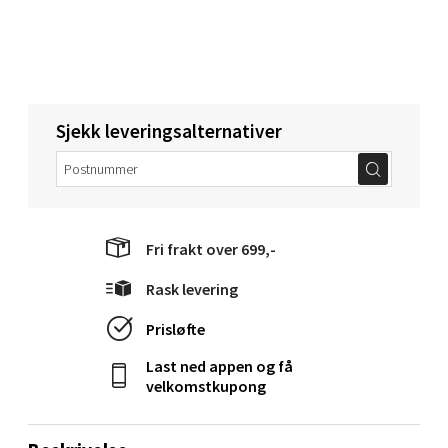
Mo i Rana - Thon Senter Mo i Rana
Fridtjof Nansensgate 22, 8622 Mo i Rana
Åpent i dag 09-19
0 i butikk
Sjekk leveringsalternativer
Velg
Fri frakt over 699,-
Ålesund - Thon Senter Moa
Rask levering
Langelandsvegen 25, 6010 Ålesund
Prisløfte
Åpent i dag 10-20
Last ned appen og få
0 i butikk
velkomstkupong
Velg