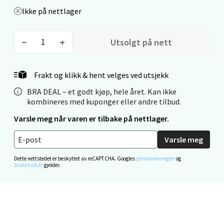
Velg
Ikke på nettlager
Utsolgt på nett
Stavanger og Sandnes - Thon
Senter Madla
Frakt og klikk & hent velges ved utsjekk
BRA DEAL – et godt kjøp, hele året. Kan ikke
Madlakrossen nr 9, 4042 Stavanger
kombineres med kuponger eller andre tilbud.
Åpent i dag 10-20
Varsle meg når varen er tilbake på nettlager.
0 i butikk
Varsle meg
Velg
Dette nettstedet er beskyttet av reCAPTCHA. Googles
personvernregler
og
brukervilkår
gjelder.
Levanger - Magneten