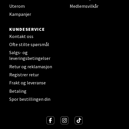
Uterom
Medlemsvilkår
Sandvika - Thon Senter Sandvika
Kampanjer
Brodtkorbsgate 7, 1338 Sandvika
KUNDESERVICE
Åpent i dag 10-21
Kontakt oss
0 i butikk
Ofte stilte spørsmål
Salgs- og
Velg
leveringsbetingelser
Retur og reklamasjon
Registrer retur
Bergen - Thon Senter Sartor
Frakt og leveranse
Betaling
Sartorvegen 12, 5353 Straume
Spor bestillingen din
Åpent i dag 10-21
0 i butikk