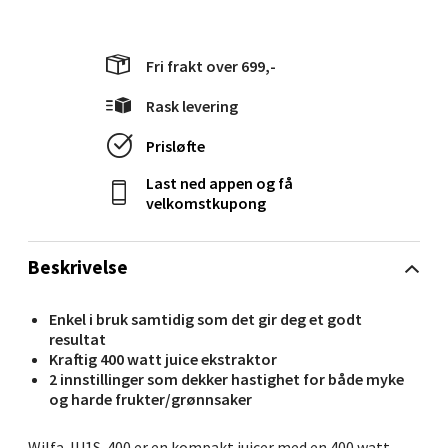
Moafjæra 14, 7606 Levanger
Åpent i dag 10-20
0 i butikk
Fri frakt over 699,-
Rask levering
Velg
Prisløfte
Last ned appen og få
velkomstkupong
Mandal - Alti Mandal
Skarvøyveien 55, 4517 Mandal
Beskrivelse
Åpent i dag 10-20
0 i butikk
Enkel i bruk samtidig som det gir deg et godt
resultat
Kraftig 400 watt juice ekstraktor
Velg
2 innstillinger som dekker hastighet for både myke
og harde frukter/grønnsaker
Wilfa JU1S-400 er en kompakt juicer med en 400 watt