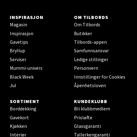
Åpent i dag 10-19
0 i butikk
INSPIRASJON
OM TILBORDS
Magasin
Om Tilbords
Velg
Inspirasjon
Butikker
Gavetips
Tilbords-appen
Bryllup
Samfunnsansvar
Serviser
Ledige stillinger
Orkanger - Thon Senter Orkanger
Mummi-univers
Personvern
Black Week
Innstillinger for Cookies
Thon Senter Orkanger, Orkdalsveien 113, 7300
Orkanger
Jul
Åpenhetsloven
Åpent i dag 09-20
0 i butikk
SORTIMENT
KUNDEKLUBB
Borddekking
Bli klubbmedlem
Gavekort
Prisløfte
Velg
Kjøkken
Glassgaranti
Interiør
Tallerkengaranti