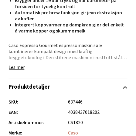
Brygger under 19 bar trykk og har barometer på
forsiden for tydelig kontroll
Automatisk pre brew funksjon gir jevn ekstraksjon
av kaffen
Bergen - Oasen Senter
Integrert koppvarmer og dampkran gjør det enkelt
å varme kopper og skumme melk
Folke Bernadottes vei 52, 5147 Fyllingsdalen
Åpent i dag 10-21
Caso Espresso Gourmet espressomaskin sølv
kombinerer kompakt design med kraftig
0 i butikk
bryggeteknologi. Den stilrene maskinen i rustfritt stål
gir deg muligheten til å lage espresso, cappuccino og
Les mer
andre kaffedrikker hjemme.
Velg
Espressomaskinen brygger kaffen med et trykk på 19 bar,
Produktdetaljer
og det innebygde barometeret på fronten gjør det mulig
å følge bryggetrykket underveis. Den automatiske pre-
Oppdal - Aunasenteret
brew-funksjonen sørger for at kaffen fuktes før
SKU:
637446
brygging, noe som bidrar til jevn ekstraksjon.
Dampkranen gjør det enkelt å skumme melk til
EAN:
4038437018202
Aunasenteret, Sunndalsvegen 3, 7340 Oppdal
cappuccino eller latte. På toppen av maskinen finnes en
Åpent i dag 10-19
Artikkelnummer:
CS1820
varmeplate som holder koppene varme før servering.
0 i butikk
Merke:
Caso