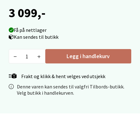
Åpent i dag 09-19
3 099,-
0 i butikk
Få på nettlager
Velg
Kan sendes til butikk
Legg i handlekurv
Ålesund - Thon Senter Moa
Frakt og klikk & hent velges ved utsjekk
Langelandsvegen 25, 6010 Ålesund
Åpent i dag 10-20
Denne varen kan sendes til valgfri Tilbords-butikk.
Velg butikk i handlekurven.
0 i butikk
Velg