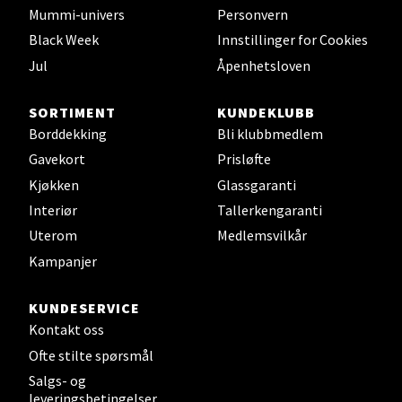
0 i butikk
Mummi-univers
Personvern
Black Week
Innstillinger for Cookies
Velg
Jul
Åpenhetsloven
SORTIMENT
KUNDEKLUBB
Borddekking
Bli klubbmedlem
Leirvik - Stord
Gavekort
Prisløfte
Torgbakken 2, 5401 Stord
Kjøkken
Glassgaranti
Åpent i dag 10-17
Interiør
Tallerkengaranti
0 i butikk
Uterom
Medlemsvilkår
Kampanjer
Velg
KUNDESERVICE
Kontakt oss
Ofte stilte spørsmål
Oslo - Thon Senter Storo
Salgs- og
leveringsbetingelser