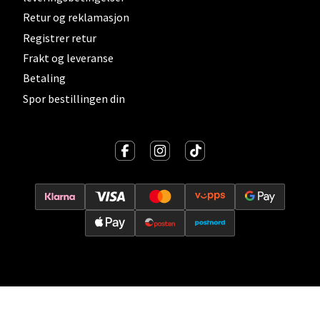
Vitaminveien 7 - 9, 0485 Oslo
Retur og reklamasjon
Åpent i dag 10-21
Registrer retur
0 i butikk
Frakt og leveranse
Betaling
Velg
Spor bestillingen din
Lillehammer - Strandtorget
Strandtorget, 2609 Lillehammer
Åpent i dag 09-20
0 i butikk
Velg