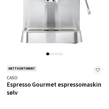
Velg
Mandal - Alti Mandal
Skarvøyveien 55, 4517 Mandal
Åpent i dag 10-20
0 i butikk
NETTSORTIMENT
Velg
CASO
Espresso Gourmet espressomaskin
sølv
Mo i Rana - Thon Senter Mo i Rana
Fridtjof Nansensgate 22, 8622 Mo i Rana