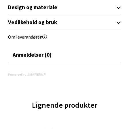
Design og materiale
Velg
Vedlikehold og bruk
Molde - Moldetorget
Om leverandøren
Torget 1, 6413 Molde
Anmeldelser (0)
Åpent i dag 10-20
0 i butikk
Powered by GAMIFIERA.®
Velg
Lignende produkter
Narvik - Thon Senter Malmporten
Bolagsgata 1, 8514 Narvik
Åpent i dag 10-20