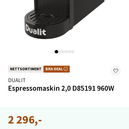
Velg
Oslo - Linderud
Erich Mogensøns vei 38, 0594 Oslo
Åpent i dag 10-21
0 i butikk
NETTSORTIMENT
BRA DEAL
BRA DEAL – et godt kjøp, hele året. Kan ikke kombineres med kuponger eller
Velg
andre tilbud.
DUALIT
Espressomaskin 2,0 D85191 960W
Bryne/Jæren - M44
Jupiterveien 2, 4340 Bryne
2 296,-
Åpent i dag 10-20