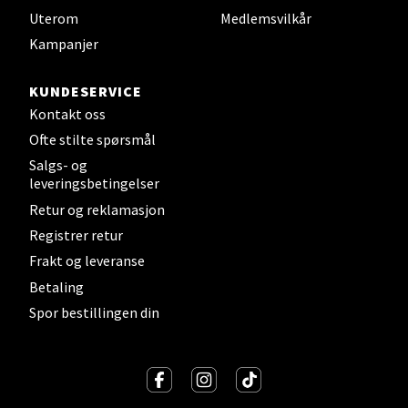
Uterom
Medlemsvilkår
Kampanjer
Sandvika - Thon Senter Sandvika
KUNDESERVICE
Brodtkorbsgate 7, 1338 Sandvika
Kontakt oss
Åpent i dag 10-21
Ofte stilte spørsmål
0 i butikk
Salgs- og
leveringsbetingelser
Retur og reklamasjon
Velg
Registrer retur
Frakt og leveranse
Betaling
Bergen - Thon Senter Sartor
Spor bestillingen din
Sartorvegen 12, 5353 Straume
Åpent i dag 10-21
0 i butikk