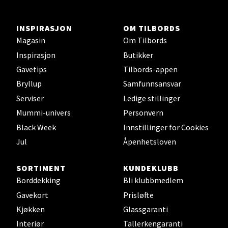
Aunasenteret, Sunndalsvegen 3, 7340 Oppdal
INSPIRASJON
OM TILBORDS
Åpent i dag 10-19
Magasin
Om Tilbords
0 i butikk
Inspirasjon
Butikker
Gavetips
Tilbords-appen
Velg
Bryllup
Samfunnsansvar
Serviser
Ledige stillinger
Mummi-univers
Personvern
Orkanger - Thon Senter Orkanger
Black Week
Innstillinger for Cookies
Jul
Åpenhetsloven
Thon Senter Orkanger, Orkdalsveien 113, 7300
Orkanger
SORTIMENT
KUNDEKLUBB
Åpent i dag 09-20
Borddekking
Bli klubbmedlem
0 i butikk
Gavekort
Prisløfte
Kjøkken
Glassgaranti
Velg
Interiør
Tallerkengaranti