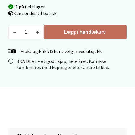
0 i butikk
Få på nettlager
Kan sendes til butikk
Velg
Legg i handlekurv
Stavanger og Sandnes - Thon
Frakt og klikk & hent velges ved utsjekk
Senter Madla
BRA DEAL – et godt kjøp, hele året. Kan ikke
kombineres med kuponger eller andre tilbud.
Madlakrossen nr 9, 4042 Stavanger
Åpent i dag 10-20
0 i butikk
Velg