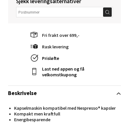
Levanger - Magneten
Sjekk leveringsalternativer
Moafjæra 14, 7606 Levanger
Åpent i dag 10-20
0 i butikk
Fri frakt over 699,-
Velg
Rask levering
Prisløfte
Last ned appen og få
Mandal - Alti Mandal
velkomstkupong
Skarvøyveien 55, 4517 Mandal
Beskrivelse
Åpent i dag 10-20
0 i butikk
Kapselmaskin kompatibel med Nespresso® kapsler
Kompakt men kraftfull
Velg
Energibesparende