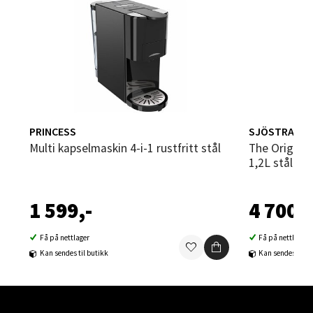
0 i butikk
Velg
Bergen - Oasen Senter
PRINCESS
SJÖSTRAND
Multi kapselmaskin 4-i-1 rustfritt stål
The Original 2.0 kaffe kapselmaskin
Folke Bernadottes vei 52, 5147 Fyllingsdalen
1,2L stål
Åpent i dag 10-21
0 i butikk
1 599,-
4 700,-
Få på nettlager
Få på nettlager
Velg
Kan sendes til butikk
Kan sendes til b
Oppdal - Aunasenteret