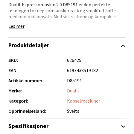
Dualit Espressomaskin 2.0 D85191 er den perfekte
løsningen for deg som ønsker rask og smakfull kaffe
med minimal innsats. Med sitt stilrene og kompakte
Mo i Rana - Thon Senter Mo i Rana
design passer den inn selv på de minste kjøkken, og med
Les mer
en vekt som gjør den lett å flytte på, kan du enkelt ta
Fridtjof Nansensgate 22, 8622 Mo i Rana
den med deg på hyttetur eller ferier. Klar til bruk på bare
Åpent i dag 09-19
40 sekunder og med et trykk på 20 BAR, leverer den
Produktdetaljer
kraftfull espresso med god crema og fyldig smak.
0 i butikk
Maskinen er utstyrt med funksjoner som automatisk
SKU:
626425
avstenging etter 15 minutter og et programmerbart
Velg
doseringssystem som husker dine preferanser. Den er
EAN:
6197438519182
designet for pods, noe som gir en ryddig og enkel
Artikkelnummer:
D85191
kaffeprosess – ingen kverning, ingen måling, bare rask
kaffe akkurat slik du vil ha den. Med 960W effekt gir den
Merke:
Dualit
Ålesund - Thon Senter Moa
både hurtighet og effektivitet i hverdagen.
Kategori:
Kapselmaskiner
Langelandsvegen 25, 6010 Ålesund
Opprinnelsesland:
Sveits
Åpent i dag 10-20
Spesifikasjoner
0 i butikk