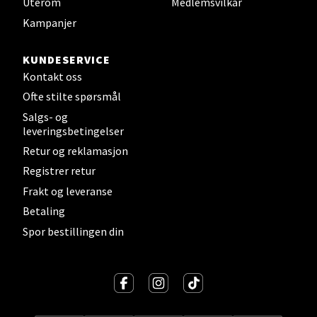
Uterom
Medlemsvilkår
Velg
Kampanjer
KUNDESERVICE
Kontakt oss
Narvik - Thon Senter Malmporten
Ofte stilte spørsmål
Salgs- og
Bolagsgata 1, 8514 Narvik
leveringsbetingelser
Åpent i dag 10-20
Retur og reklamasjon
0 i butikk
Registrer retur
Frakt og leveranse
Velg
Betaling
Spor bestillingen din
Bergen - Oasen Senter
Folke Bernadottes vei 52, 5147 Fyllingsdalen
Åpent i dag 10-21