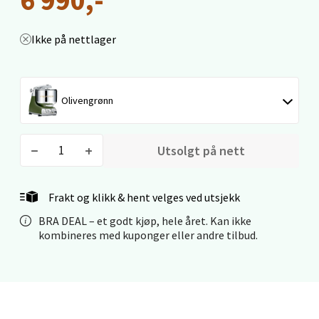
Kristiansand - Markens
Ikke på nettlager
Lillemarkens markensgate 25B, 4611 Kristiansand
Åpent i dag 09-18
0 i butikk
Olivengrønn
Velg
Utsolgt på nett
Frakt og klikk & hent velges ved utsjekk
Oslo - Linderud
BRA DEAL – et godt kjøp, hele året. Kan ikke
kombineres med kuponger eller andre tilbud.
Erich Mogensøns vei 38, 0594 Oslo
Åpent i dag 10-21
0 i butikk