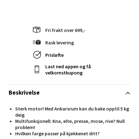
Velg
Bryne/Jæren - M44
Fri frakt over 699,-
Rask levering
Jupiterveien 2, 4340 Bryne
Åpent i dag 10-20
Prisløfte
0 i butikk
Last ned appen og få
velkomstkupong
Velg
Beskrivelse
Stavanger og Sandnes - Thon
Sterk motor! Med Ankarsrum kan du bake opptil 5 kg
deig
Senter Madla
Multifunksjonell: Kna, elte, presse, mose, rive? Null
problem!
Hvilken farge passer på kjøkkenet ditt?
Madlakrossen nr 9, 4042 Stavanger