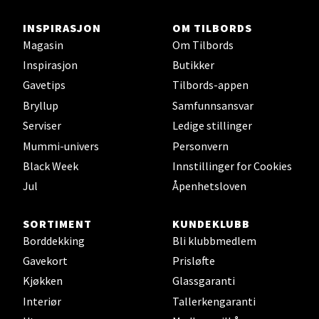
INSPIRASJON
OM TILBORDS
Ålesund - Thon Senter Moa
Magasin
Om Tilbords
Inspirasjon
Butikker
Langelandsvegen 25, 6010 Ålesund
Gavetips
Tilbords-appen
Åpent i dag 10-20
Bryllup
Samfunnsansvar
0 i butikk
Serviser
Ledige stillinger
Mummi-univers
Personvern
Velg
Black Week
Innstillinger for Cookies
Jul
Åpenhetsloven
Molde - Moldetorget
SORTIMENT
KUNDEKLUBB
Borddekking
Bli klubbmedlem
Torget 1, 6413 Molde
Gavekort
Prisløfte
Åpent i dag 10-20
Kjøkken
Glassgaranti
0 i butikk
Interiør
Tallerkengaranti