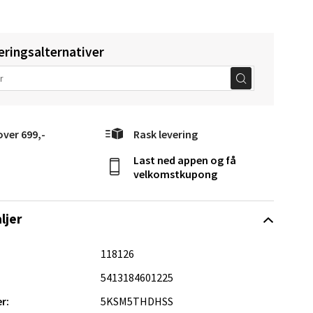
eringsalternativer
elg
over 699,-
Rask levering
Last ned appen og få
velkomstkupong
ljer
elg
118126
5413184601225
r:
5KSM5THDHSS