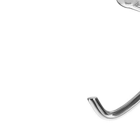
Åpent i
0 i bu
Stav
Madl
Madlak
Åpent i
0 i bu
Leva
Moafjæ
Åpent i
0 i bu