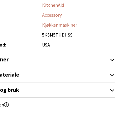
KitchenAid
Accessory
elg
Kjøkkenmaskiner
5KSM5THDHSS
nd:
USA
oner
ateriale
elg
 og bruk
en
elg