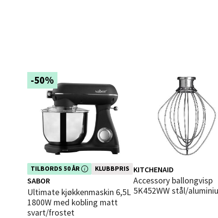
0 i bu
Tron
Falken
-50%
Åpent i
0 i bu
Ski 
Ski Sto
Åpent i
Dette produktet er inkludert i vår
KITCHENAID
TILBORDS 50 ÅR
KLUBBPRIS
kampanje. Benytt deg av rabatten i
Accessory ballongvisp
SABOR
dag!
0 i bu
5K452WW stål/alumini
Ultimate kjøkkenmaskin 6,5L
1800W med kobling matt
svart/frostet