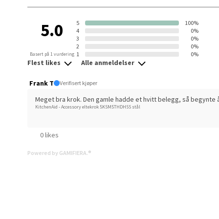
0 i bu
5
100%
5.0
4
0%
3
0%
Berg
2
0%
1
0%
Basert på 1 vurdering
Flest likes
Alle anmeldelser
Folke B
Åpent i
Frank T
Verifisert kjøper
0 i bu
Meget bra krok. Den gamle hadde et hvitt belegg, så begynte å
KitchenAid - Accessory eltekrok 5KSM5THDHSS stål
Oppd
0 likes
Aunase
Powered by GAMIFIERA.®
Åpent i
0 i bu