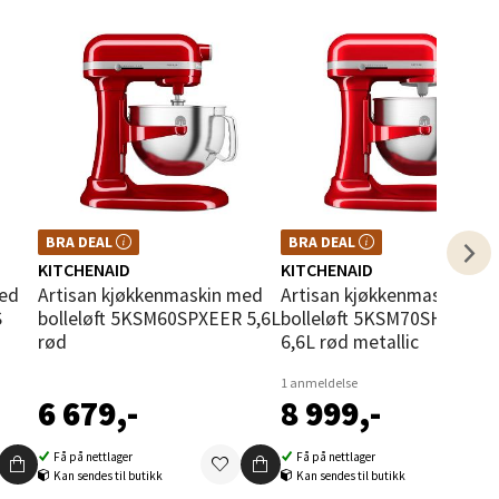
elg
.
BRA DEAL – et godt kjøp, hele året.
BRA DEAL – et godt kjøp, hele året.
BRA DEAL
BRA DEAL
er
Kan ikke kombineres med kuponger
Kan ikke kombineres med kuponger
KITCHENAID
KITCHENAID
eller andre tilbud.
eller andre tilbud.
Artisan kjøkkenmaskin med
Artisan kjøkkenmaskin med
elg
S
bolleløft 5KSM60SPXEER 5,6L
bolleløft 5KSM70SHXECA
rød
6,6L rød metallic
1 anmeldelse
6 679,-
8 999,-
Få på nettlager
Få på nettlager
Kan sendes til butikk
Kan sendes til butikk