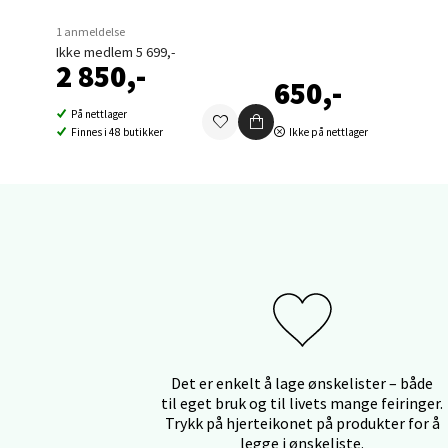
Sort
1 anmeldelse
Ikke medlem 5 699,-
Strang
2 850,-
Åpent i
650,-
0 i bu
På nettlager
Finnes i 48 butikker
Ikke på nettlager
Stei
Sjøfart
Åpent i
0 i bu
Leirv
Det er enkelt å lage ønskelister – både
til eget bruk og til livets mange feiringer.
Torgba
Trykk på hjerteikonet på produkter for å
Åpent i
legge i ønskeliste.