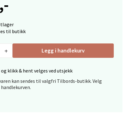
,-
elg
ttlager
es til butikk
Legg i handlekurv
 og klikk & hent velges ved utsjekk
Vel
g
aren kan sendes til valgfri Tilbords-butikk. Velg
i handlekurven.
elg