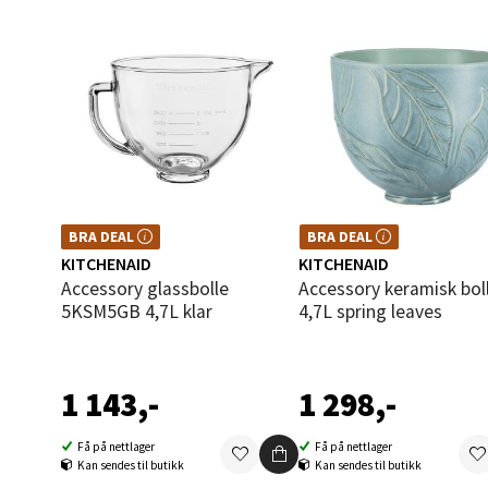
Orka
Thon S
Åpent i
0 i bu
Sand
BRA DEAL – et godt kjøp, hele året.
BRA DEAL – et godt kjøp, hele år
BRA DEAL
BRA DEAL
Brodtk
Kan ikke kombineres med kuponger
Kan ikke kombineres med kupo
KITCHENAID
KITCHENAID
eller andre tilbud.
eller andre tilbud.
Åpent i
Accessory glassbolle
Accessory keramisk bolle
0 i bu
5KSM5GB 4,7L klar
4,7L spring leaves
Berg
1 143,-
1 298,-
Sartor
Få på nettlager
Få på nettlager
Kan sendes til butikk
Kan sendes til butikk
Åpent i