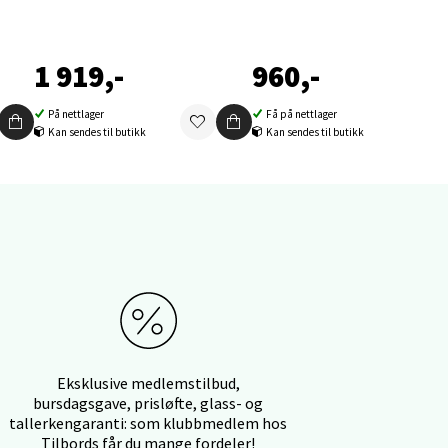
1 919,-
960,-
elg
På nettlager
Få på nettlager
Kan sendes til butikk
Kan sendes til butikk
elg
Eksklusive medlemstilbud,
bursdagsgave, prisløfte, glass- og
tallerkengaranti: som klubbmedlem hos
Tilbords får du mange fordeler!