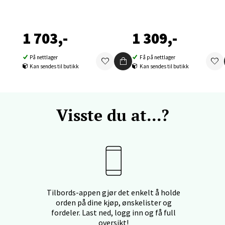
land - Sortland Storsenter
ata 26, 8400 Sortland
1 703,-
1 309,-
 dag 10-16
V
tikk
På nettlager
Få på nettlager
Kan sendes til butikk
Kan sendes til butikk
nkjer - Thon Senter Steinkjer
Visste du at...?
sgata 2, 7714 Steinkjer
 dag 10-18
V
tikk
ik - Stord
Tilbords-appen gjør det enkelt å holde
orden på dine kjøp, ønskelister og
kken 2, 5401 Stord
fordeler. Last ned, logg inn og få full
 dag 10-15
oversikt!