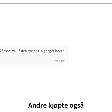
tikk
en - Oasen Senter
ernadottes vei 52, 5147 Fyllingsdalen
 dag 10-18
V
tikk
 flasse av. Så den nye er 100 ganger bedre
7 mo. ago
al - Aunasenteret
nteret, Sunndalsvegen 3, 7340 Oppdal
 dag 10-18
V
tikk
Andre kjøpte også