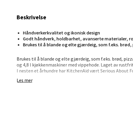
Beskrivelse
Mand
Håndverkerkvalitet og ikonisk design
Skarvø
Godt håndverk, holdbarhet, avanserte materialer, ro
Åpent i
Brukes til å blande og elte gjærdeig, som f.eks. brød
0 i bu
Brukes til å blande og elte gjærdeig, som f.eks. brød, pi
og 4,8 l kjøkkenmaskiner med vippehode. Laget av rustfri
I nesten et århundre har KitchenAid vært Serious About F
Mo i
representerer en perfekt blanding av profesjonell ytelse,
Les mer
Profesjonell ytelse
Fridtjo
KitchenAid har alltid henvendt seg til profesjonelle for rå
Åpent i
Disse unike produktene, som har en anerkjent ytelse og pro
kulinariske lidenskap. Uansett om du er nybegynner eller al
0 i bu
KitchenAid din perfekte partner. Alt utstyr er inspirert, 
profesjonelle kokker. Resultatet av dette langvarige sam
teknologi og materialer som gir overlegent profesjonelle
Åles
kvalitetsapparater, og flere alternativer for dine menyer