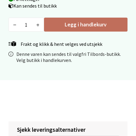
Kan sendes til butikk
Ålesund - Thon Senter Moa
Legg i handlekurv
Langelandsvegen 25, 6010 Ålesund
Åpent i dag 10-20
Frakt og klikk & hent velges ved utsjekk
0 i butikk
Denne varen kan sendes til valgfri Tilbords-butikk.
Velg butikk i handlekurven.
Velg
Molde - Moldetorget
Torget 1, 6413 Molde
Åpent i dag 10-20
Sjekk leveringsalternativer
0 i butikk