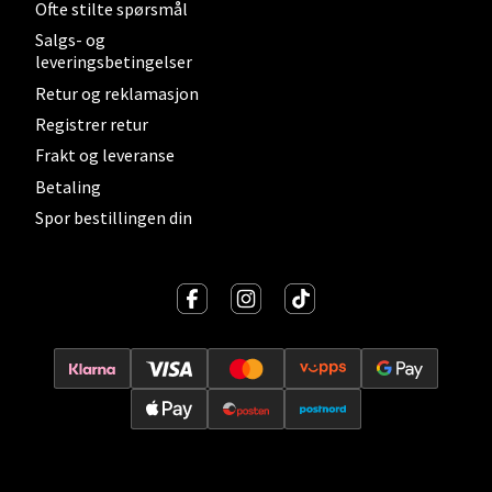
Ofte stilte spørsmål
Salgs- og
leveringsbetingelser
Lillehammer - Strandtorget
Retur og reklamasjon
Registrer retur
Strandtorget, 2609 Lillehammer
Frakt og leveranse
Åpent i dag 09-20
Betaling
0 i butikk
Spor bestillingen din
Velg
Strømmen - Thon Senter Strømmen
Støperivn. 5, 2010 Strømmen
Åpent i dag 10-21
0 i butikk