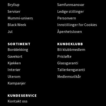
Leirvik - Stord
Bryllup
Samfunnsansvar
Serviser
Ledige stillinger
Torgbakken 2, 5401 Stord
Mummi-univers
Personvern
Åpent i dag 10-17
Black Week
Innstillinger for Cookies
0 i butikk
Jul
Åpenhetsloven
Velg
SORTIMENT
KUNDEKLUBB
Borddekking
Bli klubbmedlem
Gavekort
Prisløfte
Kjøkken
Glassgaranti
Oslo - Thon Senter Storo
Interiør
Tallerkengaranti
Vitaminveien 7 - 9, 0485 Oslo
Uterom
Medlemsvilkår
Åpent i dag 10-21
Kampanjer
0 i butikk
KUNDESERVICE
Kontakt oss
Velg