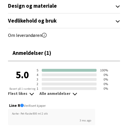
Orkanger - Thon Senter Orkanger
Design og materiale
Thon Senter Orkanger, Orkdalsveien 113, 7300
Orkanger
Vedlikehold og bruk
Åpent i dag 09-20
Om leverandøren
0 i butikk
Velg
Anmeldelser (1)
5
100%
5.0
4
0%
Sandvika - Thon Senter Sandvika
3
0%
2
0%
1
0%
Basert på 1 vurdering
Brodtkorbsgate 7, 1338 Sandvika
Flest likes
Alle anmeldelser
Åpent i dag 10-21
Line R
Verifisert kjøper
0 i butikk
Aarke - Pet-flaske 800 ml 2 stk
3 mo. ago
Velg