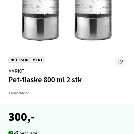
Mandal - Alti Mandal
Skarvøyveien 55, 4517 Mandal
Åpent i dag 10-20
0 i butikk
Velg
NETTSORTIMENT
AARKE
Mo i Rana - Thon Senter Mo i Rana
Pet-flaske 800 ml 2 stk
Fridtjof Nansensgate 22, 8622 Mo i Rana
1 anmeldelse
Åpent i dag 09-19
0 i butikk
300,-
Velg
På nettlager