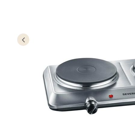
Stav
Gartne
Åpent i
0 i bu
Stav
Gamle 
Åpent i
0 i bu
Berg
Lagune