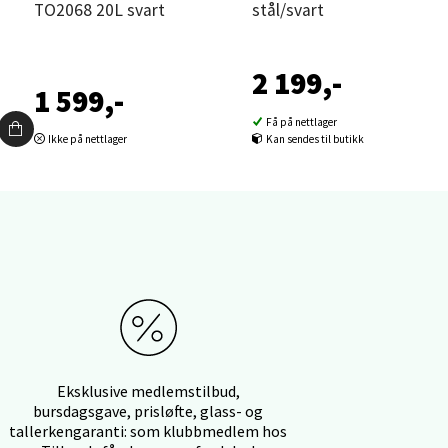
TO2068 20L svart
stål/svart
2 199,-
1 599,-
Få på nettlager
Ikke på nettlager
Kan sendes til butikk
elg
elg
Eksklusive medlemstilbud,
bursdagsgave, prisløfte, glass- og
tallerkengaranti: som klubbmedlem hos