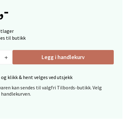
,-
ttlager
elg
es til butikk
Legg i handlekurv
 og klikk & hent velges ved utsjekk
aren kan sendes til valgfri Tilbords-butikk. Velg
elg
i handlekurven.