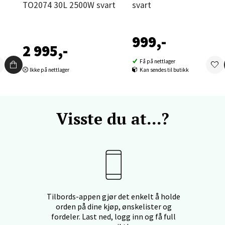
TO2074 30L 2500W svart
svart
und - Thon Senter Moa
999,-
2 995,-
andsvegen 25, 6010 Ålesund
Få på nettlager
 dag 10-18
Ikke på nettlager
Kan sendes til butikk
V
tikk
Visste du at...?
e - Moldetorget
 1, 6413 Molde
 dag 10-18
V
tikk
Tilbords-appen gjør det enkelt å holde
orden på dine kjøp, ønskelister og
fordeler. Last ned, logg inn og få full
ik - Thon Senter Malmporten