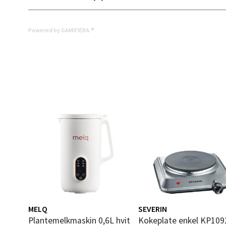
Moafjæ
Åpent i
Powered by GAMIFIERA.®
0 i bu
Mand
Skarvø
Åpent i
0 i bu
Mo i
Fridtjo
Åpent i
MELQ
SEVERIN
Plantemelkmaskin 0,6L hvit
Kokeplate enkel KP1092
0 i bu