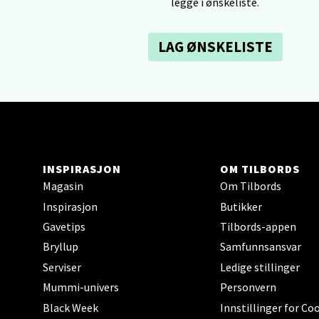
legge i ønskeliste.
Bolags
Åpent i
LAG ØNSKELISTE
0 i bu
Berg
Folke B
Åpent i
INSPIRASJON
OM TILBORDS
Magasin
Om Tilbords
0 i bu
Inspirasjon
Butikker
Gavetips
Tilbords-appen
Bryllup
Samfunnsansvar
Oppd
Serviser
Ledige stillinger
Aunase
Mummi-univers
Personvern
Åpent i
Black Week
Innstillinger for Co