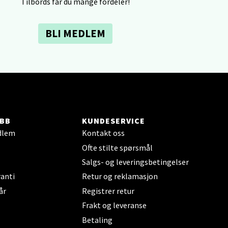
Tilbords får du mange fordeler!
BLI MEDLEM
elg
BB
KUNDESERVICE
elg
dlem
Kontakt oss
Ofte stilte spørsmål
Salgs- og leveringsbetingelser
anti
Retur og reklamasjon
år
Registrer retur
Frakt og leveranse
Betaling
elg