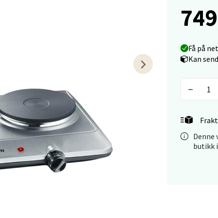
749
anger og Sandnes - Kilden Senter
rveien 16, 4016 Stavanger
 dag 10-18
Få på ne
V
Kan send
tikk
anger og Sandnes - Kvadrat
Frakt
Stokkavei 1, 4313 Sandnes
 dag 10-18
Denne v
V
butikk 
tikk
en - Thon Senter Lagunen
veien 1, 5239 Bergen