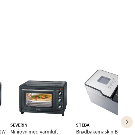
elg
elg
SEVERIN
STEBA
elg
Miniovn med varmluft
Brødbakemaskin BM2 600W