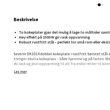
Åpent i
0 i bu
Beskrivelse
Kris
To kokeplater gjør det mulig å lage to måltider samt
Høy effekt på 2500 W gir rask oppvarming
Lillem
Robust rustfritt stål – perfekt for små rom eller ekst
Åpent i
Severin DK1014 dobbel kokeplate i rustfritt børstet stål e
0 i bu
trenger ekstra kokeplass – både hjemme og på farten. Med
du rask og jevn oppvarming til alt fra enkle retter til ko
Les mer
Oslo
Begge platene har trinnløs temperaturjustering, noe som
Indikatorlysene viser når platene er aktive, og det robuste
ta med seg, enkel å rengjøre, og tar minimalt med plass.
Erich 
Åpent i
Denne kokeplaten er perfekt for camping, hybelboere ell
eller selskap.
0 i bu
Er kokeplaten trygg i bruk?