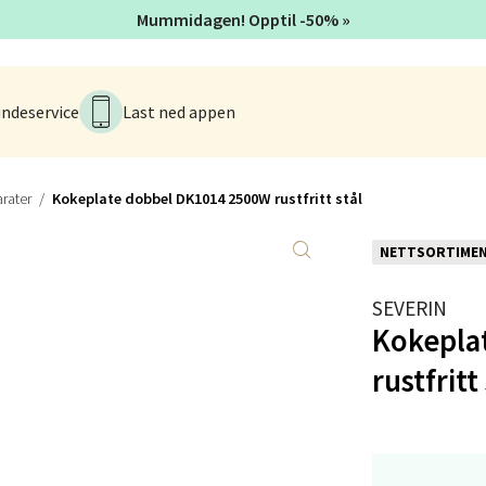
V
Mummidagen! Opptil -50% »
tikk
ndeservice
Last ned appen
tad - Thon Senter Kanebogen
egen 5, 9411 Harstad
 dag 10-18
rater
Kokeplate dobbel DK1014 2500W rustfritt stål
V
tikk
NETTSORTIME
SEVERIN
sund - Thon Senter Oasen
Kokepla
vegen 16, 5542 Karmsund
rustfritt 
 dag 10-18
V
tikk