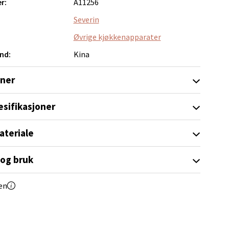
r:
A11256
Severin
Øvrige kjøkkenapparater
nd:
Kina
elg
oner
esifikasjoner
ateriale
 og bruk
Vel
g
en