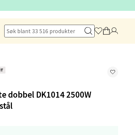
elg
elg
NT
te dobbel DK1014 2500W
stål
elg