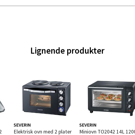
ra 14, 7606 Levanger
 dag 10-18
V
tikk
al - Alti Mandal
Lignende produkter
yveien 55, 4517 Mandal
 dag 10-18
V
tikk
 Rana - Thon Senter Mo i Rana
f Nansensgate 22, 8622 Mo i Rana
 dag 10-18
SEVERIN
SEVERIN
V
Elektrisk ovn med 2 plater
Miniovn TO2042 14L 1200W
tikk