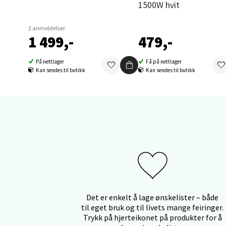
1500W hvit
2 anmeldelser
Åles
1 499,-
479,-
Langel
På nettlager
Få på nettlager
Åpent i
Kan sendes til butikk
Kan sendes til butikk
0 i bu
Mold
Torget
Åpent i
0 i bu
Det er enkelt å lage ønskelister – både
til eget bruk og til livets mange feiringer.
Trykk på hjerteikonet på produkter for å
Narv