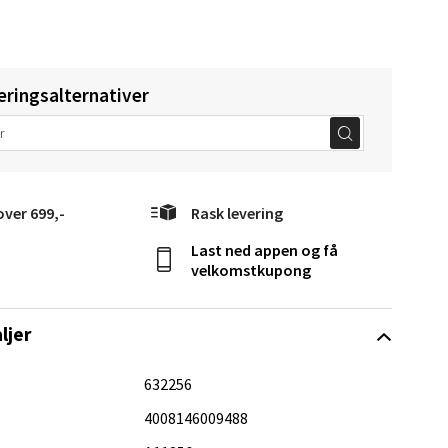
elg
eringsalternativer
elg
over 699,-
Rask levering
Last ned appen og få
velkomstkupong
ljer
elg
632256
4008146009488