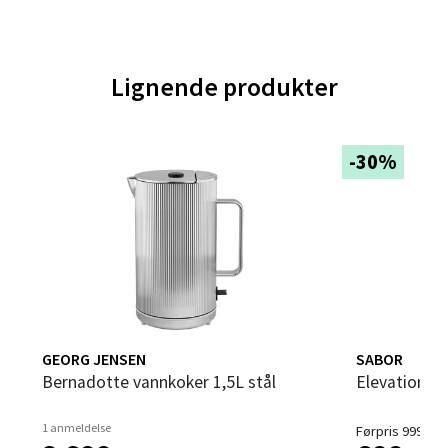
Velg
Lignende produkter
Trondheim - Sirkus Shopping
-30%
Falkenborgveien 5, 7044 Trondheim
Åpent i dag 09-20
0 i butikk
Velg
GEORG JENSEN
SABOR
Bernadotte vannkoker 1,5L stål
Elevation v
Ski - Thon Senter Ski
1 anmeldelse
Førpris 999,-