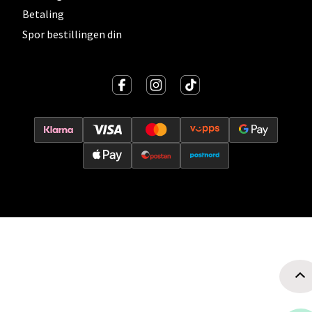
Betaling
Spor bestillingen din
Oslo - Thon Senter Storo
Vitaminveien 7 - 9, 0485 Oslo
Åpent i dag 10-19
0 i butikk
Velg
Lillehammer - Strandtorget
Strandtorget, 2609 Lillehammer
Åpent i dag 09-18
0 i butikk