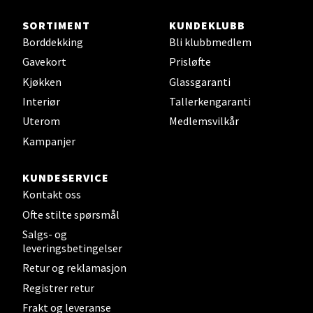
Steinkjer - Thon Senter Steinkjer
SORTIMENT
KUNDEKLUBB
Borddekking
Bli klubbmedlem
Sjøfartsgata 2, 7714 Steinkjer
Åpent i dag 10-18
Gavekort
Prisløfte
Kjøkken
Glassgaranti
0 i butikk
Interiør
Tallerkengaranti
Uterom
Medlemsvilkår
Velg
Kampanjer
KUNDESERVICE
Leirvik - Stord
Kontakt oss
Ofte stilte spørsmål
Torgbakken 2, 5401 Stord
Salgs- og
Åpent i dag 10-15
leveringsbetingelser
0 i butikk
Retur og reklamasjon
Registrer retur
Velg
Frakt og leveranse