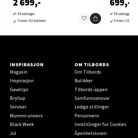
2 699,-
699,-
Ski Storsenter, Jernbanesvingen 6, 1400 Ski
Åpent i dag 10-19
På nettlager
På nettlager
0 i butikk
Finnes i 42 butikker
Finnes i 55 buti
Velg
Sortland - Sortland Storsenter
INSPIRASJON
OM TILBORDS
Magasin
Om Tilbords
Strangata 26, 8400 Sortland
Inspirasjon
Butikker
Åpent i dag 10-16
Gavetips
Tilbords-appen
0 i butikk
Bryllup
Samfunnsansvar
Serviser
Ledige stillinger
Velg
Mummi-univers
Personvern
Black Week
Innstillinger for Cookies
Jul
Åpenhetsloven