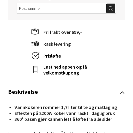
Velg
Fri frakt over 699,-
Molde - Moldetorget
Rask levering
Torget 1, 6413 Molde
Prisløfte
Åpent i dag 10-18
Last ned appen og få
0 i butikk
velkomstkupong
Velg
Beskrivelse
Vannkokeren rommer 1,7 liter til te og matlaging
Effekten på 2200W koker vann raskt i daglig bruk
Narvik - Thon Senter Malmporten
360° basen gjør kannen lett å løfte fra alle sider
Bolagsgata 1, 8514 Narvik