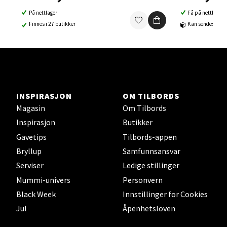
Åpent i dag 10-21
På nettlager
Få på nettlager
0 i butikk
Finnes i 27 butikker
Kan sendes til b
Velg
INSPIRASJON
OM TILBORDS
Sortland - Sortland Storsenter
Magasin
Om Tilbords
Inspirasjon
Butikker
Strangata 26, 8400 Sortland
Åpent i dag 10-19
Gavetips
Tilbords-appen
Bryllup
Samfunnsansvar
0 i butikk
Serviser
Ledige stillinger
Mummi-univers
Personvern
Velg
Black Week
Innstillinger for Cookies
Jul
Åpenhetsloven