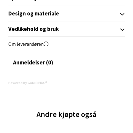
Aunasenteret, Sunndalsvegen 3, 7340 Oppdal
Design og materiale
Åpent i dag 10-19
Vedlikehold og bruk
0 i butikk
Om leverandøren
Velg
Anmeldelser (0)
Orkanger - Thon Senter Orkanger
Powered by GAMIFIERA.®
Thon Senter Orkanger, Orkdalsveien 113, 7300
Orkanger
Åpent i dag 09-20
0 i butikk
Andre kjøpte også
Velg