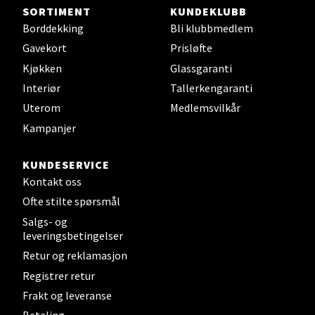
Steinkjer - Thon Senter Steinkjer
SORTIMENT
KUNDEKLUBB
Borddekking
Bli klubbmedlem
Sjøfartsgata 2, 7714 Steinkjer
Gavekort
Prisløfte
Åpent i dag 10-20
Kjøkken
Glassgaranti
0 i butikk
Interiør
Tallerkengaranti
Uterom
Medlemsvilkår
Velg
Kampanjer
KUNDESERVICE
Kontakt oss
Leirvik - Stord
Ofte stilte spørsmål
Torgbakken 2, 5401 Stord
Salgs- og
Åpent i dag 10-17
leveringsbetingelser
Retur og reklamasjon
0 i butikk
Registrer retur
Frakt og leveranse
Velg