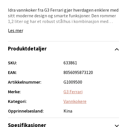
0 i butikk
Idra vannkoker fra G3 Ferrari gjør hverdagen enklere med
sitt moderne design og smarte funksjoner. Den rommer
1,2 liter og har et robust stålhus i kombinasjon med
Velg
detaljer i svart – perfekt for både frokostbord og
Les mer
kjøkkenbenk.
Med skjult varmeelement, automatisk avstengning og
Produktdetaljer
praktisk målevindu, er den både trygg og enkel å bruke.
Bergen - Oasen Senter
Basen roterer 360 grader og gir fleksibilitet i hverdagen.
SKU:
633861
Folke Bernadottes vei 52, 5147 Fyllingsdalen
• Kompakt og stilig vannkoker – 1,2 liter
Åpent i dag 10-21
• Skjult varmeelement for enklere rengjøring
EAN:
8056095873120
• Automatisk stopp og tørrkokingsvern
Artikkelnummer:
G1009500
0 i butikk
• Praktisk målevindu for presis vannmengde
• Roterende base og smart kabelsnelle
Merke:
G3 Ferrari
Velg
En praktisk liten hjelper – alltid klar når du trenger en
Kategori:
Vannkokere
kopp te eller kaffe.
Opprinnelsesland:
Kina
Oppdal - Aunasenteret
Spesifikasjoner