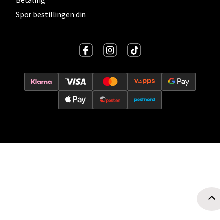
Betaling
Spor bestillingen din
Oslo - Thon Senter Storo
Vitaminveien 7 - 9, 0485 Oslo
Åpent i dag 10-21
0 i butikk
Velg
Lillehammer - Strandtorget
Strandtorget, 2609 Lillehammer
Åpent i dag 09-20
0 i butikk