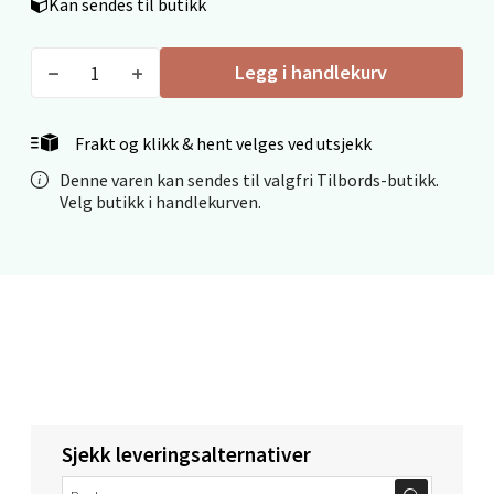
Kan sendes til butikk
Mo i Rana - Thon Senter Mo i Rana
Legg i handlekurv
Fridtjof Nansensgate 22, 8622 Mo i Rana
Frakt og klikk & hent velges ved utsjekk
Åpent i dag 09-19
Denne varen kan sendes til valgfri Tilbords-butikk.
0 i butikk
Velg butikk i handlekurven.
Velg
Ålesund - Thon Senter Moa
Langelandsvegen 25, 6010 Ålesund
Åpent i dag 10-20
Sjekk leveringsalternativer
0 i butikk