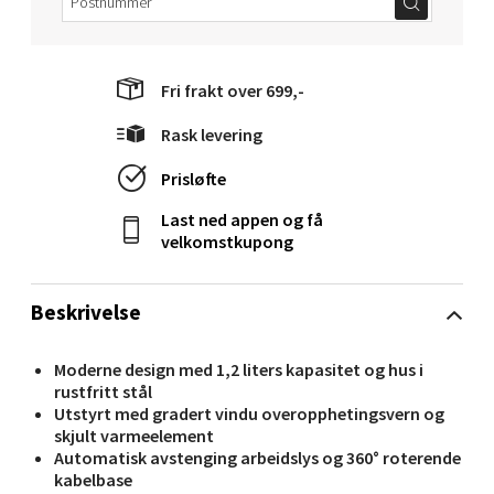
Velg
Fri frakt over 699,-
Molde - Moldetorget
Rask levering
Prisløfte
Torget 1, 6413 Molde
Åpent i dag 10-20
Last ned appen og få
velkomstkupong
0 i butikk
Beskrivelse
Velg
Moderne design med 1,2 liters kapasitet og hus i
rustfritt stål
Utstyrt med gradert vindu overopphetingsvern og
Narvik - Thon Senter Malmporten
skjult varmeelement
Automatisk avstenging arbeidslys og 360° roterende
Bolagsgata 1, 8514 Narvik
kabelbase
Åpent i dag 10-20