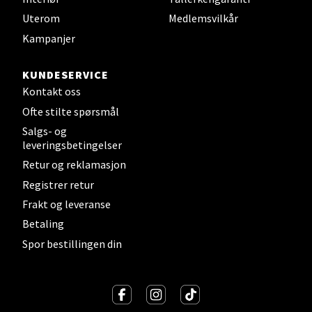
Senter
Uterom
Medlemsvilkår
Kampanjer
Gartnerveien 16, 4016 Stavanger
Åpent i dag 10-20
KUNDESERVICE
Kontakt oss
Velg
Ofte stilte spørsmål
Salgs- og
leveringsbetingelser
Retur og reklamasjon
Stavanger og Sandnes - Kvadrat
Registrer retur
Frakt og leveranse
Gamle Stokkavei 1, 4313 Sandnes
Åpent i dag 10-21
Betaling
Spor bestillingen din
Velg