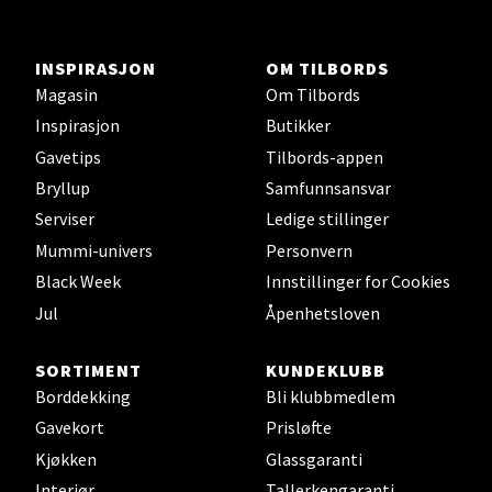
Åpent i dag 10-20
INSPIRASJON
OM TILBORDS
Magasin
Om Tilbords
Velg
Inspirasjon
Butikker
Gavetips
Tilbords-appen
Bryllup
Samfunnsansvar
Karmsund - Thon Senter Oasen
Serviser
Ledige stillinger
Mummi-univers
Personvern
Austbøvegen 16, 5542 Karmsund
Åpningstider ikke tilgjengelig
Black Week
Innstillinger for Cookies
Jul
Åpenhetsloven
Velg
SORTIMENT
KUNDEKLUBB
Borddekking
Bli klubbmedlem
Gavekort
Prisløfte
Kjøkken
Glassgaranti
Stavanger og Sandnes - Kilden
Interiør
Tallerkengaranti