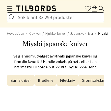
Hopp til hovedinnholdet
Drammen - Gulskogen
Gulskogen Senter, 3048 Drammen
Åpent i dag 10-21
Hovedsiden
Kjøkken
Kjøkkenkniver
Japanske kniver
Miyabi
Velg
Miyabi
japanske kniver
Se gjennom utvalget av
Miyabi
japanske kniver og
finn din favoritt! Handle enkelt på nett eller i din
Stavanger og Sandnes -
nærmeste Tilbords-butikk. Vi tilbyr Klikk & Hent.
Herbarium
Barnekniver
Brødkniv
Filetkniv
Grønnsakskniv
Lars Hertervigs gate 6, 4005 Stavanger
Åpent i dag 10-20
Velg