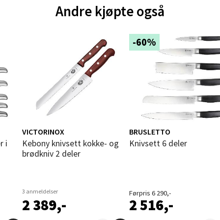
Andre kjøpte også
und - Thon Senter Moa
andsvegen 25, 6010 Ålesund
-60%
 dag 10-20
V
tikk
e - Moldetorget
 1, 6413 Molde
VICTORINOX
BRUSLETTO
 dag 10-20
Kebony knivsett kokke- og
Knivsett 6 deler
V
brødkniv 2 deler
tikk
3 anmeldelser
ik - Thon Senter Malmporten
Førpris 6 290,-
2 389,-
2 516,-
gata 1, 8514 Narvik