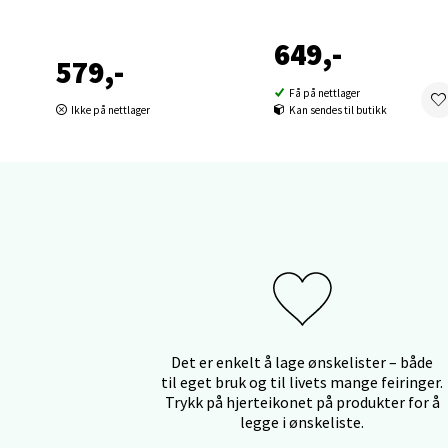
Orka
649,-
579,-
Thon S
Få på nettlager
Åpent i
Ikke på nettlager
Kan sendes til butikk
0 i bu
Sand
Brodtk
Åpent i
0 i bu
Det er enkelt å lage ønskelister – både
til eget bruk og til livets mange feiringer.
Trykk på hjerteikonet på produkter for å
Berg
legge i ønskeliste.