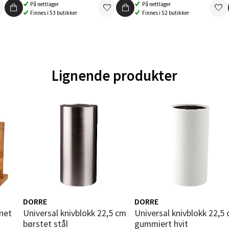
På nettlager
På nettlager
 dag 10-20
Finnes i 53 butikker
Finnes i 52 butikker
V
tikk
en - Oasen Senter
Lignende produkter
ernadottes vei 52, 5147 Fyllingsdalen
 dag 10-21
V
tikk
al - Aunasenteret
nteret, Sunndalsvegen 3, 7340 Oppdal
 dag 10-19
DORRE
DORRE
V
tikk
Universal knivblokk 22,5 cm
Universal knivblokk 22,5 cm
børstet stål
gummiert hvit