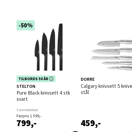
Åles
Langel
-50%
Åpent i
0 i bu
Mold
Torget
Dette produktet er inkludert i vår
DORRE
TILBORDS 50 ÅR
kampanje. Benytt deg av rabatten i
Åpent i
Calgary knivsett 5 kniver i
STELTON
dag!
stål
Pure Black knivsett 4 stk
0 i bu
svart
3 anmeldelser
Narv
Førpris 1 599,-
799,-
459,-
Bolags