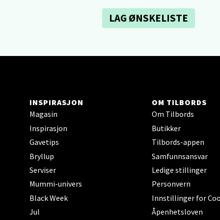
Sartor
Åpent i
LAG ØNSKELISTE
0 i bu
Tron
Falken
Åpent i
INSPIRASJON
OM TILBORDS
Magasin
Om Tilbords
0 i bu
Inspirasjon
Butikker
Gavetips
Tilbords-appen
Ski 
Bryllup
Samfunnsansvar
Serviser
Ledige stillinger
Ski Sto
Mummi-univers
Personvern
Åpent i
Black Week
Innstillinger for Co
0 i bu
Jul
Åpenhetsloven