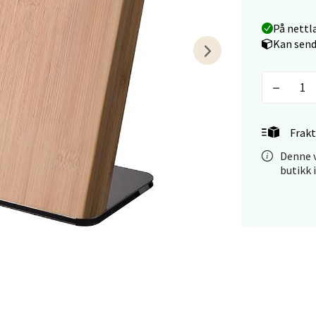
På nettl
Kan send
tiansand - Markens
arkens markensgate 25B, 4611 Kristiansand
 dag 09-18
V
tikk
Frakt
Denne v
butikk 
 - Linderud
Mogensøns vei 38, 0594 Oslo
 dag 10-21
V
tikk
e/Jæren - M44