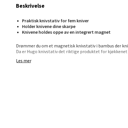
Beskrivelse
Jupiter
Åpent i
Praktisk knivstativ for fem kniver
Holder knivene dine skarpe
0 i bu
Knivene holdes oppe av en integrert magnet
Drømmer du om et magnetisk knivstativ i bambus der knive
Stav
Da er Hugo knivstativ det riktige produktet for kjøkkenet 
Madl
Les mer
Madlak
Åpent i
0 i bu
Leva
Moafjæ