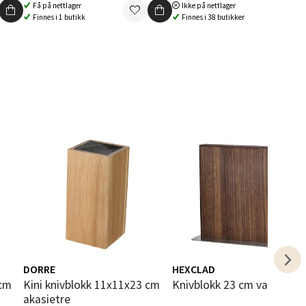
Få på nettlager
Ikke på nettlager
Finnes i 1 butikk
Finnes i 38 butikker
elg
elg
DORRE
HEXCLAD
elg
Kini knivblokk 11x11x23 cm
Knivblokk 23 cm valnøtt
akasietre