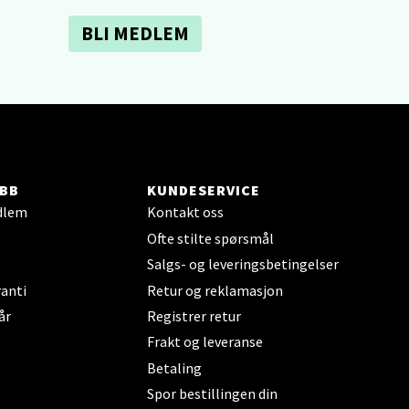
BLI MEDLEM
elg
BB
KUNDESERVICE
elg
dlem
Kontakt oss
Ofte stilte spørsmål
Salgs- og leveringsbetingelser
anti
Retur og reklamasjon
år
Registrer retur
Frakt og leveranse
Betaling
elg
Spor bestillingen din