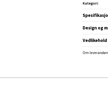
 dag 10-20
Kategori:
V
tikk
Spesifikasj
Design og m
al - Alti Mandal
Vedlikehold
yveien 55, 4517 Mandal
 dag 10-20
V
Om leverandør
tikk
 Rana - Thon Senter Mo i Rana
f Nansensgate 22, 8622 Mo i Rana
 dag 09-19
V
tikk