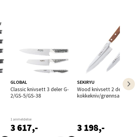
elg
GLOBAL
SEKIRYU
Classic knivsett 3 deler G-
Wood knivsett 2 deler
elg
2/GS-5/GS-38
kokkekniv/grønnsakskniv
1 anmeldelse
3 617,-
3 198,-