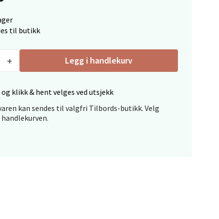
ager
es til butikk
Legg i handlekurv
elg
 og klikk & hent velges ved utsjekk
aren kan sendes til valgfri Tilbords-butikk. Velg
i handlekurven.
elg