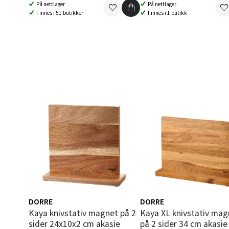
På nettlager
På nettlager
Åpent i
Finnes i 51 butikker
Finnes i 1 butikk
0 i bu
Berg
Folke B
Åpent i
0 i bu
Oppd
Aunase
Åpent i
DORRE
DORRE
0 i bu
Kaya knivstativ magnet på 2
Kaya XL knivstativ magnet
sider 24x10x2 cm akasie
på 2 sider 34 cm akasie