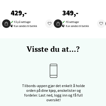
nger - Thon Senter Orkanger
429,-
349,-
enter Orkanger, Orkdalsveien 113, 7300 Orkanger
Få på nettlager
På nettlager
 dag 09-20
Kan sendes til butikk
Kan sendes til butikk
V
tikk
Visste du at...?
vika - Thon Senter Sandvika
orbsgate 7, 1338 Sandvika
 dag 10-21
V
tikk
Tilbords-appen gjør det enkelt å holde
orden på dine kjøp, ønskelister og
fordeler. Last ned, logg inn og få full
en - Thon Senter Sartor
oversikt!