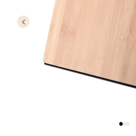
Kris
Lillem
Åpent i
0 i bu
Oslo
Erich 
Åpent i
0 i bu
Bryn