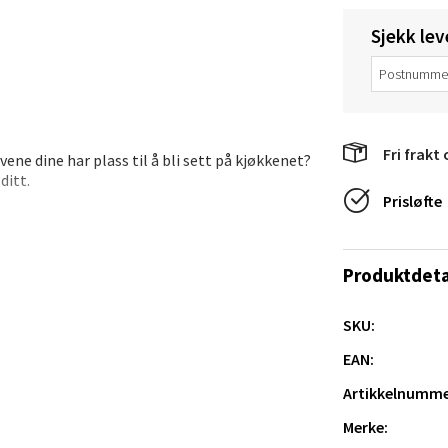
Sjekk lev
veien 2, 4340 Bryne
 dag 10-20
V
tikk
Fri frakt 
ne dine har plass til å bli sett på kjøkkenet?
anger og Sandnes - Thon Senter
ditt.
Prisløfte
a
rossen nr 9, 4042 Stavanger
Produktdeta
 dag 10-20
tikk
SKU:
EAN:
nger - Magneten
Artikkelnumme
Merke:
ra 14, 7606 Levanger