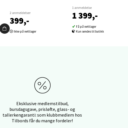
1 anmeldelse
1 399,-
2 anmeldelser
399,-
Få på nettlager
Ikke på nettlager
Kan sendes til butikk
elg
elg
Eksklusive medlemstilbud,
bursdagsgave, prisløfte, glass- og
tallerkengaranti: som klubbmedlem hos
Tilbords får du mange fordeler!