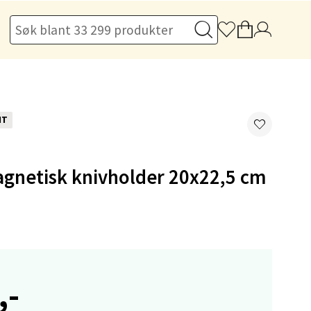
elg
NT
gnetisk knivholder 20x22,5 cm
elg
,-
elg