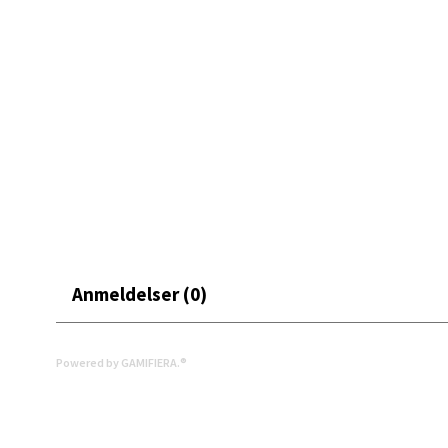
Åpent i
0 i bu
Mand
Skarvø
Åpent i
0 i bu
Anmeldelser (0)
Mo i
Fridtjo
Powered by GAMIFIERA.®
Åpent i
0 i bu