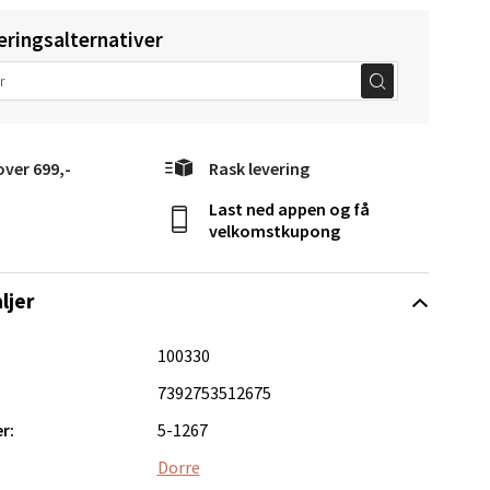
eringsalternativer
elg
over 699,-
Rask levering
Last ned appen og få
velkomstkupong
ljer
Vel
g
100330
7392753512675
r:
5-1267
Dorre