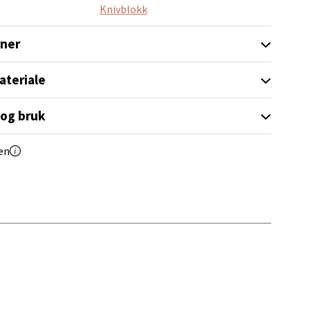
Knivblokk
elg
oner
ateriale
 og bruk
elg
en
elg