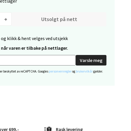
elg
nettlager
Utsolgt på nett
 og klikk & hent velges ved utsjekk
når varen er tilbake på nettlager.
elg
Varsle meg
 er beskyttet av reCAPTCHA. Googles
personvernregler
og
brukervilkår
gjelder.
elg
over 699,-
Rask levering