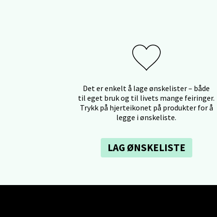
Oppd
Aunase
Åpent i
0 i bu
Det er enkelt å lage ønskelister – både
til eget bruk og til livets mange feiringer.
Trykk på hjerteikonet på produkter for å
Orka
legge i ønskeliste.
Thon S
LAG ØNSKELISTE
Åpent i
0 i bu
Sand