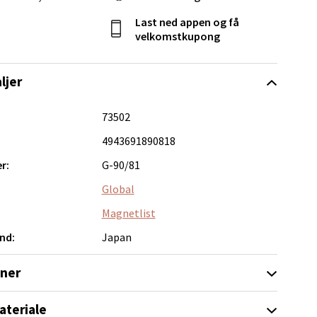
Last ned appen og få
velkomstkupong
elg
ljer
73502
4943691890818
r:
G-90/81
Global
elg
Magnetlist
nd:
Japan
oner
ateriale