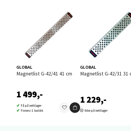
Torget
Åpent i
0 i bu
Narv
Bolags
Åpent i
GLOBAL
GLOBAL
0 i bu
Magnetlist G-42/41 41 cm
Magnetlist G-42/31 31
1 499,-
Berg
1 229,-
Få på nettlager
Folke B
Finnes i 1 butikk
Ikke på nettlager
Åpent i
0 i bu