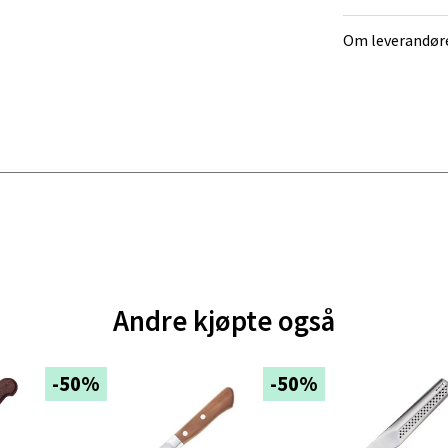
rossen nr 9, 4042 Stavanger
 dag 10-20
Om leverandør
tikk
nger - Magneten
ra 14, 7606 Levanger
 dag 10-20
V
tikk
Andre kjøpte også
al - Alti Mandal
yveien 55, 4517 Mandal
-50%
-50%
 dag 10-20
V
tikk