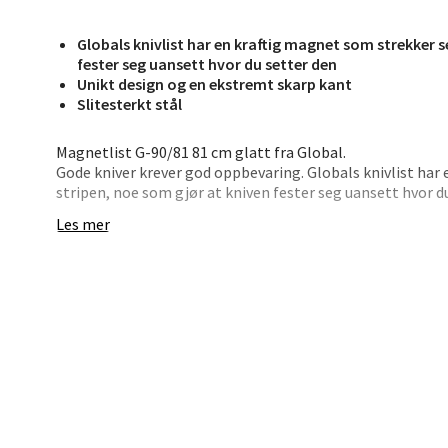
Oslo
Globals knivlist har en kraftig magnet som strekker s
Erich 
fester seg uansett hvor du setter den
Åpent i
Unikt design og en ekstremt skarp kant
Slitesterkt stål
0 i bu
Magnetlist G-90/81 81 cm glatt fra Global.
Gode kniver krever god oppbevaring. Globals knivlist har
Bryn
stripen, noe som gjør at kniven fester seg uansett hvor du 
lengder, fra 31 til 81 cm.
Les mer
Jupiter
Åpent i
0 i bu
Stav
Madl