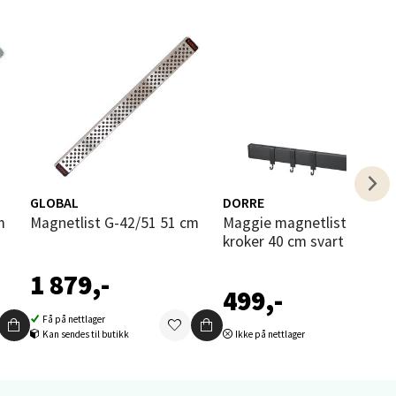
elg
GLOBAL
DORRE
elg
Magnetlist G-42/51 51 cm
Maggie magnetlist med 3
kroker 40 cm svart
1 879,-
499,-
Få på nettlager
Kan sendes til butikk
Ikke på nettlager
elg