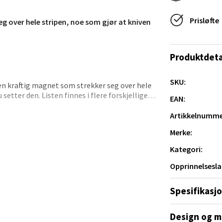
 - Linderud
Prisløfte
eg over hele stripen, noe som gjør at kniven
Mogensøns vei 38, 0594 Oslo
 dag 10-21
V
Produktdeta
tikk
SKU:
 en kraftig magnet som strekker seg over hele
e/Jæren - M44
setter den. Listen finnes i flere forskjellige
EAN:
Artikkelnumme
veien 2, 4340 Bryne
 dag 10-20
Merke:
V
tikk
Kategori:
Opprinnelsesla
anger og Sandnes - Thon Senter
Spesifikasj
a
Design og m