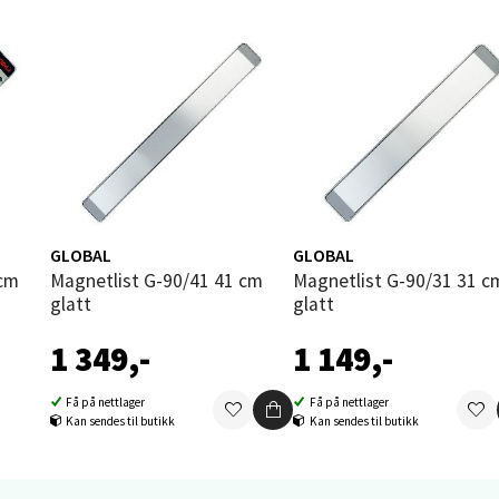
 1, 6413 Molde
 dag 10-20
V
tikk
ik - Thon Senter Malmporten
gata 1, 8514 Narvik
 dag 10-20
GLOBAL
GLOBAL
V
tikk
 cm
Magnetlist G-90/41 41 cm
Magnetlist G-90/31 31 cm
glatt
glatt
1 349,-
1 149,-
en - Oasen Senter
Få på nettlager
Få på nettlager
ernadottes vei 52, 5147 Fyllingsdalen
Kan sendes til butikk
Kan sendes til butikk
 dag 10-21
V
tikk