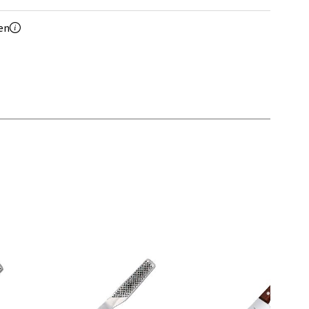
Vel
en
g
elg
elg