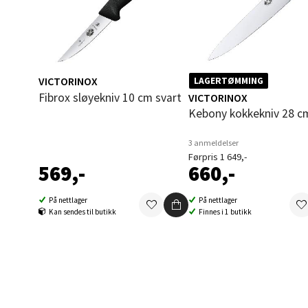
Mo i
Fridtjo
VICTORINOX
LAGERTØMMING
Åpent i
Fibrox sløyekniv 10 cm svart
VICTORINOX
0 i bu
Kebony kokkekniv 28 c
3 anmeldelser
Førpris 1 649,-
Åles
569,-
660,-
Langel
På nettlager
På nettlager
Åpent i
Kan sendes til butikk
Finnes i 1 butikk
0 i bu
Mold