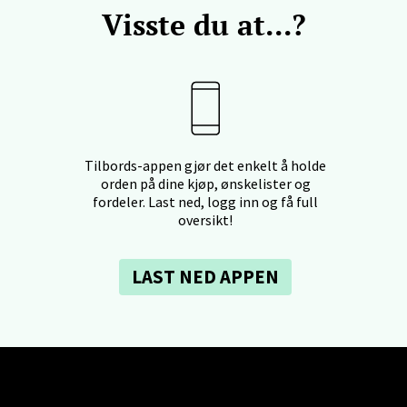
Visste du at...?
al - Aunasenteret
nteret, Sunndalsvegen 3, 7340 Oppdal
 dag 10-19
V
tikk
Tilbords-appen gjør det enkelt å holde
orden på dine kjøp, ønskelister og
fordeler. Last ned, logg inn og få full
nger - Thon Senter Orkanger
oversikt!
enter Orkanger, Orkdalsveien 113, 7300 Orkanger
LAST NED APPEN
 dag 09-20
V
tikk
vika - Thon Senter Sandvika