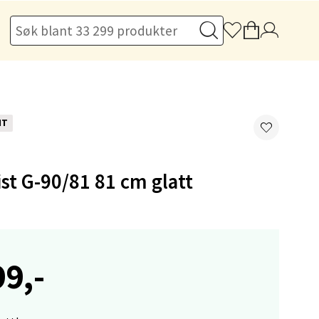
elg
NT
st G-90/81 81 cm glatt
elg
99,-