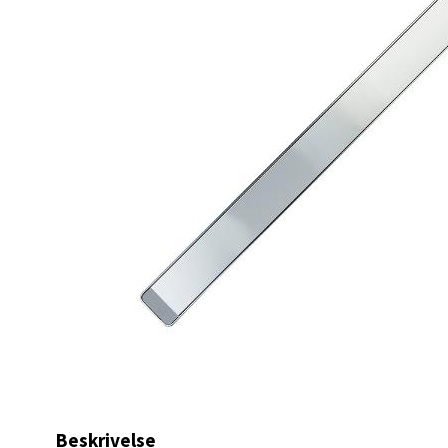
0 i bu
Berg
Lagune
Åpent i
0 i bu
Kris
Lillem
Åpent i
0 i bu
Beskrivelse