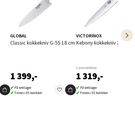
GLOBAL
VICTORINOX
i
elg
Classic kokkekniv G-55 18 cm
Kebony kokkekniv 22 cm
1 anmeldelse
1 399,-
1 319,-
På nettlager
På nettlager
Finnes i 45 butikker
Finnes i 55 butikker
elg