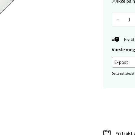
V
Ikke på 
tikk
en - Thon Senter Lagunen
Frakt
veien 1, 5239 Bergen
Varsle meg 
 dag 10-21
V
tikk
Dette nettstedet
tiansand - Markens
arkens markensgate 25B, 4611 Kristiansand
 dag 09-18
V
tikk
Fri frakt 