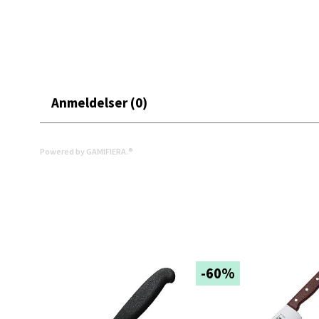
Madlak
Åpent i
0 i bu
Leva
Anmeldelser (0)
Moafjæ
Åpent i
Powered by GAMIFIERA.®
0 i bu
Mand
Skarvø
-60%
Åpent i
0 i bu