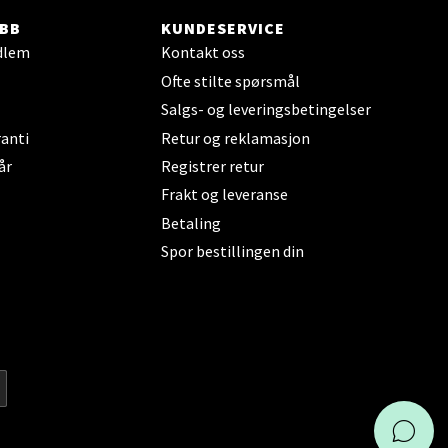
BB
KUNDESERVICE
dlem
Kontakt oss
elg
Ofte stilte spørsmål
Salgs- og leveringsbetingelser
anti
Retur og reklamasjon
år
Registrer retur
Frakt og leveranse
Betaling
elg
Spor bestillingen din
KAI
elg