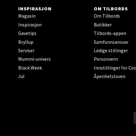
Brodtk
INSPIRASJON
OM TILBORDS
Åpent i
Magasin
Om Tilbords
0 i bu
Inspirasjon
Butikker
Gavetips
Tilbords-appen
Bryllup
Samfunnsansvar
Berg
Serviser
Ledige stillinger
Mummi-univers
Personvern
Sartor
Black Week
Innstillinger for Co
Åpent i
Jul
Åpenhetsloven
0 i bu
Tron
Falken
Åpent i
0 i bu