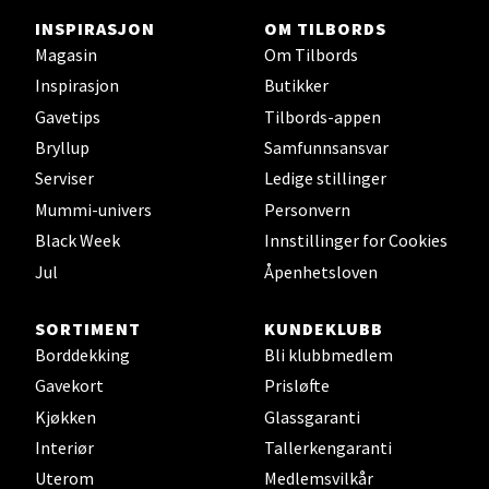
INSPIRASJON
OM TILBORDS
Magasin
Om Tilbords
Inspirasjon
Butikker
Stavanger og Sandnes -
Gavetips
Tilbords-appen
Herbarium
Bryllup
Samfunnsansvar
Serviser
Ledige stillinger
Lars Hertervigs gate 6, 4005 Stavanger
Åpent i dag 10-20
Mummi-univers
Personvern
Black Week
Innstillinger for Cookies
Jul
Åpenhetsloven
Velg
SORTIMENT
KUNDEKLUBB
Borddekking
Bli klubbmedlem
Gavekort
Prisløfte
Bergen - Horisont
Kjøkken
Glassgaranti
Myrdalsvegen 2, 5130 Nyborg
Interiør
Tallerkengaranti
Åpent i dag 10-21
Uterom
Medlemsvilkår