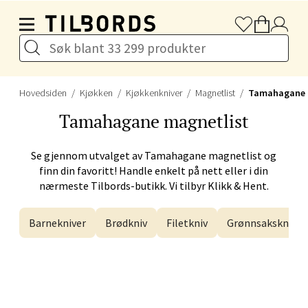
Hopp til hovedinnholdet
Førde - Alti Førde
Naustdalsveien 4, 6800 Førde
Åpent i dag 10-20
Hovedsiden
Kjøkken
Kjøkkenkniver
Magnetlist
Tamahagane
Velg
Tamahagane
magnetlist
Se gjennom utvalget av
Tamahagane
magnetlist og
finn din favoritt! Handle enkelt på nett eller i din
Bergen - Galleriet
nærmeste Tilbords-butikk. Vi tilbyr Klikk & Hent.
Torgalmenningen 8, 5014 Bergen
Barnekniver
Brødkniv
Filetkniv
Grønnsakskniv
Åpent i dag 09-21
Velg