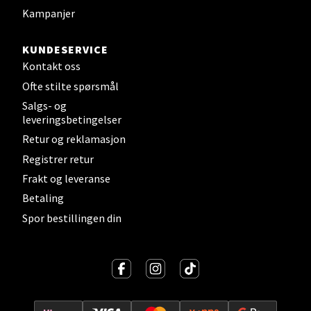
Kampanjer
Velg
KUNDESERVICE
Kontakt oss
Ofte stilte spørsmål
Salgs- og
Sandefjord - Hvaltorvet
leveringsbetingelser
Retur og reklamasjon
Torget 7, 3210 Sandefjord
Åpent i dag 10-20
Registrer retur
Frakt og leveranse
Betaling
Velg
Spor bestillingen din
Tromsø - Jekta Storsenter
Karlsøyveien 12, 9015 Tromsø