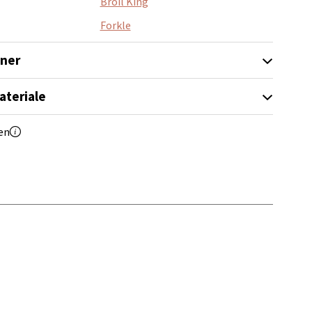
Broil King
Forkle
elg
oner
ateriale
en
elg
elg