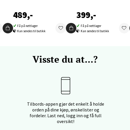
489,-
399,-
nger - Thon Senter Orkanger
Få på nettlager
Få på nettlager
Kan sendes til butikk
Kan sendes til butikk
enter Orkanger, Orkdalsveien 113, 7300 Orkanger
 dag 09-18
V
tikk
Visste du at...?
vika - Thon Senter Sandvika
orbsgate 7, 1338 Sandvika
 dag 09-19
V
tikk
Tilbords-appen gjør det enkelt å holde
orden på dine kjøp, ønskelister og
fordeler. Last ned, logg inn og få full
oversikt!
en - Thon Senter Sartor