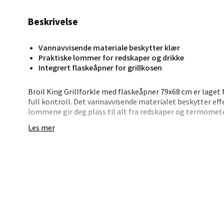
Bryn
Beskrivelse
Jupiter
Åpent i
Vannavvisende materiale beskytter klær
Praktiske lommer for redskaper og drikke
0 i bu
Integrert flaskeåpner for grillkosen
Broil King Grillforkle med flaskeåpner 79x68 cm er laget f
Stav
full kontroll. Det vannavvisende materialet beskytter eff
lommene gir deg plass til alt fra redskaper og termometer
Madl
Les mer
Forkleet har justerbare stropper og en komfortabel passf
Madlak
når du trenger en pause med noe kaldt. Et pålitelig og pra
fokusere på maten.
Åpent i
0 i bu
• Vannavvisende stoff – samme kvalitet som grilltrekket
• Lommer til redskaper, termometer og drikke
• Justerbart nakkebånd og ryggstropp for perfekt passf
• Flaskeåpner i metall – fastmontert og klar
Leva
• 79 x 68 cm – romslig og beskyttende
• Kan vaskes i maskin – enkelt vedlikehold