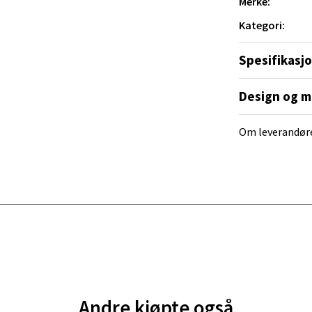
Merke:
ra 14, 7606 Levanger
Kategori:
 dag 10-18
V
tikk
Spesifikasj
Design og m
al - Alti Mandal
Om leverandør
yveien 55, 4517 Mandal
 dag 10-18
V
tikk
 Rana - Thon Senter Mo i Rana
f Nansensgate 22, 8622 Mo i Rana
 dag 10-18
V
Andre kjøpte også
tikk