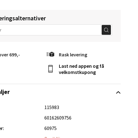
eringsalternativer
elg
over 699,-
Rask levering
Last ned appen og få
velkomstkupong
ljer
Vel
g
115983
60162609756
r:
60975