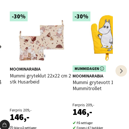
-30%
-30%
elg
MOOMINARABIA
Dette produktet er inkludert i vår
MUMMIDAGEN
kampanje. Benytt deg av rabatten i
Mummi gryteklut 22x22 cm 2
MOOMINARABIA
dag!
stk Husarbeid
å
Mummi grytevott 14x28 cm
Mummitrollet
elg
Førpris 209,-
146,-
Førpris 209,-
146,-
På nettlager
Ikke på nettlager
Finnes i 47 butikker