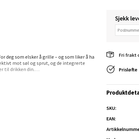
e/Jæren - M44
Sjekk lev
veien 2, 4340 Bryne
 dag 10-18
V
tikk
Fri frakt 
or deg som elsker å grille – og som liker å ha
anger og Sandnes - Thon Senter
ektivt mot søl og sprut, og de integrerte
 til drikken din.
Prisløfte
a
orm, og flaskeåpneren i metall er alltid klar
rossen nr 9, 4042 Stavanger
ktisk forkle som gir deg friheten til å
Produktdeta
 dag 10-19
tikk
SKU:
EAN:
orm
nger - Magneten
Artikkelnumme