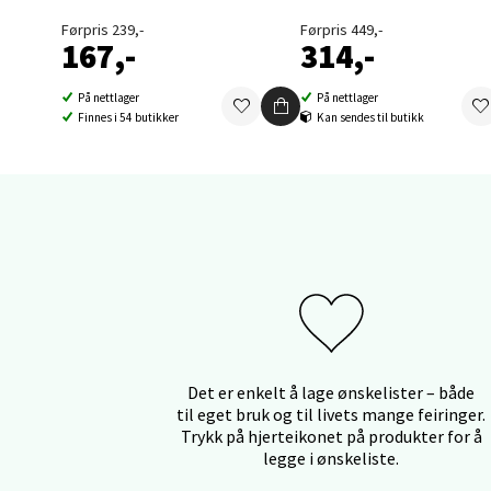
Førpris 239,-
Førpris 449,-
167,-
314,-
Orka
På nettlager
På nettlager
Finnes i 54 butikker
Kan sendes til butikk
Thon S
Åpent i
0 i bu
Sand
Brodtk
Åpent i
0 i bu
Det er enkelt å lage ønskelister – både
til eget bruk og til livets mange feiringer.
Trykk på hjerteikonet på produkter for å
legge i ønskeliste.
Berg