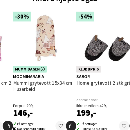
-30%
-54%
und - Thon Senter Moa
andsvegen 25, 6010 Ålesund
 dag 10-18
V
tikk
Dette produktet er inkludert i vår
MUMMIDAGEN
KLUBBPRIS
e - Moldetorget
n i
kampanje. Benytt deg av rabatten i
MOOMINARABIA
SABOR
dag!
Mummi grytevott 15x34 cm
Home grytevott 2 stk gr
 1, 6413 Molde
Husarbeid
 dag 10-18
V
2 anmeldelser
tikk
Førpris 209,-
Ikke medlem 429,-
146,-
199,-
ik - Thon Senter Malmporten
På nettlager
På nettlager
Kan sendes til butikk
Finnes i 53 butikker