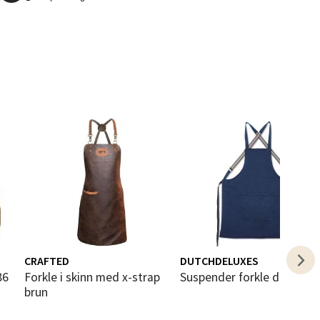
elg
elg
CRAFTED
DUTCHDELUXES
Forkle i skinn med x-strap
Suspender forkle dark blu
brun
elg