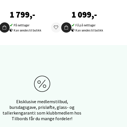
1 799,-
1 099,-
På nettlager
Få på nettlager
Kan sendes til butikk
Kan sendes til butikk
elg
elg
Eksklusive medlemstilbud,
bursdagsgave, prisløfte, glass- og
tallerkengaranti: som klubbmedlem hos
Tilbords får du mange fordeler!