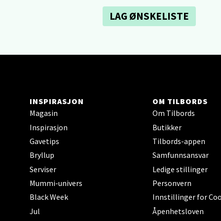
LAG ØNSKELISTE
Sartor
Åpent i
0 i bu
Tron
INSPIRASJON
OM TILBORDS
Falken
Magasin
Om Tilbords
Åpent i
Inspirasjon
Butikker
0 i bu
Gavetips
Tilbords-appen
Bryllup
Samfunnsansvar
Serviser
Ledige stillinger
Ski 
Mummi-univers
Personvern
Ski Sto
Black Week
Innstillinger for Co
Åpent i
Jul
Åpenhetsloven