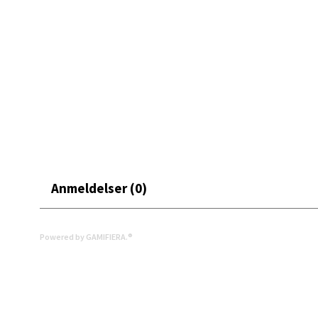
Moafjæ
Et forkle som gjør grilling enda mer behagelig.
Åpent i
0 i bu
Mand
Skarvø
Åpent i
0 i bu
Anmeldelser (0)
Mo i
Powered by GAMIFIERA.®
Fridtjo
Åpent i
0 i bu