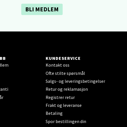
BLI MEDLEM
elg
BB
KUNDESERVICE
dlem
Kontakt oss
elg
Ofte stilte spørsmål
Salgs- og leveringsbetingelser
anti
Retur og reklamasjon
år
Registrer retur
Frakt og leveranse
Betaling
Spor bestillingen din
elg