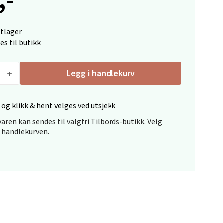
elg
ttlager
es til butikk
Legg i handlekurv
elg
 og klikk & hent velges ved utsjekk
aren kan sendes til valgfri Tilbords-butikk. Velg
i handlekurven.
elg