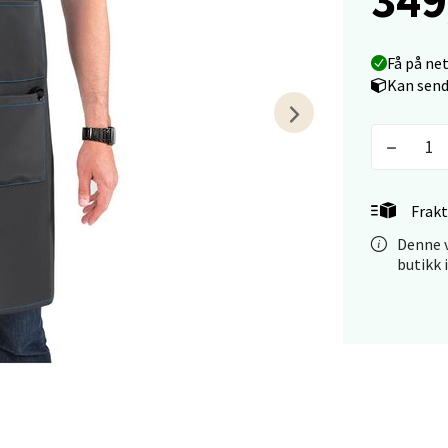
V
tikk
Få på ne
Kan send
tiansand - Markens
arkens markensgate 25B, 4611 Kristiansand
 dag 10-17
V
Frakt
tikk
Denne v
butikk 
 - Linderud
Mogensøns vei 38, 0594 Oslo
 dag 10-19
V
tikk