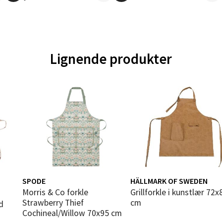
gata 1, 8514 Narvik
 dag 10-18
V
tikk
Lignende produkter
en - Oasen Senter
ernadottes vei 52, 5147 Fyllingsdalen
 dag 10-18
V
tikk
al - Aunasenteret
SPODE
HÄLLMARK OF SWEDEN
n i
nteret, Sunndalsvegen 3, 7340 Oppdal
Morris & Co forkle
Grillforkle i kunstlær 72x86
Strawberry Thief
cm
 dag 10-18
d
V
Cochineal/Willow 70x95 cm
tikk