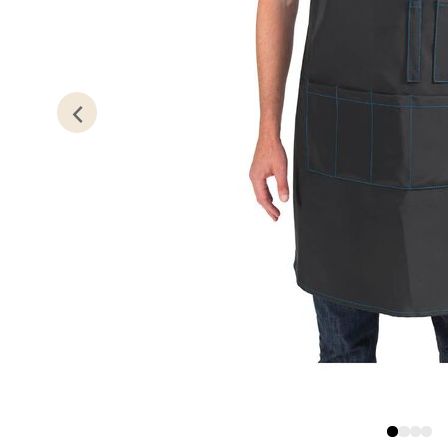
0 i bu
Kris
Lillem
Åpent i
0 i bu
Oslo
Erich 
Åpent i
0 i bu