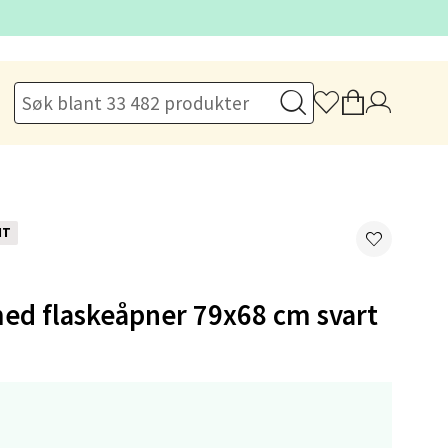
elg
NT
elg
ed flaskeåpner 79x68 cm svart
,-