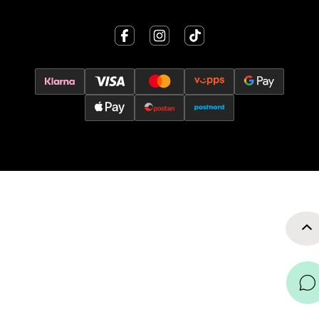
0 i butikk
Velg
Oslo - Thon Senter Storo
Vitaminveien 7 - 9, 0485 Oslo
Åpent i dag 10-19
0 i butikk
Velg
Lillehammer - Strandtorget