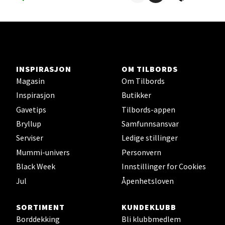
Ski - Thon Senter Ski
Ski Storsenter, Jernbanesvingen 6, 1400 Ski
Åpent i dag 10-19
INSPIRASJON
OM TILBORDS
Magasin
Om Tilbords
0 i butikk
Inspirasjon
Butikker
Gavetips
Tilbords-appen
Velg
Bryllup
Samfunnsansvar
Serviser
Ledige stillinger
Mummi-univers
Personvern
Sortland - Sortland Storsenter
Black Week
Innstillinger for Cookies
Jul
Åpenhetsloven
Strangata 26, 8400 Sortland
Åpent i dag 10-16
SORTIMENT
KUNDEKLUBB
0 i butikk
Borddekking
Bli klubbmedlem