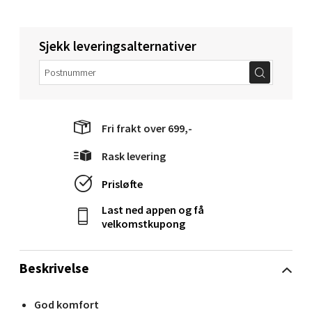
Langelandsvegen 25, 6010 Ålesund
Åpent i dag 10-18
Sjekk leveringsalternativer
0 i butikk
Velg
Fri frakt over 699,-
Rask levering
Molde - Moldetorget
Prisløfte
Torget 1, 6413 Molde
Last ned appen og få
Åpent i dag 10-18
velkomstkupong
0 i butikk
Beskrivelse
Velg
God komfort