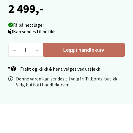
2 499,-
0 i butikk
Velg
Få på nettlager
Kan sendes til butikk
Legg i handlekurv
Mo i Rana - Thon Senter Mo i Rana
Fridtjof Nansensgate 22, 8622 Mo i Rana
Frakt og klikk & hent velges ved utsjekk
Åpent i dag 10-18
Denne varen kan sendes til valgfri Tilbords-butikk.
0 i butikk
Velg butikk i handlekurven.
Velg
Ålesund - Thon Senter Moa