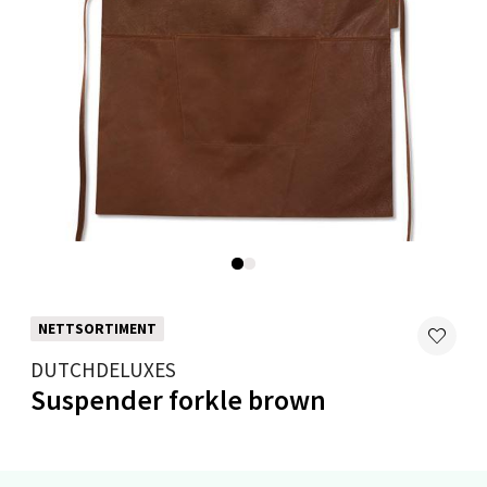
Velg
Levanger - Magneten
Moafjæra 14, 7606 Levanger
Åpent i dag 10-18
0 i butikk
Velg
NETTSORTIMENT
DUTCHDELUXES
Suspender forkle brown
Mandal - Alti Mandal
Skarvøyveien 55, 4517 Mandal
Åpent i dag 10-18