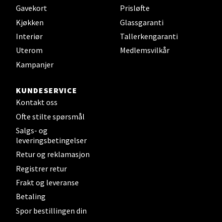
Gavekort
Prisløfte
Velg
Kjøkken
Glassgaranti
Interiør
Tallerkengaranti
Uterom
Medlemsvilkår
Steinkjer - Thon Senter Steinkjer
Kampanjer
Sjøfartsgata 2, 7714 Steinkjer
KUNDESERVICE
Åpent i dag 10-18
Kontakt oss
0 i butikk
Ofte stilte spørsmål
Salgs- og
Velg
leveringsbetingelser
Retur og reklamasjon
Registrer retur
Frakt og leveranse
Leirvik - Stord
Betaling
Spor bestillingen din
Torgbakken 2, 5401 Stord
Åpent i dag 10-15