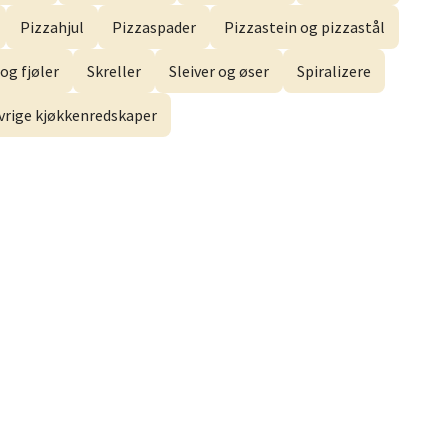
Pizzahjul
Pizzaspader
Pizzastein og pizzastål
og fjøler
Skreller
Sleiver og øser
Spiralizere
vrige kjøkkenredskaper
elg
elg