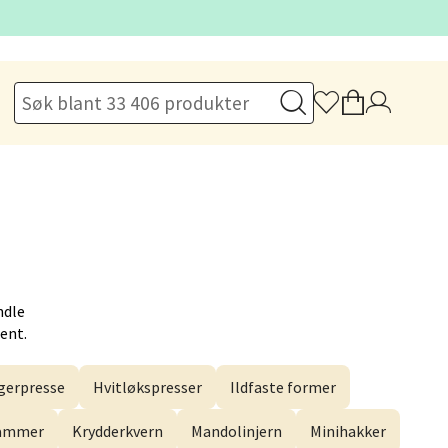
elg
elg
ndle
Hent.
erpresse
Hvitløkspresser
Ildfaste former
elg
hammer
Krydderkvern
Mandolinjern
Minihakker