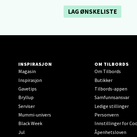
Hars
LAG ØNSKELISTE
Skillev
Åpent i
Karm
INSPIRASJON
OM TILBORDS
Austbø
Magasin
Om Tilbords
Åpnings
Inspirasjon
Butikker
Gavetips
Tilbords-appen
Bryllup
Samfunnsansvar
Stav
Serviser
Ledige stillinger
Mummi-univers
Personvern
Gartne
Black Week
Innstillinger for Co
Åpent i
Jul
Åpenhetsloven