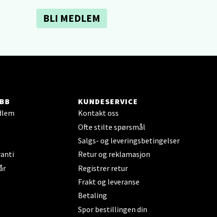
BLI MEDLEM
elg
BB
KUNDESERVICE
dlem
Kontakt oss
elg
Ofte stilte spørsmål
Salgs- og leveringsbetingelser
anti
Retur og reklamasjon
år
Registrer retur
Frakt og leveranse
Betaling
elg
Spor bestillingen din