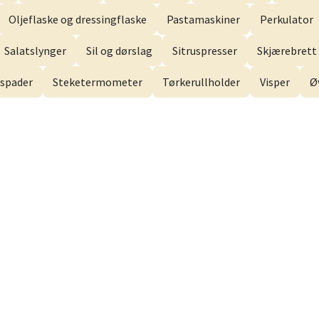
Oljeflaske og dressingflaske
Pastamaskiner
Perkulator
men - Gulskogen
Salatslynger
Sil og dørslag
Sitruspresser
Skjærebrett 
spader
Steketermometer
Tørkerullholder
Visper
Ø
gen Senter, 3048 Drammen
 dag 10-21
V
anger og Sandnes - Herbarium
rtervigs gate 6, 4005 Stavanger
 dag 10-20
V
en - Horisont