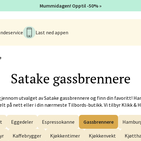
 - Alti Førde
Mummidagen! Opptil -50% »
alsveien 4, 6800 Førde
 dag 10-20
V
ndeservice
Last ned appen
n - Galleriet
e
menningen 8, 5014 Bergen
Satake
gassbrennere
 dag 09-21
V
gjennom utvalget av
Satake
gassbrennere og finn din favoritt! Ha
lt på nett eller i din nærmeste Tilbords-butikk. Vi tilbyr Klikk & 
k - CC Gjøvik
t
Eggedeler
Espressokanne
Gassbrennere
Hamburg
nesvingen 6, 2821 Gjøvik
 dag 10-21
V
yr
Kaffebrygger
Kjøkkentimer
Kjøkkenvekt
Kjøtt