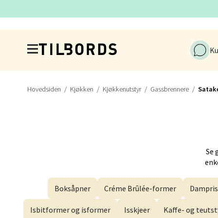
Førde
Naustd
Hopp til hovedinnholdet
Åpent i
Ku
Berge
Hovedsiden
Kjøkken
Kjøkkenutstyr
Gassbrennere
Satak
Torgal
Åpent i
Se 
enke
Gjøvi
Boksåpner
Créme Brûlée-former
Dampris
Jernba
Åpent i
Isbitformer og isformer
Isskjeer
Kaffe- og teutst