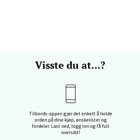
svegen 2, 5130 Nyborg
 dag 10-21
V
efjord - Hvaltorvet
7, 3210 Sandefjord
 dag 10-20
V
Visste du at...?
sø - Jekta Storsenter
yveien 12, 9015 Tromsø
 dag 10-21
V
Tilbords-appen gjør det enkelt å holde
orden på dine kjøp, ønskelister og
fordeler. Last ned, logg inn og få full
oversikt!