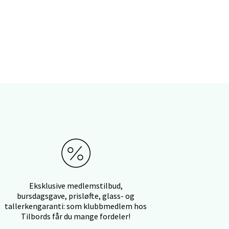
elg
elg
elg
Eksklusive medlemstilbud,
bursdagsgave, prisløfte, glass- og
tallerkengaranti: som klubbmedlem hos
Tilbords får du mange fordeler!