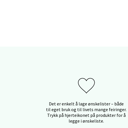
Myrdal
Åpent i
Sand
Torget 
Åpent i
Trom
Karlsø
Åpent i
Det er enkelt å lage ønskelister – både
til eget bruk og til livets mange feiringer.
Trykk på hjerteikonet på produkter for å
legge i ønskeliste.