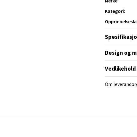
Merke:
det (27.10.2004) om materialer og
Kategori:
al - Alti Mandal
smidler.
Opprinnelsesla
yveien 55, 4517 Mandal
ner de tekniske og sanitære standardene som
 dag 10-18
Spesifikasj
V
tikk
aragraf 3 i artikkel 11 i kongelig resolusjon
Design og m
 Rana - Thon Senter Mo i Rana
Vedlikehold
f Nansensgate 22, 8622 Mo i Rana
Om leverandør
 dag 10-18
V
tikk
und - Thon Senter Moa
andsvegen 25, 6010 Ålesund