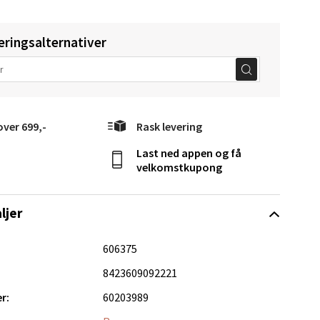
eringsalternativer
over 699,-
Rask levering
Vel
g
Last ned appen og få
velkomstkupong
ljer
606375
8423609092221
elg
r:
60203989