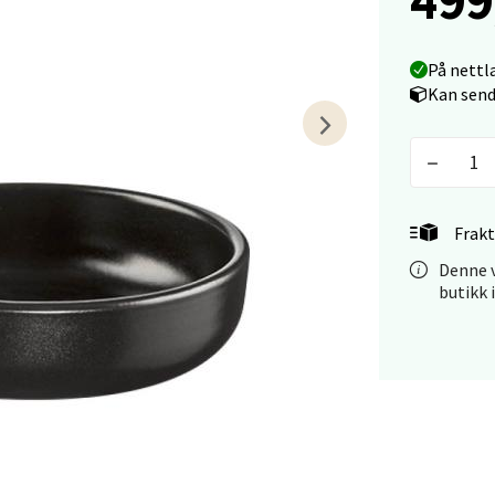
arkens markensgate 25B, 4611 Kristiansand
På nettl
 dag 10-17
V
Kan send
tikk
 - Linderud
Frakt
Mogensøns vei 38, 0594 Oslo
Denne v
 dag 10-19
V
butikk 
tikk
e/Jæren - M44
veien 2, 4340 Bryne
 dag 10-18
V