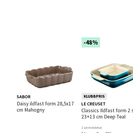
Åpent i
0 i bu
Mold
-48%
Torget
Åpent i
0 i bu
Narv
SABOR
KLUBBPRIS
Daisy ildfast form 28,5x17
LE CREUSET
Bolags
cm Mahogny
Classics Ildfast form 2 stk
Åpent i
23+13 cm Deep Teal
0 i bu
1 anmeldelse