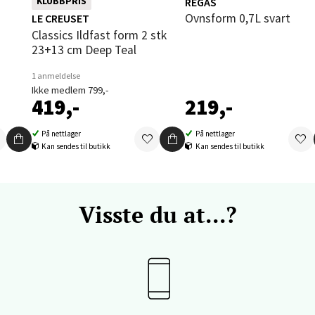
REGAS
KLUBBPRIS
enter Orkanger, Orkdalsveien 113, 7300 Orkanger
Ovnsform 0,7L svart
LE CREUSET
 dag 09-18
V
Classics Ildfast form 2 stk
tikk
23+13 cm Deep Teal
1 anmeldelse
Ikke medlem 799,-
vika - Thon Senter Sandvika
419,-
219,-
orbsgate 7, 1338 Sandvika
På nettlager
På nettlager
Kan sendes til butikk
Kan sendes til butikk
 dag 09-19
V
tikk
Visste du at...?
en - Thon Senter Sartor
vegen 12, 5353 Straume
 dag 10-18
V
tikk