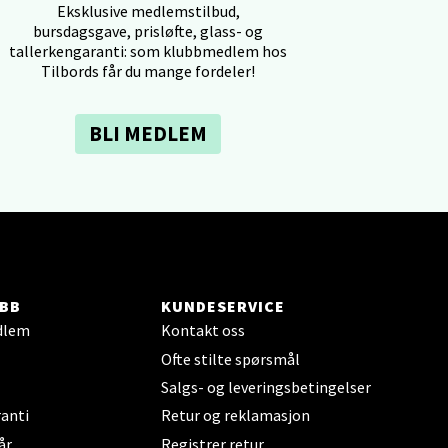
Eksklusive medlemstilbud,
bursdagsgave, prisløfte, glass- og
tallerkengaranti: som klubbmedlem hos
Tilbords får du mange fordeler!
BLI MEDLEM
elg
BB
KUNDESERVICE
elg
dlem
Kontakt oss
Ofte stilte spørsmål
Salgs- og leveringsbetingelser
anti
Retur og reklamasjon
år
Registrer retur