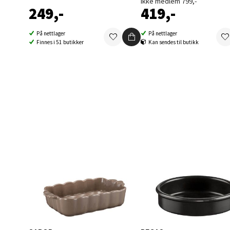
Ikke medlem 799,-
249,-
419,-
Berg
På nettlager
På nettlager
Finnes i 51 butikker
Kan sendes til butikk
Folke B
Åpent i
0 i bu
Oppd
Aunase
Åpent i
0 i bu
Orka