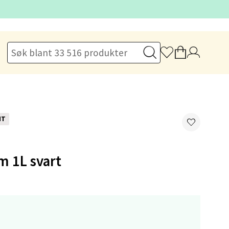
elg
NT
m 1L svart
elg
,-