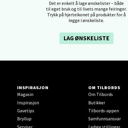
Det er enkelt å lage ønskelister – både
til eget bruk og til livets mange feiringer.
Trykk på hjerteikonet på produkter for å
Tron
legge i ønskeliste.
Falken
Åpent i
LAG ØNSKELISTE
0 i bu
Ski 
Ski Sto
INSPIRASJON
OM TILBORDS
Åpent i
Magasin
Om Tilbords
0 i bu
Inspirasjon
Butikker
Gavetips
Tilbords-appen
Bryllup
Samfunnsansvar
Sort
Serviser
Ledige stillinger