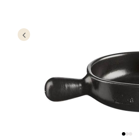
Lillem
Åpent i
0 i bu
Oslo
Erich 
Åpent i
0 i bu
Bryn
Jupiter
Åpent i