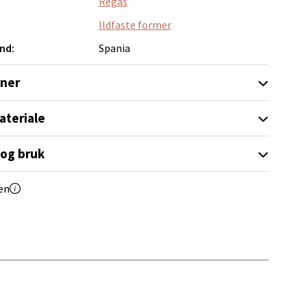
Regas
Ildfaste former
nd:
Spania
oner
elg
ateriale
 og bruk
en
elg