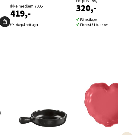
Førpris 799,-
320,-
Ikke medlem 799,-
419,-
På nettlager
Ikke på nettlager
Finnes i 54 butikker
elg
elg