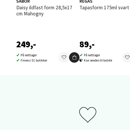
SABOR
REGAS
Thon S
Daisy ildfast form 28,5x17
Tapasform 175ml svart
Åpent i
cm Mahogny
0 i bu
Sand
249,-
89,-
Brodtk
På nettlager
På nettlager
Finnes i 51 butikker
Kan sendes til butikk
Åpent i
0 i bu
Berg
Sartor
Åpent i
0 i bu