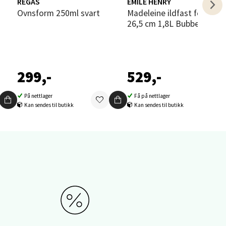
REGAS
EMILE HENRY
Ovnsform 250ml svart
Madeleine ildfast form hjerte
elg
26,5 cm 1,8L Bubbelgum
299,-
529,-
På nettlager
Få på nettlager
Kan sendes til butikk
Kan sendes til butikk
elg
elg