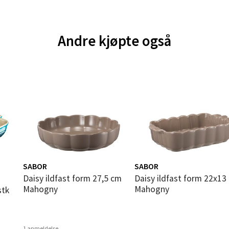
 dag 10-18
V
tikk
Andre kjøpte også
e - Moldetorget
 1, 6413 Molde
 dag 10-18
V
tikk
ik - Thon Senter Malmporten
SABOR
SABOR
Daisy ildfast form 27,5 cm
Daisy ildfast form 22x13 cm
gata 1, 8514 Narvik
Mahogny
Mahogny
 dag 10-18
V
tikk
1 anmeldelse