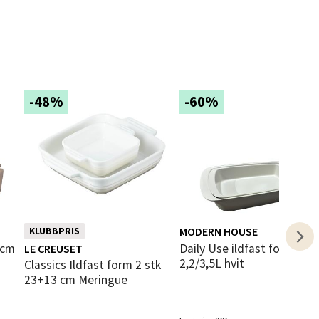
elg
-48%
-60%
elg
MODERN HOUSE
KLUBBPRIS
Daily Use ildfast form 2 stk
LE CREUSET
2,2/3,5L hvit
Classics Ildfast form 2 stk
23+13 cm Meringue
elg