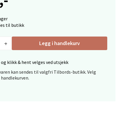
ager
elg
es til butikk
Legg i handlekurv
 og klikk & hent velges ved utsjekk
aren kan sendes til valgfri Tilbords-butikk. Velg
elg
i handlekurven.
elg