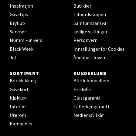
Inspirasjon
Butikker
Gavetips
Tilbords-appen
Harstad - Thon Senter
Bryllup
Samfunnsansvar
Kanebogen
Serviser
Ledige stillinger
Mummi-univers
Personvern
Skillevegen 5, 9411 Harstad
Åpent i dag 10-20
Black Week
Innstillinger for Cookies
Jul
Åpenhetsloven
Velg
SORTIMENT
KUNDEKLUBB
Borddekking
Bli klubbmedlem
Gavekort
Prisløfte
Kjøkken
Glassgaranti
Karmsund - Thon Senter Oasen
Interiør
Tallerkengaranti
Austbøvegen 16, 5542 Karmsund
Uterom
Medlemsvilkår
Åpningstider ikke tilgjengelig
Kampanjer