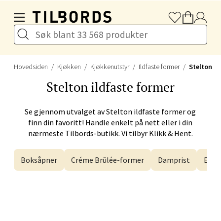
Hopp til hovedinnholdet
Velg
Hovedsiden
Kjøkken
Kjøkkenutstyr
Ildfaste former
Stelton
Drammen - Gulskogen
Stelton
ildfaste former
Gulskogen Senter, 3048 Drammen
Se gjennom utvalget av
Stelton
ildfaste former og
Åpent i dag 10-21
finn din favoritt! Handle enkelt på nett eller i din
nærmeste Tilbords-butikk. Vi tilbyr Klikk & Hent.
Velg
Boksåpner
Créme Brûlée-former
Damprist
Egge
Stavanger og Sandnes -
Herbarium