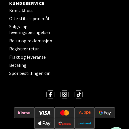
KUNDESERVICE
Velg
Kontakt oss
Ofte stilte spørsmål
Salgs- og
leveringsbetingelser
Stavanger og Sandnes - Kilden
Retur og reklamasjon
Senter
Registrer retur
Frakt og leveranse
Gartnerveien 16, 4016 Stavanger
Åpent i dag 10-20
Betaling
Spor bestillingen din
Velg
Stavanger og Sandnes - Kvadrat
Gamle Stokkavei 1, 4313 Sandnes