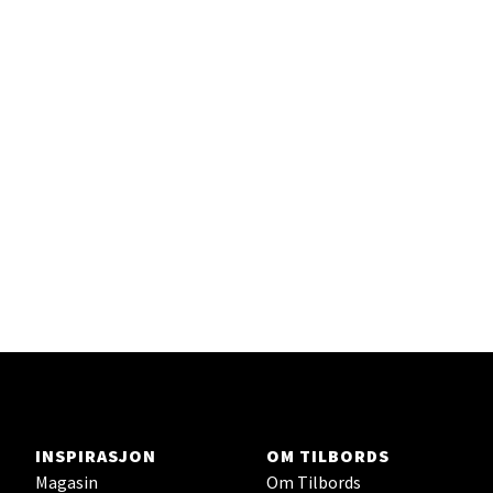
Sandefjord - Hvaltorvet
Torget 7, 3210 Sandefjord
Åpent i dag 10-20
Velg
Tromsø - Jekta Storsenter
Karlsøyveien 12, 9015 Tromsø
Åpent i dag 10-21
Velg
INSPIRASJON
OM TILBORDS
Magasin
Om Tilbords