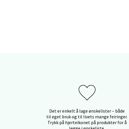
Sand
Torget 
Åpent i
Trom
Karlsø
Åpent i
Det er enkelt å lage ønskelister – både
til eget bruk og til livets mange feiringer.
Trykk på hjerteikonet på produkter for å
Hars
legge i ønskeliste.