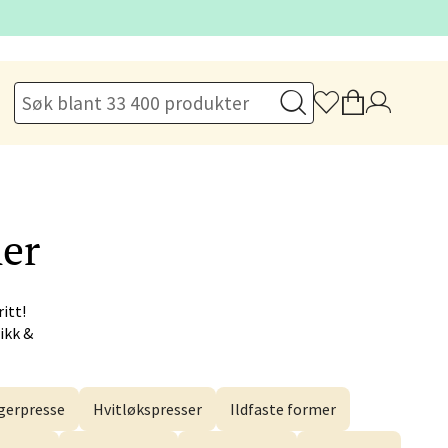
elg
elg
mer
itt!
ikk &
elg
erpresse
Hvitløkspresser
Ildfaste former