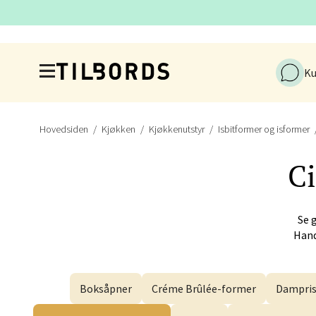
Naustd
Åpent i
Hopp til hovedinnholdet
Ku
Berge
Hovedsiden
Kjøkken
Kjøkkenutstyr
Isbitformer og isformer
Torgal
Åpent i
Ci
Se 
Gjøvi
Hand
Jernba
Åpent i
Boksåpner
Créme Brûlée-former
Dampris