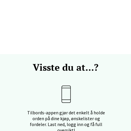
V
efjord - Hvaltorvet
7, 3210 Sandefjord
 dag 10-20
V
Visste du at...?
sø - Jekta Storsenter
yveien 12, 9015 Tromsø
 dag 10-21
V
Tilbords-appen gjør det enkelt å holde
orden på dine kjøp, ønskelister og
fordeler. Last ned, logg inn og få full
tad - Thon Senter Kanebogen
oversikt!