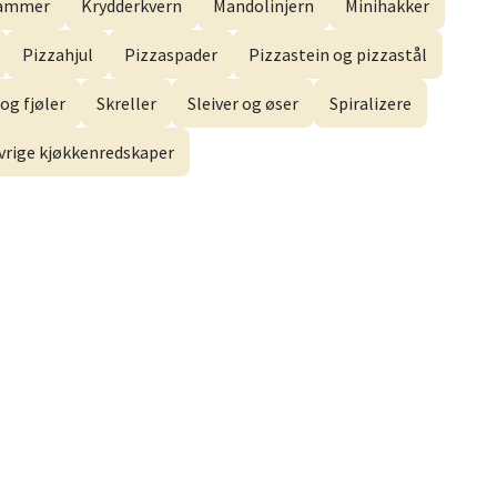
hammer
Krydderkvern
Mandolinjern
Minihakker
Pizzahjul
Pizzaspader
Pizzastein og pizzastål
og fjøler
Skreller
Sleiver og øser
Spiralizere
elg
vrige kjøkkenredskaper
elg