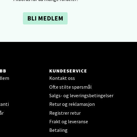
elg
BLI MEDLEM
elg
BB
KUNDESERVICE
dlem
Kontakt oss
Ofte stilte spørsmål
Salgs- og leveringsbetingelser
anti
Retur og reklamasjon
år
Registrer retur
elg
Frakt og leveranse
Betaling