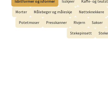
Isbitformer og isformer
Isskjeer
Kaffe- og teutst
Dram
Morter
Målebeger og måleskje
Nøtteknekkere
Gulsko
Potetmoser
Presskanner
Rivjern
Sakser
Åpent i
Stekepinsett
Steke
Stav
Lars He
Åpent i
Berg
Myrdal
Åpent i