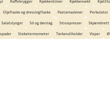
yr
Kaffebrygger
Kjøkkentimer
Kjøkkenvekt
Kjøtt
men - Gulskogen
Oljeflaske og dressingflaske
Pastamaskiner
Perkulator
gen Senter, 3048 Drammen
Salatslynger
Sil og dørslag
Sitruspresser
Skjærebrett 
 dag 10-21
V
spader
Steketermometer
Tørkerullholder
Visper
Ø
anger og Sandnes - Herbarium
rtervigs gate 6, 4005 Stavanger
 dag 10-20
V
en - Horisont
svegen 2, 5130 Nyborg
 dag 10-21