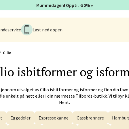
Mummidagen! Opptil -50% »
alsveien 4, 6800 Førde
 dag 10-20
V
ndeservice
Last ned appen
n - Galleriet
Cilio
menningen 8, 5014 Bergen
 dag 09-21
V
lio
isbitformer og isfor
gjennom utvalget av
Cilio
isbitformer og isformer og finn din favor
k - CC Gjøvik
le enkelt på nett eller i din nærmeste Tilbords-butikk. Vi tilbyr Kl
Hent.
nesvingen 6, 2821 Gjøvik
 dag 10-21
V
t
Eggedeler
Espressokanne
Gassbrennere
Hamburg