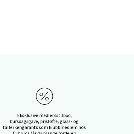
elg
elg
elg
Eksklusive medlemstilbud,
bursdagsgave, prisløfte, glass- og
tallerkengaranti: som klubbmedlem hos
Tilbords får du mange fordeler!