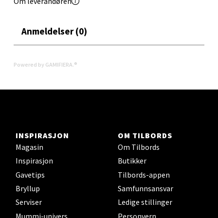
Om leverandøren
Anmeldelser (0)
Levanger - Magneten
Moafjæra 14, 7606 Levanger
Powered by GAMIFIERA.®
Åpent i dag 10-20
0 i butikk
Velg
INSPIRASJON
OM TILBORDS
Magasin
Om Tilbords
Inspirasjon
Butikker
Mandal - Alti Mandal
Gavetips
Tilbords-appen
Skarvøyveien 55, 4517 Mandal
Bryllup
Samfunnsansvar
Åpent i dag 10-20
Serviser
Ledige stillinger
0 i butikk
Mummi-univers
Personvern