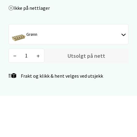
Ikke på nettlager
Bergen - Thon Senter Lagunen
Grønn
Laguneveien 1, 5239 Bergen
Åpent i dag 10-21
Utsolgt på nett
0 i butikk
Frakt og klikk & hent velges ved utsjekk
Velg
Kristiansand - Markens
Lillemarkens markensgate 25B, 4611
Kristiansand
Åpent i dag 09-18