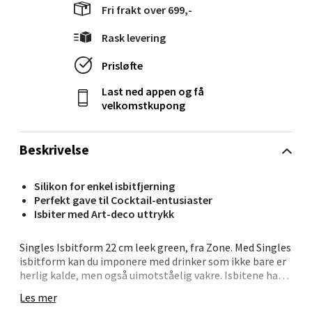
Fri frakt over 699,-
0 i butikk
Rask levering
Velg
Prisløfte
Last ned appen og få
velkomstkupong
Oslo - Linderud
Beskrivelse
Erich Mogensøns vei 38, 0594 Oslo
Åpent i dag 10-21
Silikon for enkel isbitfjerning
0 i butikk
Perfekt gave til Cocktail-entusiaster
Isbiter med Art-deco uttrykk
Velg
Singles Isbitform 22 cm leek green, fra Zone. Med Singles
isbitform kan du imponere med drinker som ikke bare er
herlig kalde, men også uimotståelig vakre. Isbitene har
et stilrent art deco-uttrykk som får drinken til å fremstå
Les mer
Bryne/Jæren - M44
skarp og innbydende. Formen er laget av silikon, som