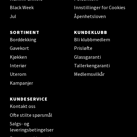
Black Week
Innstillinger for Cookies
Velg
Jul
Åpenhetsloven
SORTIMENT
KUNDEKLUBB
Borddekking
Bli klubbmedlem
Mo i Rana - Thon Senter Mo i
Gavekort
Prisløfte
Rana
Kjøkken
Glassgaranti
Interiør
Tallerkengaranti
Fridtjof Nansensgate 22, 8622 Mo i Rana
Uterom
Medlemsvilkår
Åpent i dag 09-19
Kampanjer
0 i butikk
KUNDESERVICE
Velg
Kontakt oss
Ofte stilte spørsmål
Salgs- og
leveringsbetingelser
Ålesund - Thon Senter Moa