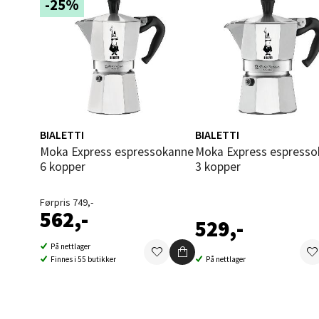
-25%
Fridtjo
Åpent i
0 i bu
Åles
BIALETTI
BIALETTI
Langel
Moka Express espressokanne
Moka Express espressokanne
Åpent i
6 kopper
3 kopper
0 i bu
Førpris 749,-
562,-
529,-
Mold
På nettlager
Finnes i 55 butikker
På nettlager
Torget
Åpent i
0 i bu