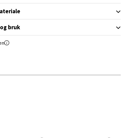
ateriale
 og bruk
en
elg
elg