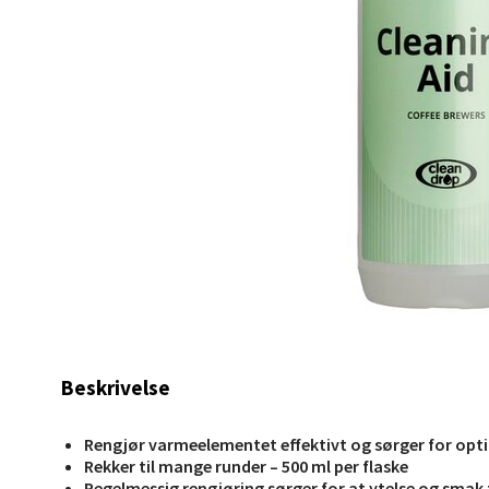
Berg
Lagune
Åpent i
0 i bu
Kris
Lillem
Åpent i
0 i bu
Beskrivelse
Oslo
Rengjør varmeelementet effektivt og sørger for opti
Rekker til mange runder – 500 ml per flaske
Erich 
Regelmessig rengjøring sørger for at ytelse og smak 