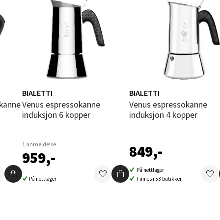
f Nansensgate 22, 8622 Mo i Rana
 dag 09-19
V
tikk
und - Thon Senter Moa
BIALETTI
BIALETTI
andsvegen 25, 6010 Ålesund
Venus espressokanne
Venus espressokanne
 dag 10-20
induksjon 6 kopper
induksjon 4 kopper
V
tikk
1 anmeldelse
849,-
959,-
e - Moldetorget
På nettlager
På nettlager
Finnes i 53 butikker
 1, 6413 Molde
 dag 10-20
V
tikk