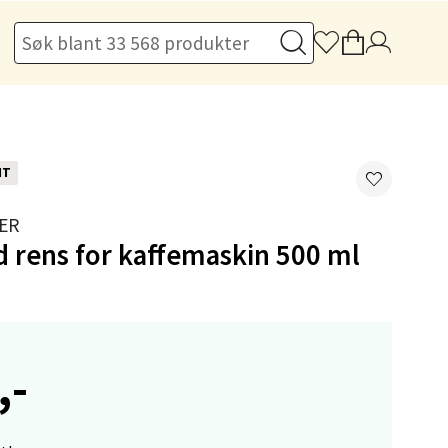
elg
NT
elg
ER
d rens for kaffemaskin 500 ml
,-
elg