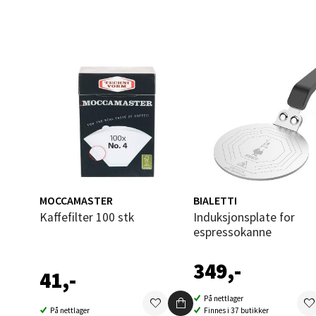
Narv
Bolags
Åpent i
0 i bu
Berg
MOCCAMASTER
BIALETTI
Folke B
Kaffefilter 100 stk
Induksjonsplate for
Åpent i
espressokanne
0 i bu
349,-
41,-
På nettlager
Oppd
På nettlager
Finnes i 37 butikker