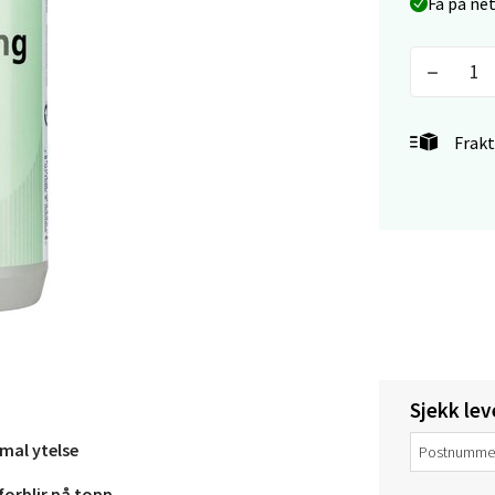
Få på ne
en - Thon Senter Lagunen
veien 1, 5239 Bergen
 dag 10-21
V
Frakt
tikk
tiansand - Markens
arkens markensgate 25B, 4611 Kristiansand
 dag 09-18
V
tikk
Sjekk lev
 - Linderud
mal ytelse
Mogensøns vei 38, 0594 Oslo
forblir på topp