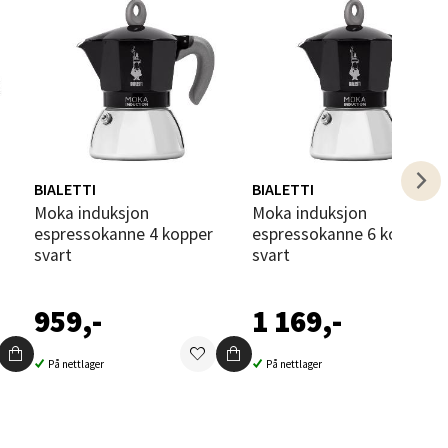
elg
BIALETTI
BIALETTI
Moka induksjon
Moka induksjon
espressokanne 4 kopper
espressokanne 6 kopper
elg
svart
svart
959,-
1 169,-
På nettlager
På nettlager
elg