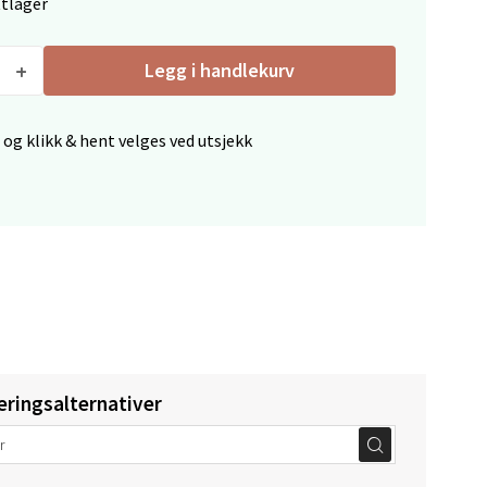
ttlager
Legg i handlekurv
elg
 og klikk & hent velges ved utsjekk
elg
eringsalternativer