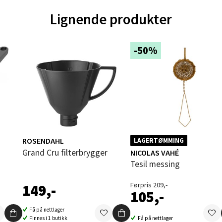
Lignende produkter
ik - Thon Senter Malmporten
-50%
gata 1, 8514 Narvik
 dag 10-20
V
tikk
en - Oasen Senter
ROSENDAHL
LAGERTØMMING
ernadottes vei 52, 5147 Fyllingsdalen
Grand Cru filterbrygger
NICOLAS VAHÉ
 dag 10-21
Tesil messing
V
tikk
Førpris 209,-
149,-
105,-
Få på nettlager
al - Aunasenteret
Finnes i 1 butikk
Få på nettlager