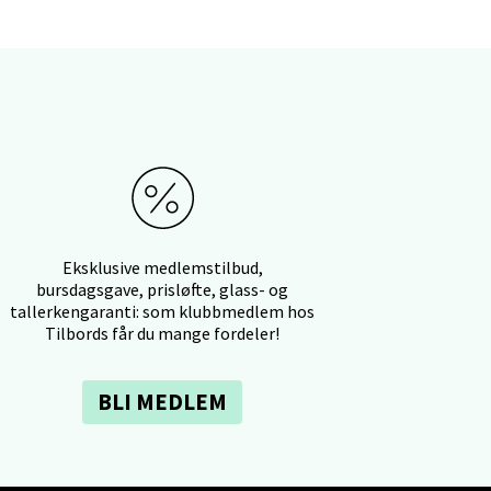
elg
Eksklusive medlemstilbud,
elg
bursdagsgave, prisløfte, glass- og
tallerkengaranti: som klubbmedlem hos
Tilbords får du mange fordeler!
BLI MEDLEM
elg