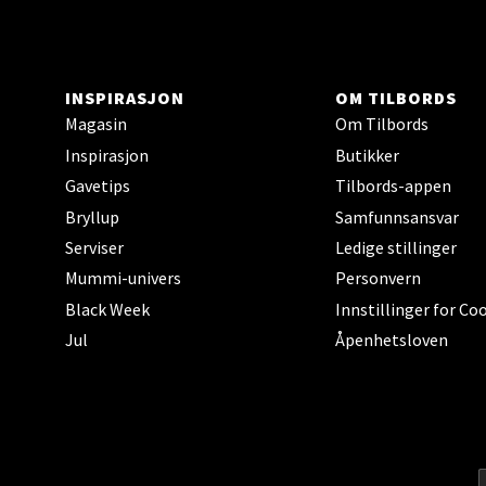
0 i bu
Berg
INSPIRASJON
OM TILBORDS
Magasin
Om Tilbords
Sartor
Inspirasjon
Butikker
Åpent i
Gavetips
Tilbords-appen
0 i bu
Bryllup
Samfunnsansvar
Serviser
Ledige stillinger
Mummi-univers
Personvern
Tron
Black Week
Innstillinger for Co
Jul
Åpenhetsloven
Falken
Åpent i
0 i bu