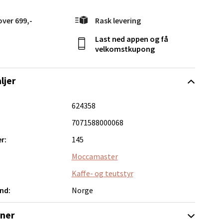
elg
over 699,-
Rask levering
Last ned appen og få
velkomstkupong
ljer
elg
624358
7071588000068
r:
145
Moccamaster
Kaffe- og teutstyr
nd:
Norge
Vel
g
oner