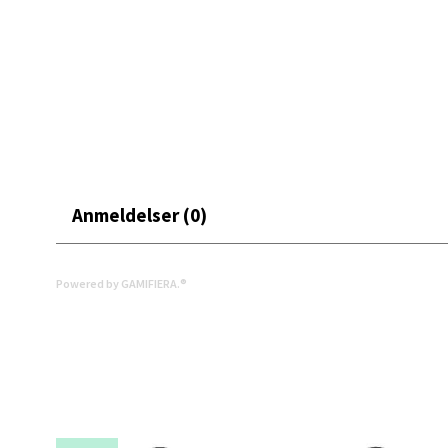
Leva
Moafjæ
Åpent i
0 i bu
Anmeldelser (0)
Mand
Powered by GAMIFIERA.®
Skarvø
Åpent i
0 i bu
Mo i