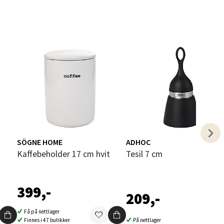
elg
SÖGNE HOME
ADHOC
Kaffebeholder 17 cm hvit
Tesil 7 cm
elg
399,-
209,-
Få på nettlager
Finnes i 47 butikker
På nettlager