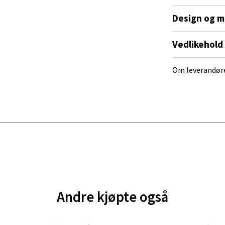
Design og m
nger - Magneten
Vedlikehold
ra 14, 7606 Levanger
 dag 10-20
Om leverandør
V
tikk
al - Alti Mandal
yveien 55, 4517 Mandal
 dag 10-20
V
tikk
Andre kjøpte også
 Rana - Thon Senter Mo i Rana