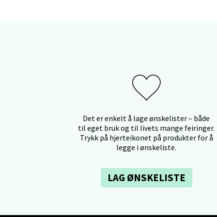
Aunase
Åpent i
0 i bu
Orka
Thon S
Åpent i
Det er enkelt å lage ønskelister – både
til eget bruk og til livets mange feiringer.
0 i bu
Trykk på hjerteikonet på produkter for å
legge i ønskeliste.
Sand
LAG ØNSKELISTE
Brodtk
Åpent i