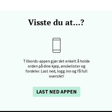
nteret, Sunndalsvegen 3, 7340 Oppdal
 dag 10-19
V
Visste du at...?
tikk
nger - Thon Senter Orkanger
enter Orkanger, Orkdalsveien 113, 7300 Orkanger
 dag 09-20
Tilbords-appen gjør det enkelt å holde
V
orden på dine kjøp, ønskelister og
tikk
fordeler. Last ned, logg inn og få full
oversikt!
vika - Thon Senter Sandvika
LAST NED APPEN
orbsgate 7, 1338 Sandvika
 dag 10-21
V