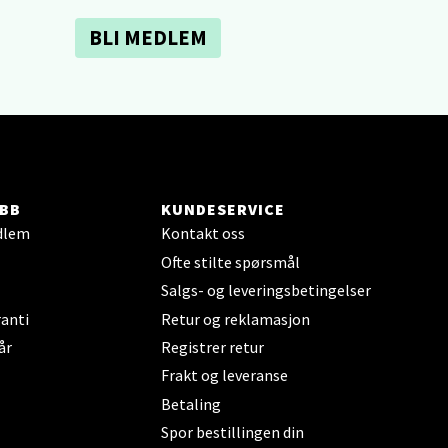
BLI MEDLEM
elg
BB
KUNDESERVICE
elg
dlem
Kontakt oss
Ofte stilte spørsmål
Salgs- og leveringsbetingelser
anti
Retur og reklamasjon
år
Registrer retur
Frakt og leveranse
elg
Betaling
Spor bestillingen din