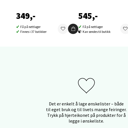
Orka
349,-
545,-
Thon S
Få på nettlager
Få på nettlager
Åpent i
Finnes i 37 butikker
Kan sendes til butikk
0 i bu
Sand
Brodtk
Åpent i
0 i bu
Det er enkelt å lage ønskelister – både
til eget bruk og til livets mange feiringer.
Berg
Trykk på hjerteikonet på produkter for å
legge i ønskeliste.