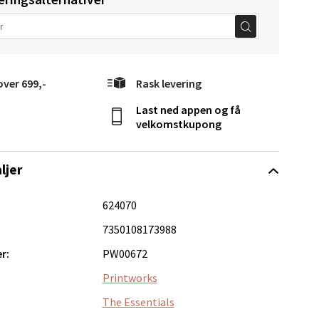
elg
over 699,-
Rask levering
Last ned appen og få
velkomstkupong
ljer
Vel
624070
g
7350108173988
r:
PW00672
Printworks
The Essentials