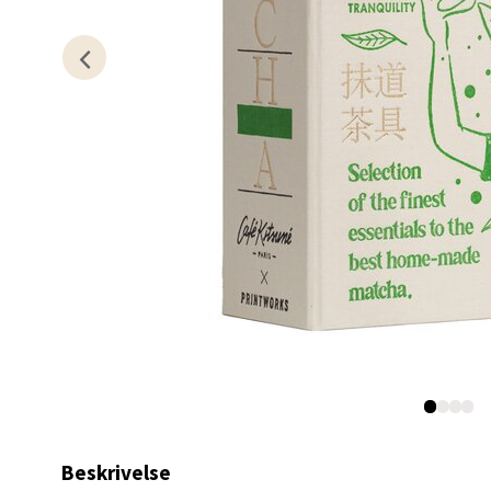
Kris
Lillem
Åpent i
0 i bu
Oslo
Erich 
Åpent i
0 i bu
Beskrivelse
Bryn