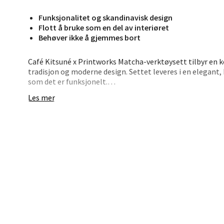
Funksjonalitet og skandinavisk design
Jupiter
Flott å bruke som en del av interiøret
Åpent i
Behøver ikke å gjemmes bort
0 i bu
Café Kitsuné x Printworks Matcha-verktøysett tilbyr en
tradisjon og moderne design. Settet leveres i en elegant,
som det er funksjonelt.
Stav
Les mer
Innholdet inkluderer:
Madl
- Bambusvisp (Chasen)
Madlak
- Matcha-skje (Chashaku)
Åpent i
- Matcha-bolle (Chawan)
0 i bu
Dette samarbeidet mellom Café Kitsuné og Printworks gir 
estetikk går hånd i hånd. Ideelt for te-entusiaster som øn
måte.
Leva
Moafjæ