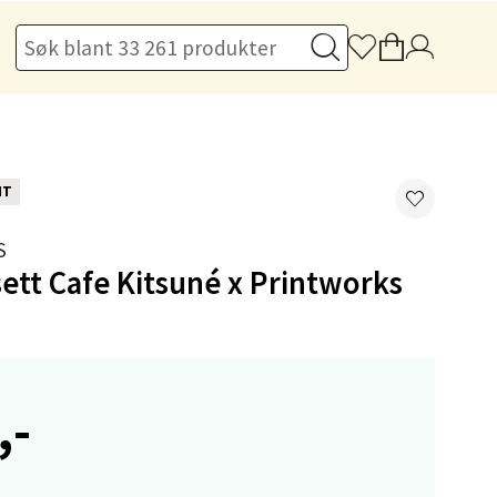
elg
NT
S
ett Cafe Kitsuné x Printworks
elg
,-
elg