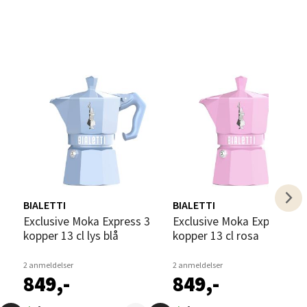
elg
elg
BIALETTI
BIALETTI
Exclusive Moka Express 3
Exclusive Moka Express 3
kopper 13 cl lys blå
kopper 13 cl rosa
2 anmeldelser
2 anmeldelser
849,-
849,-