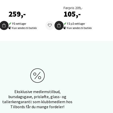
Førpris 209,-
259,-
105,-
På nettlager
Få på nettlager
Kan sendes til butikk
Kan sendes til butikk
elg
elg
Eksklusive medlemstilbud,
bursdagsgave, prisløfte, glass- og
tallerkengaranti: som klubbmedlem hos
Tilbords får du mange fordeler!