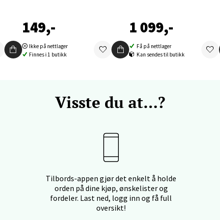
nger - Thon Senter Orkanger
149,-
1 099,-
enter Orkanger, Orkdalsveien 113, 7300 Orkanger
Ikke på nettlager
Få på nettlager
 dag 09-20
Finnes i 1 butikk
Kan sendes til butikk
V
tikk
Visste du at...?
vika - Thon Senter Sandvika
orbsgate 7, 1338 Sandvika
 dag 10-21
V
tikk
Tilbords-appen gjør det enkelt å holde
orden på dine kjøp, ønskelister og
en - Thon Senter Sartor
fordeler. Last ned, logg inn og få full
oversikt!