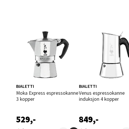
Åles
Langel
Åpent i
0 i bu
Mold
Torget
Åpent i
BIALETTI
BIALETTI
0 i bu
Moka Express espressokanne
Venus espressokanne
3 kopper
induksjon 4 kopper
Narv
529,-
849,-
Bolags