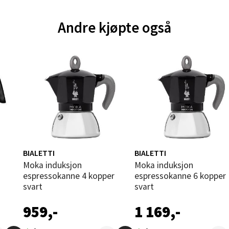
und - Thon Senter Moa
Andre kjøpte også
andsvegen 25, 6010 Ålesund
 dag 10-20
V
tikk
e - Moldetorget
 1, 6413 Molde
 dag 10-20
V
BIALETTI
BIALETTI
tikk
Moka induksjon
Moka induksjon
espressokanne 4 kopper
espressokanne 6 kopper
svart
svart
ik - Thon Senter Malmporten
959,-
1 169,-
gata 1, 8514 Narvik