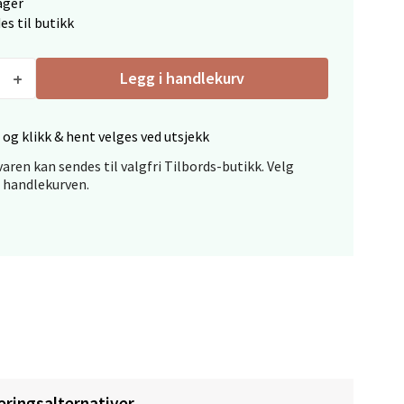
ager
es til butikk
Legg i handlekurv
 og klikk & hent velges ved utsjekk
elg
aren kan sendes til valgfri Tilbords-butikk. Velg
i handlekurven.
elg
eringsalternativer