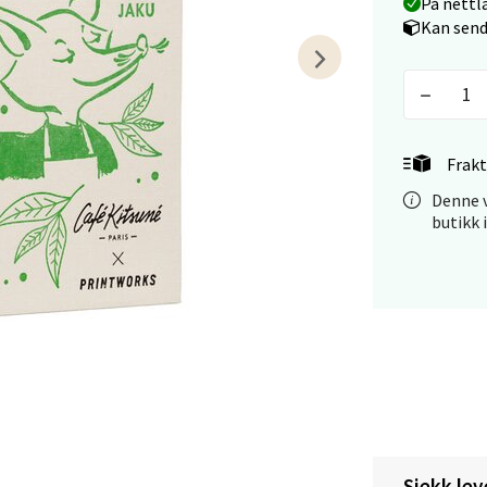
På nettl
Kan send
tiansand - Markens
arkens markensgate 25B, 4611 Kristiansand
 dag 09-18
Frakt
V
tikk
Denne v
butikk 
 - Linderud
Mogensøns vei 38, 0594 Oslo
 dag 10-21
V
tikk
e/Jæren - M44
Sjekk lev