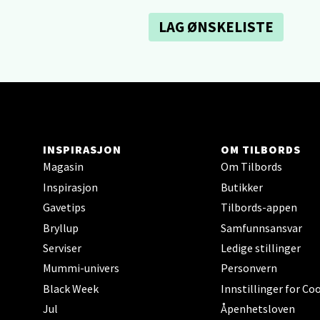
Sartor
Åpent i
LAG ØNSKELISTE
0 i bu
Tron
Falken
Åpent i
INSPIRASJON
OM TILBORDS
Magasin
Om Tilbords
0 i bu
Inspirasjon
Butikker
Gavetips
Tilbords-appen
Ski 
Bryllup
Samfunnsansvar
Serviser
Ledige stillinger
Ski Sto
Mummi-univers
Personvern
Åpent i
Black Week
Innstillinger for Co
0 i bu
Jul
Åpenhetsloven