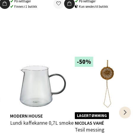
På nettlager
På nettlager
Finnes i 1 butikk
Kan sendes til butikk
elg
-50%
elg
MODERN HOUSE
LAGERTØMMING
elg
Lundi kaffekanne 0,7L smoke
NICOLAS VAHÉ
Tesil messing