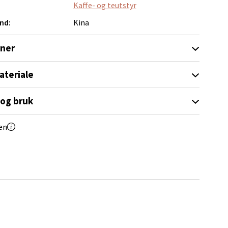
Kaffe- og teutstyr
elg
nd:
Kina
oner
ateriale
 og bruk
elg
en
elg