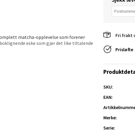
veien 2, 4340 Bryne
 dag 10-20
V
tikk
Fri frakt 
 komplett matcha-opplevelse som forener
 boklignende eske som gjør det like tiltalende
Prisløfte
anger og Sandnes - Thon Senter
a
Produktdeta
rossen nr 9, 4042 Stavanger
 dag 10-20
SKU:
tikk
EAN:
en sofistikert opplevelse der kvalitet og
sker å nyte matcha på en autentisk og stilfull
Artikkelnumme
nger - Magneten
Merke:
Serie:
ra 14, 7606 Levanger