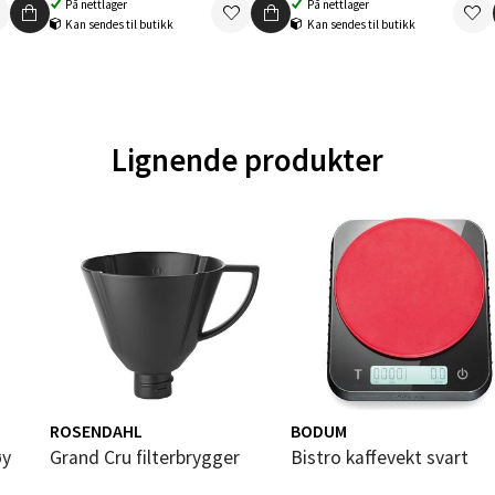
På nettlager
På nettlager
 dag 10-20
Kan sendes til butikk
Kan sendes til butikk
V
tikk
en - Oasen Senter
Lignende produkter
ernadottes vei 52, 5147 Fyllingsdalen
 dag 10-21
V
tikk
al - Aunasenteret
nteret, Sunndalsvegen 3, 7340 Oppdal
 dag 10-19
ROSENDAHL
BODUM
V
øy
tikk
Grand Cru filterbrygger
Bistro kaffevekt svart