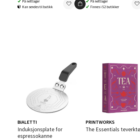
På nettlager
På nettlager
Åpent i
Kan sendes til butikk
Finnes i 52 butikker
0 i bu
Berg
Folke B
Åpent i
0 i bu
Oppd
Aunase
Åpent i
BIALETTI
PRINTWORKS
Induksjonsplate for
The Essentials teverkt
0 i bu
espressokanne