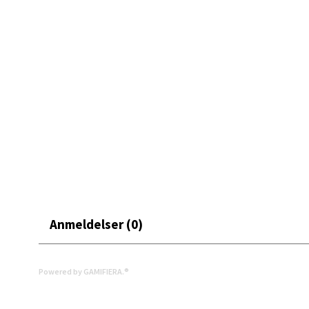
Åpent i
0 i bu
Mand
Skarvø
Åpent i
0 i bu
Mo i
Anmeldelser (0)
Fridtjo
Åpent i
Powered by GAMIFIERA.®
0 i bu