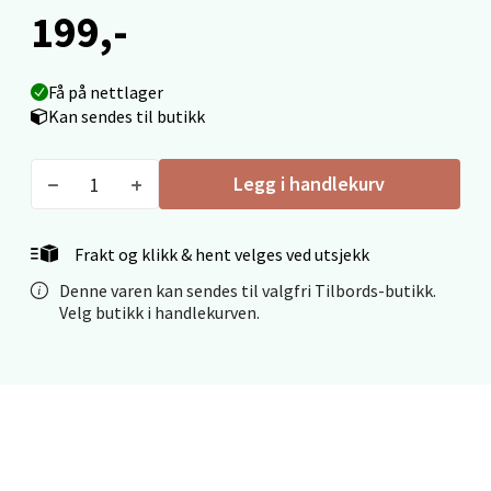
199,-
Mo i Rana - Thon Senter Mo i Rana
Fridtjof Nansensgate 22, 8622 Mo i Rana
Få på nettlager
Åpent i dag 09-19
Kan sendes til butikk
0 i butikk
Legg i handlekurv
Velg
Frakt og klikk & hent velges ved utsjekk
Denne varen kan sendes til valgfri Tilbords-butikk.
Ålesund - Thon Senter Moa
Velg butikk i handlekurven.
Langelandsvegen 25, 6010 Ålesund
Åpent i dag 10-20
0 i butikk
Velg