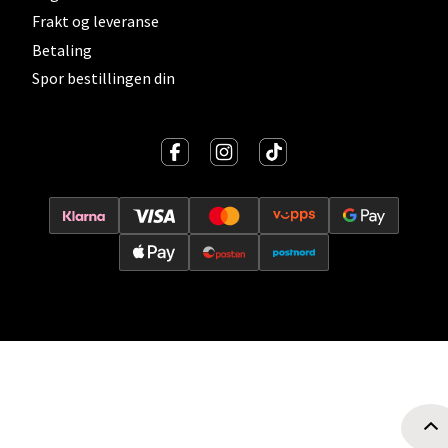
Frakt og leveranse
Oslo - Thon Senter Storo
Betaling
Spor bestillingen din
Vitaminveien 7 - 9, 0485 Oslo
Åpent i dag 10-21
0 i butikk
Velg
Lillehammer - Strandtorget
Strandtorget, 2609 Lillehammer
Åpent i dag 09-20
0 i butikk