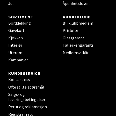
Jul
Åpenhetsloven
Sjøfartsgata 2, 7714 Steinkjer
Åpent i dag 10-20
SORTIMENT
KUNDEKLUBB
0 i butikk
Borddekking
Bli klubbmedlem
Gavekort
Prisløfte
Velg
Kjøkken
Glassgaranti
Interiør
Tallerkengaranti
Uterom
Medlemsvilkår
Leirvik - Stord
Kampanjer
Torgbakken 2, 5401 Stord
KUNDESERVICE
Åpent i dag 10-17
Kontakt oss
0 i butikk
Ofte stilte spørsmål
Salgs- og
leveringsbetingelser
Velg
Retur og reklamasjon
Registrer retur