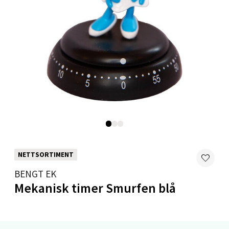
Moafjæra 14, 7606 Levanger
Åpent i dag 10-20
0 i butikk
Velg
Mandal - Alti Mandal
Skarvøyveien 55, 4517 Mandal
Åpent i dag 10-20
NETTSORTIMENT
0 i butikk
BENGT EK
Mekanisk timer Smurfen blå
Velg