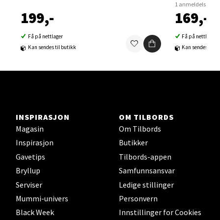
1 anmeldelse
0 i butikk
199,-
169,-
Velg
Få på nettlager
Få på nettlager
Kan sendes til butikk
Kan sendes til b
Sortland - Sortland Storsenter
Strangata 26, 8400 Sortland
Åpent i dag 10-19
INSPIRASJON
OM TILBORDS
Magasin
Om Tilbords
0 i butikk
Inspirasjon
Butikker
Gavetips
Tilbords-appen
Velg
Bryllup
Samfunnsansvar
Serviser
Ledige stillinger
Mummi-univers
Personvern
Steinkjer - Thon Senter Steinkjer
Black Week
Innstillinger for Cookies