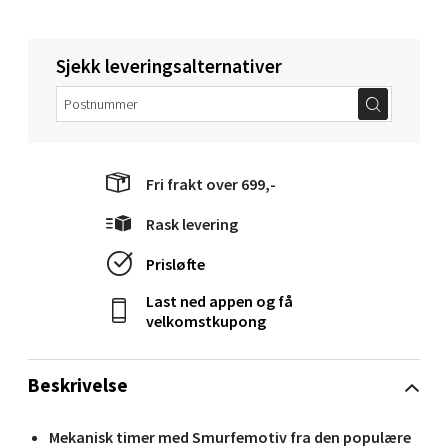
Sjekk leveringsalternativer
Molde - Moldetorget
Torget 1, 6413 Molde
Åpent i dag 10-20
Fri frakt over 699,-
0 i butikk
Rask levering
Velg
Prisløfte
Last ned appen og få
velkomstkupong
Narvik - Thon Senter Malmporten
Beskrivelse
Bolagsgata 1, 8514 Narvik
Åpent i dag 10-20
Mekanisk timer med Smurfemotiv fra den populære