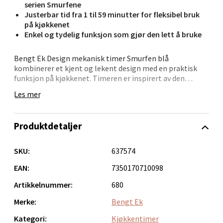
0 i butikk
serien Smurfene
Justerbar tid fra 1 til 59 minutter for fleksibel bruk
på kjøkkenet
Velg
Enkel og tydelig funksjon som gjør den lett å bruke
Bengt Ek Design mekanisk timer Smurfen blå
kombinerer et kjent og lekent design med en praktisk
Bergen - Oasen Senter
funksjon på kjøkkenet. Timeren er inspirert av den
populære Smurfene-serien og gir et tydelig lydsignal når
Les mer
nedtellingen er ferdig.
Folke Bernadottes vei 52, 5147 Fyllingsdalen
Åpent i dag 10-21
Timeren kan stilles fra 1 til 59 minutter ved å vri opp
Produktdetaljer
0 i butikk
mekanismen og deretter velge ønsket tid. Den passer til
mange oppgaver på kjøkkenet, enten du baker, lager
middag eller trenger en påminnelse under
SKU:
637574
Velg
tilberedningen. Den mekaniske konstruksjonen gjør at
timeren fungerer uten batterier.
EAN:
7350170710098
Artikkelnummer:
680
Kan timeren brukes uten batterier?
Ja, timeren er helt mekanisk og trenger ikke batterier.
Merke:
Bengt Ek
Oppdal - Aunasenteret
Hvor lang nedtelling kan jeg stille inn?
Kategori:
Kjøkkentimer