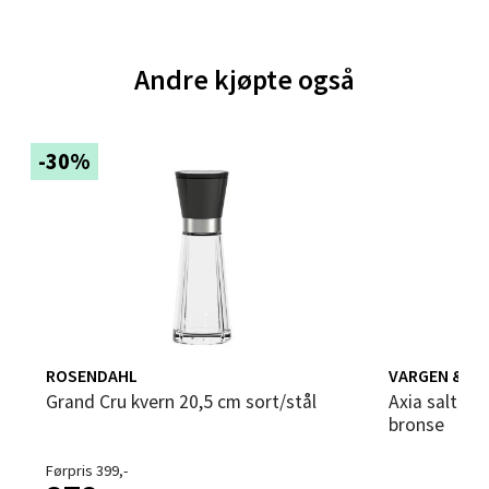
0 i butikk
Andre kjøpte også
Velg
-30%
Bergen - Thon Senter Sartor
Sartorvegen 12, 5353 Straume
Åpent i dag 10-21
0 i butikk
Velg
ROSENDAHL
VARGEN & T
Grand Cru kvern 20,5 cm sort/stål
Axia salt- og pepperkvern 18 cm 2 stk
bronse
Trondheim - Sirkus Shopping
Førpris 399,-