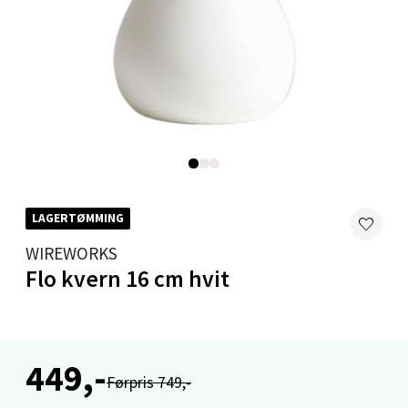
Mandal - Alti Mandal
Skarvøyveien 55, 4517 Mandal
Åpent i dag 10-20
0 i butikk
LAGERTØMMING
Velg
WIREWORKS
Flo kvern 16 cm hvit
Mo i Rana - Thon Senter Mo i Rana
Fridtjof Nansensgate 22, 8622 Mo i Rana
449,-
Åpent i dag 09-19
Førpris 749,-
0 i butikk