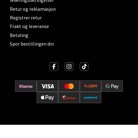
leveringsbetingelser
0 i butikk
Retur og reklamasjon
Registrer retur
Velg
Frakt og leveranse
Betaling
Spor bestillingen din
Lillehammer - Strandtorget
Strandtorget, 2609 Lillehammer
Åpent i dag 09-20
0 i butikk
Velg
Strømmen - Thon Senter Strømmen