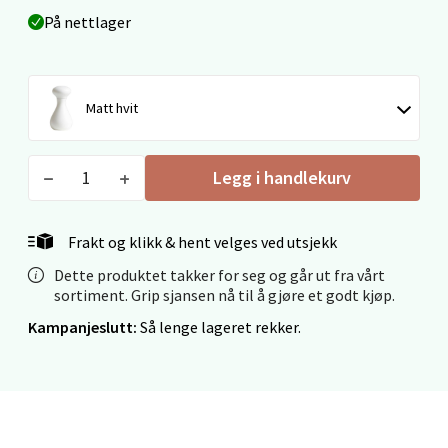
På nettlager
Velg
Matt hvit
Ålesund - Thon Senter Moa
Legg i handlekurv
Langelandsvegen 25, 6010 Ålesund
Åpent i dag 10-20
Frakt og klikk & hent velges ved utsjekk
0 i butikk
Dette produktet takker for seg og går ut fra vårt
sortiment. Grip sjansen nå til å gjøre et godt kjøp.
Velg
Kampanjeslutt:
Så lenge lageret rekker.
Molde - Moldetorget