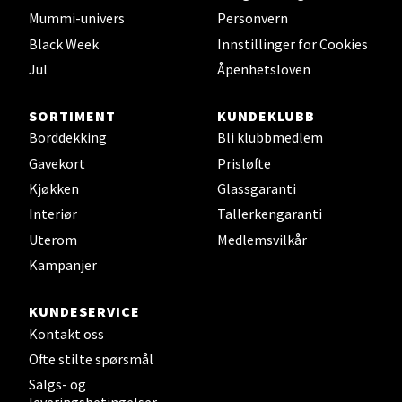
Velg
Mummi-univers
Personvern
Black Week
Innstillinger for Cookies
Jul
Åpenhetsloven
Leirvik - Stord
SORTIMENT
KUNDEKLUBB
Torgbakken 2, 5401 Stord
Borddekking
Bli klubbmedlem
Åpent i dag 10-17
Gavekort
Prisløfte
0 i butikk
Kjøkken
Glassgaranti
Interiør
Tallerkengaranti
Velg
Uterom
Medlemsvilkår
Kampanjer
KUNDESERVICE
Oslo - Thon Senter Storo
Kontakt oss
Vitaminveien 7 - 9, 0485 Oslo
Ofte stilte spørsmål
Åpent i dag 10-21
Salgs- og