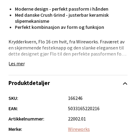
Bergen - Oasen Senter
Moderne design - perfekt passform i hånden
Med danske Crush Grind - justerbar keramisk
Folke Bernadottes vei 52, 5147 Fyllingsdalen
slipemekanisme
Åpent i dag 10-21
Perfekt kombinasjon av form og funksjon
0 i butikk
Krydderkvern, Flo 16 cm hvit, fra Wireworks. Fraværet av
en skjemmende festeknapp og den slanke elegansen til
dette designet gjør Flo til den perfekte passformen for
Velg
hånden din. Denne vinnende kombinasjonen av form og
Les mer
funksjon huser den velprøvde danske "Crush Grind",
justerbar, keramisk slipemekanisme. Ved å bruke en
enkelt blokk ulaminert, epoksymalt bøk beholdes
Produktdetaljer
Oppdal - Aunasenteret
kornets integritet og forbedrer kvernens utseende.
Basert i Tsjekkia er kvernprodusenten plassert midt i en
Aunasenteret, Sunndalsvegen 3, 7340 Oppdal
SKU:
166246
bøkeskog. Skogen har blitt forvaltet bærekraftig siden
Åpent i dag 10-19
tidlig på 1700-tallet. Hjort, villsvin, boblende kildevann
EAN:
5033165220216
og ville blomster blomstrer.
0 i butikk
Artikkelnummer:
22002.01
Tsjekkerne er kjent for sin ingeniørkunst. Dreiebenkene
Merke:
Wireworks
Velg
deres er de skarpeste og kvaliteten de oppnår høyest.