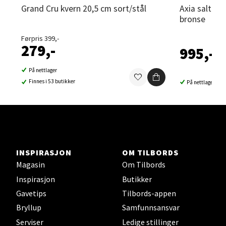
Grand Cru kvern 20,5 cm sort/stål
Axia salt- og pepperkvern 18 cm 2 stk
Sortland - Sortland Storsenter
bronse
Førpris 399,-
Strangata 26, 8400 Sortland
279,-
995,-
Åpent i dag 10-19
0 i butikk
På nettlager
Finnes i 53 butikker
På nettlager
Velg
Steinkjer - Thon Senter Steinkjer
INSPIRASJON
OM TILBORDS
Magasin
Om Tilbords
Sjøfartsgata 2, 7714 Steinkjer
Inspirasjon
Butikker
Åpent i dag 10-20
Gavetips
Tilbords-appen
0 i butikk
Bryllup
Samfunnsansvar
Serviser
Ledige stillinger