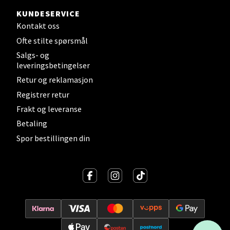
Bergen - Horisont
KUNDESERVICE
Kontakt oss
Myrdalsvegen 2, 5130 Nyborg
Ofte stilte spørsmål
Åpent i dag 10-21
Salgs- og
leveringsbetingelser
Retur og reklamasjon
Velg
Registrer retur
Frakt og leveranse
Betaling
Sandefjord - Hvaltorvet
Spor bestillingen din
Torget 7, 3210 Sandefjord
Åpent i dag 10-20
Velg