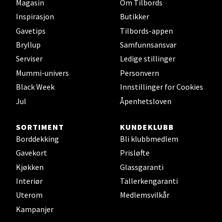
Gulskogen Senter, 3048 Drammen
Magasin
Om Tilbords
Åpent i dag 10-21
Inspirasjon
Butikker
Gavetips
Tilbords-appen
Bryllup
Samfunnsansvar
Velg
Serviser
Ledige stillinger
Mummi-univers
Personvern
Black Week
Innstillinger for Cookies
Stavanger og Sandnes -
Jul
Åpenhetsloven
Herbarium
SORTIMENT
KUNDEKLUBB
Lars Hertervigs gate 6, 4005 Stavanger
Borddekking
Bli klubbmedlem
Åpent i dag 10-20
Gavekort
Prisløfte
Kjøkken
Glassgaranti
Interiør
Tallerkengaranti
Velg
Uterom
Medlemsvilkår
Kampanjer