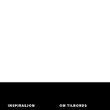
Velg
Gjøvik - CC Gjøvik
Jernbanesvingen 6, 2821 Gjøvik
Åpent i dag 10-21
Velg
Drammen - Gulskogen
INSPIRASJON
OM TILBORDS