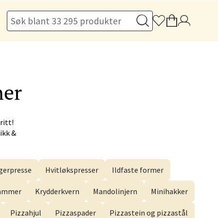
elg
ner
ritt!
elg
ikk &
erpresse
Hvitløkspresser
Ildfaste former
hammer
Krydderkvern
Mandolinjern
Minihakker
elg
Pizzahjul
Pizzaspader
Pizzastein og pizzastål