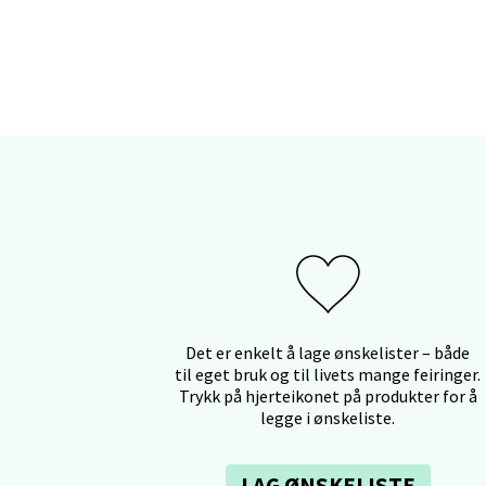
Myrdal
Åpent i
Sand
Torget 
Åpent i
Trom
Det er enkelt å lage ønskelister – både
til eget bruk og til livets mange feiringer.
Karlsø
Trykk på hjerteikonet på produkter for å
Åpent i
legge i ønskeliste.
LAG ØNSKELISTE