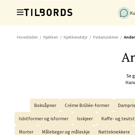
Hopp til hovedinnholdet
Førde
Ku
Naustd
Åpent i
Hovedsiden
Kjøkken
Kjøkkenutstyr
Pastamaskiner
Ander
An
Berge
Torgal
Se 
Åpent i
Hand
Boksåpner
Créme Brûlée-former
Dampris
Gjøvi
Isbitformer og isformer
Isskjeer
Kaffe- og teutst
Jernba
Åpent i
Morter
Målebeger og måleskje
Nøtteknekkere