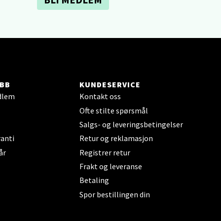
elg
BB
KUNDESERVICE
dlem
Kontakt oss
Ofte stilte spørsmål
Salgs- og leveringsbetingelser
elg
anti
Retur og reklamasjon
år
Registrer retur
Frakt og leveranse
Betaling
Spor bestillingen din
elg