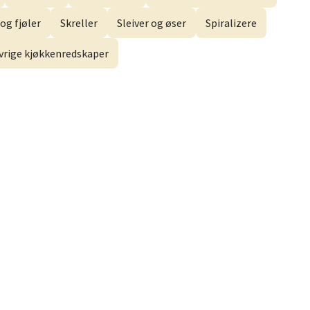
og fjøler
Skreller
Sleiver og øser
Spiralizere
vrige kjøkkenredskaper
elg
elg