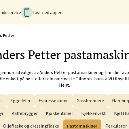
 - Alti Førde
ndeservice
Last ned appen
alsveien 4, 6800 Førde
 dag 10-20
V
s Petter
ders Petter
pastamaski
n - Galleriet
menningen 8, 5014 Bergen
gjennom utvalget av
Anders Petter
pastamaskiner og finn din favo
 dag 09-21
V
le enkelt på nett eller i din nærmeste Tilbords-butikk. Vi tilbyr Kl
Hent.
t
Eggedeler
Espressokanne
Gassbrennere
Hamburg
k - CC Gjøvik
yr
Kaffebrygger
Kjøkkentimer
Kjøkkenvekt
Kjøtt
nesvingen 6, 2821 Gjøvik
 dag 10-21
V
Oljeflaske og dressingflaske
Pastamaskiner
Perkulator