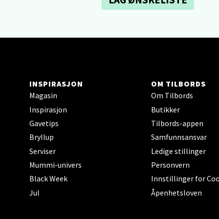
Hars
Skillev
Åpent i
INSPIRASJON
OM TILBORDS
Karm
Magasin
Om Tilbords
Inspirasjon
Butikker
Austbø
Gavetips
Tilbords-appen
Åpent i
Bryllup
Samfunnsansvar
Serviser
Ledige stillinger
Mummi-univers
Personvern
Stav
Black Week
Innstillinger for Co
Jul
Åpenhetsloven
Gartne
Åpent i