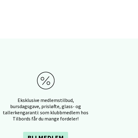
elg
elg
Eksklusive medlemstilbud,
bursdagsgave, prisløfte, glass- og
tallerkengaranti: som klubbmedlem hos
elg
Tilbords får du mange fordeler!
BLI MEDLEM