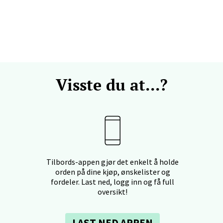
svegen 2, 5130 Nyborg
 dag 10-21
V
efjord - Hvaltorvet
Visste du at...?
7, 3210 Sandefjord
 dag 10-20
V
sø - Jekta Storsenter
Tilbords-appen gjør det enkelt å holde
orden på dine kjøp, ønskelister og
yveien 12, 9015 Tromsø
fordeler. Last ned, logg inn og få full
 dag 10-21
V
oversikt!
LAST NED APPEN