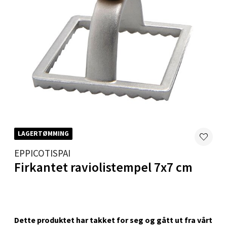
Skillevegen 5, 9411 Harstad
Åpent i dag 10-18
0 i butikk
Velg
Karmsund - Thon Senter Oasen
LAGERTØMMING
Austbøvegen 16, 5542 Karmsund
EPPICOTISPAI
Åpent i dag 10-18
Firkantet raviolistempel 7x7 cm
0 i butikk
Velg
Dette produktet har takket for seg og gått ut fra vårt