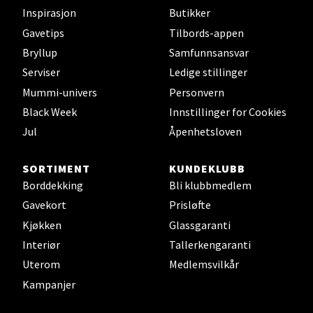
Bryne/Jæren - M44
Inspirasjon
Butikker
Gavetips
Tilbords-appen
Jupiterveien 2, 4340 Bryne
Åpent i dag 10-18
Bryllup
Samfunnsansvar
Serviser
Ledige stillinger
0 i butikk
Mummi-univers
Personvern
Black Week
Innstillinger for Cookies
Velg
Jul
Åpenhetsloven
SORTIMENT
KUNDEKLUBB
Stavanger og Sandnes - Thon
Borddekking
Bli klubbmedlem
Senter Madla
Gavekort
Prisløfte
Kjøkken
Glassgaranti
Madlakrossen nr 9, 4042 Stavanger
Interiør
Tallerkengaranti
Åpent i dag 10-19
Uterom
Medlemsvilkår
0 i butikk
Kampanjer