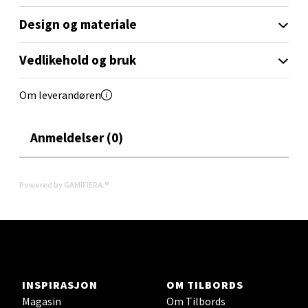
Åpent i dag 10-17
Design og materiale
0 i butikk
Vedlikehold og bruk
Velg
Om leverandøren
Oslo - Linderud
Anmeldelser (0)
Erich Mogensøns vei 38, 0594 Oslo
Åpent i dag 10-19
Powered by GAMIFIERA.®
0 i butikk
Velg
INSPIRASJON
OM TILBORDS
Magasin
Om Tilbords