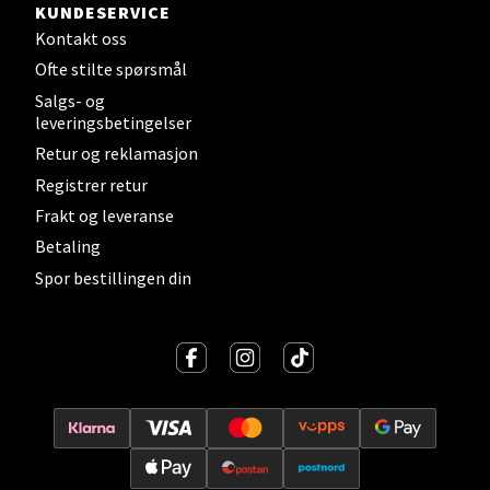
Velg
KUNDESERVICE
Kontakt oss
Ofte stilte spørsmål
Salgs- og
Levanger - Magneten
leveringsbetingelser
Retur og reklamasjon
Moafjæra 14, 7606 Levanger
Registrer retur
Åpent i dag 10-18
Frakt og leveranse
0 i butikk
Betaling
Spor bestillingen din
Velg
Mandal - Alti Mandal
Skarvøyveien 55, 4517 Mandal
Åpent i dag 10-18