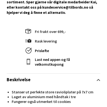
sortiment. Spør gjerne vår digitale medarbeider Kai,
eller kontakt oss på kundeservice@tilbords.no så
Stavanger og Sandnes - Kilden
hjelper vi deg å ﬁnne et alternativ.
Senter
Gartnerveien 16, 4016 Stavanger
Fri frakt over 699,-
Åpent i dag 10-18
Rask levering
0 i butikk
Prisløfte
Velg
Last ned appen og få
velkomstkupong
Stavanger og Sandnes - Kvadrat
Beskrivelse
Gamle Stokkavei 1, 4313 Sandnes
Stanser ut perfekte store ravioliplater på 7x7 cm
Åpent i dag 10-18
Laget av aluminium med håndtak i tre
Fungerer også utmerket til cookies
0 i butikk