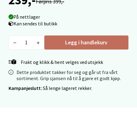
Førpris 399,-
Fridtjof Nansensgate 22, 8622 Mo i Rana
På nettlager
Åpent i dag 09-19
Kan sendes til butikk
0 i butikk
Legg i handlekurv
Velg
Frakt og klikk & hent velges ved utsjekk
Dette produktet takker for seg og går ut fra vårt
Ålesund - Thon Senter Moa
sortiment. Grip sjansen nå til å gjøre et godt kjøp.
Kampanjeslutt:
Så lenge lageret rekker.
Langelandsvegen 25, 6010 Ålesund
Åpent i dag 10-20
0 i butikk
Velg