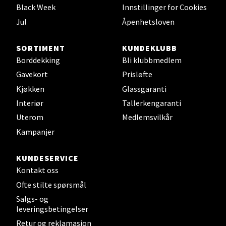
Åpent i dag 10-20
Black Week
Innstillinger for Cookies
0 i butikk
Jul
Åpenhetsloven
Velg
SORTIMENT
KUNDEKLUBB
Borddekking
Bli klubbmedlem
Gavekort
Prisløfte
Kjøkken
Glassgaranti
Leirvik - Stord
Interiør
Tallerkengaranti
Uterom
Medlemsvilkår
Torgbakken 2, 5401 Stord
Åpent i dag 10-17
Kampanjer
0 i butikk
KUNDESERVICE
Kontakt oss
Velg
Ofte stilte spørsmål
Salgs- og
leveringsbetingelser
Oslo - Thon Senter Storo
Retur og reklamasjon