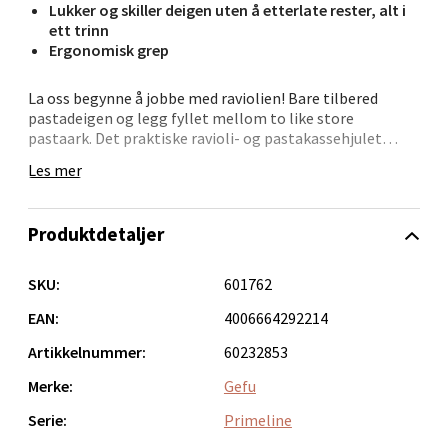
Lukker og skiller deigen uten å etterlate rester, alt i
Velg
ett trinn
Ergonomisk grep
La oss begynne å jobbe med raviolien! Bare tilbered
Bergen - Oasen Senter
pastadeigen og legg fyllet mellom to like store
pastaark. Det praktiske ravioli- og pastakassehjulet
Folke Bernadottes vei 52, 5147 Fyllingsdalen
kutter deigen uanstrengt, lukker lommene sikkert og
Les mer
trimmer til og med kantene på lommene med et nydelig
Åpent i dag 10-21
klassisk mønster – alt i ett trinn. - Egnet for pastadeig -
0 i butikk
lukker og skiller deigen uten å etterlate rester alt i ett
Produktdetaljer
trinn - ergonomisk grep - praktisk fingerfordypning
hindrer glidning under rulling - enkel å demontere for
Velg
enkel rengjøring L 19,5 cm, B 6,0 cmrustfritt stål / plast
SKU:
601762
tåler vask i oppvaskmaskin
EAN:
4006664292214
Artikkelnummer:
60232853
Oppdal - Aunasenteret
Merke:
Gefu
Aunasenteret, Sunndalsvegen 3, 7340 Oppdal
Serie:
Primeline
Åpent i dag 10-19