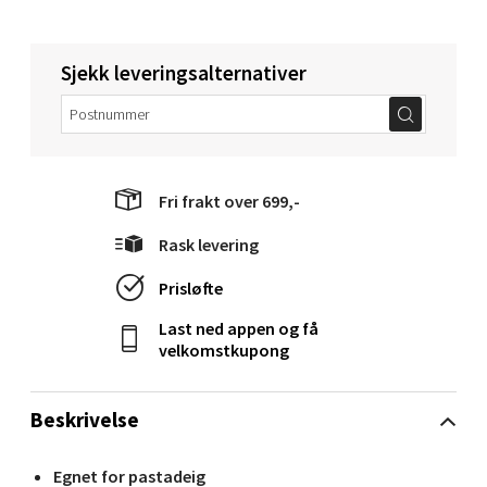
Molde - Moldetorget
Sjekk leveringsalternativer
Torget 1, 6413 Molde
Åpent i dag 10-20
0 i butikk
Fri frakt over 699,-
Velg
Rask levering
Prisløfte
Narvik - Thon Senter Malmporten
Last ned appen og få
velkomstkupong
Bolagsgata 1, 8514 Narvik
Åpent i dag 10-20
Beskrivelse
0 i butikk
Egnet for pastadeig