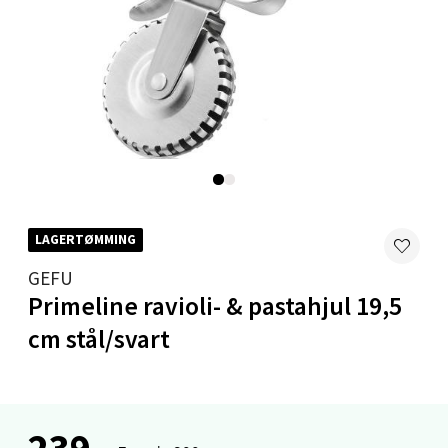
0 i butikk
Velg
Mandal - Alti Mandal
Skarvøyveien 55, 4517 Mandal
LAGERTØMMING
Åpent i dag 10-20
GEFU
0 i butikk
Primeline ravioli- & pastahjul 19,5
cm stål/svart
Velg
Mo i Rana - Thon Senter Mo i Rana
239,-