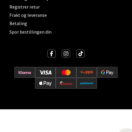
Registrer retur
Vitaminveien 7 - 9, 0485 Oslo
Frakt og leveranse
Åpent i dag 10-21
Betaling
0 i butikk
Spor bestillingen din
Velg
Lillehammer - Strandtorget
Strandtorget, 2609 Lillehammer
Åpent i dag 09-20
0 i butikk
Velg