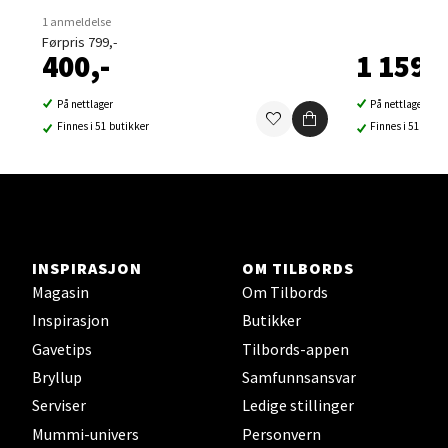
1 anmeldelse
Velg
Førpris 799,-
400,-
1 159,-
På nettlager
På nettlager
Sortland - Sortland Storsenter
Finnes i 51 butikker
Finnes i 51 buti
Strangata 26, 8400 Sortland
Åpent i dag 10-19
0 i butikk
INSPIRASJON
OM TILBORDS
Velg
Magasin
Om Tilbords
Inspirasjon
Butikker
Gavetips
Tilbords-appen
Bryllup
Samfunnsansvar
Steinkjer - Thon Senter Steinkjer
Serviser
Ledige stillinger
Sjøfartsgata 2, 7714 Steinkjer
Mummi-univers
Personvern