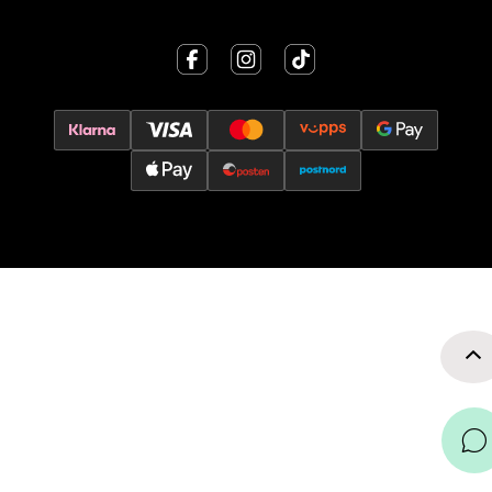
0 i butikk
Velg
Oslo - Thon Senter Storo
Vitaminveien 7 - 9, 0485 Oslo
Åpent i dag 10-21
0 i butikk
Velg
Lillehammer - Strandtorget