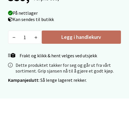
0 i butikk
På nettlager
Kan sendes til butikk
Velg
Legg i handlekurv
Mo i Rana - Thon Senter Mo i Rana
Frakt og klikk & hent velges ved utsjekk
Fridtjof Nansensgate 22, 8622 Mo i Rana
Dette produktet takker for seg og går ut fra vårt
Åpent i dag 09-19
sortiment. Grip sjansen nå til å gjøre et godt kjøp.
0 i butikk
Kampanjeslutt:
Så lenge lageret rekker.
Velg
Ålesund - Thon Senter Moa