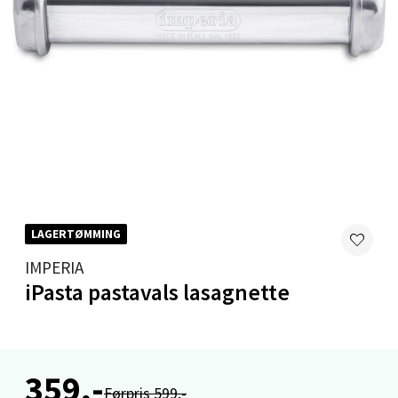
Velg
Levanger - Magneten
Moafjæra 14, 7606 Levanger
Åpent i dag 10-20
0 i butikk
LAGERTØMMING
Velg
IMPERIA
iPasta pastavals lasagnette
Mandal - Alti Mandal
Skarvøyveien 55, 4517 Mandal
359,-
Åpent i dag 10-20
Førpris 599,-