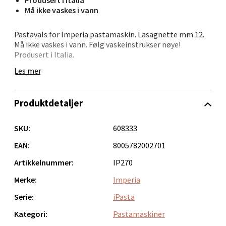
Produsert i Italia
Må ikke vaskes i vann
Narvik - Thon Senter Malmporten
Pastavals for Imperia pastamaskin. Lasagnette mm 12.
Bolagsgata 1, 8514 Narvik
Må ikke vaskes i vann. Følg vaskeinstrukser nøye!
Produsert i Italia.
Åpent i dag 10-20
Les mer
0 i butikk
Velg
Produktdetaljer
SKU:
608333
EAN:
8005782002701
Bergen - Oasen Senter
Artikkelnummer:
IP270
Folke Bernadottes vei 52, 5147 Fyllingsdalen
Merke:
Imperia
Åpent i dag 10-21
Serie:
iPasta
0 i butikk
Kategori:
Pastamaskiner