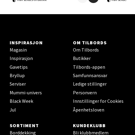
Ski - Thon Senter Ski
Ski Storsenter, Jernbanesvingen 6, 1400 Ski
Åpent i dag 10-21
INSPIRASJON
OM TILBORDS
0 i butikk
Magasin
Om Tilbords
Inspirasjon
Butikker
Velg
Gavetips
Tilbords-appen
Bryllup
Samfunnsansvar
Serviser
Ledige stillinger
Mummi-univers
Personvern
Sortland - Sortland Storsenter
Black Week
Innstillinger for Cookies
Strangata 26, 8400 Sortland
Jul
Åpenhetsloven
Åpent i dag 10-19
0 i butikk
SORTIMENT
KUNDEKLUBB
Borddekking
Bli klubbmedlem