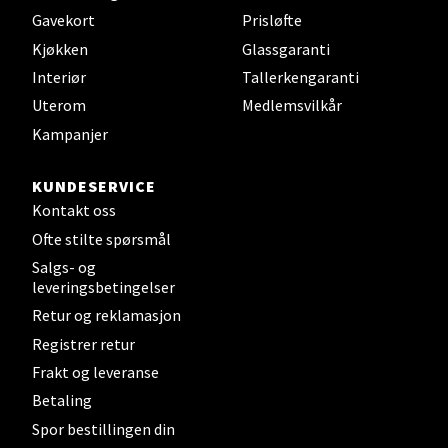
Gavekort
Prisløfte
Velg
Kjøkken
Glassgaranti
Interiør
Tallerkengaranti
Uterom
Medlemsvilkår
Steinkjer - Thon Senter Steinkjer
Kampanjer
Sjøfartsgata 2, 7714 Steinkjer
KUNDESERVICE
Åpent i dag 10-20
Kontakt oss
0 i butikk
Ofte stilte spørsmål
Salgs- og
Velg
leveringsbetingelser
Retur og reklamasjon
Registrer retur
Leirvik - Stord
Frakt og leveranse
Betaling
Torgbakken 2, 5401 Stord
Spor bestillingen din
Åpent i dag 10-17