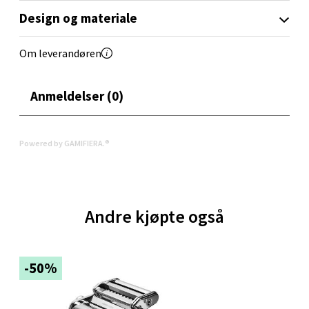
Velg
Design og materiale
Om leverandøren
Oppdal - Aunasenteret
Anmeldelser (0)
Aunasenteret, Sunndalsvegen 3, 7340 Oppdal
Åpent i dag 10-19
0 i butikk
Powered by GAMIFIERA.®
Velg
Andre kjøpte også
Orkanger - Thon Senter Orkanger
-50%
Thon Senter Orkanger, Orkdalsveien 113, 7300
Orkanger