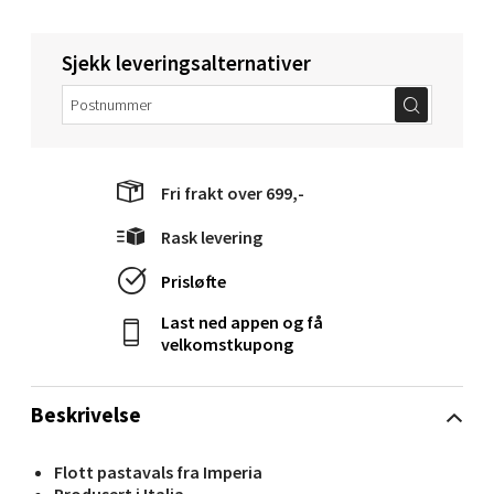
Langelandsvegen 25, 6010 Ålesund
Åpent i dag 10-20
Sjekk leveringsalternativer
0 i butikk
Velg
Fri frakt over 699,-
Rask levering
Molde - Moldetorget
Prisløfte
Torget 1, 6413 Molde
Last ned appen og få
Åpent i dag 10-20
velkomstkupong
0 i butikk
Beskrivelse
Velg
Flott pastavals fra Imperia