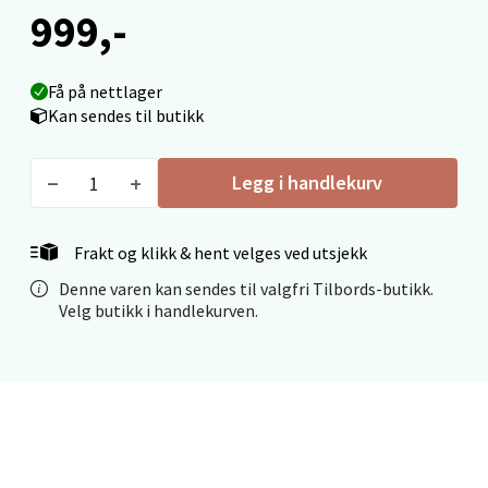
999,-
Mo i Rana - Thon Senter Mo i Rana
Fridtjof Nansensgate 22, 8622 Mo i Rana
Få på nettlager
Åpent i dag 10-18
Kan sendes til butikk
0 i butikk
Legg i handlekurv
Velg
Frakt og klikk & hent velges ved utsjekk
Denne varen kan sendes til valgfri Tilbords-butikk.
Ålesund - Thon Senter Moa
Velg butikk i handlekurven.
Langelandsvegen 25, 6010 Ålesund
Åpent i dag 10-18
0 i butikk
Velg