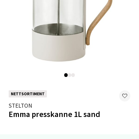
Moafjæra 14, 7606 Levanger
Åpent i dag 10-18
0 i butikk
Velg
Mandal - Alti Mandal
Skarvøyveien 55, 4517 Mandal
Åpent i dag 10-18
NETTSORTIMENT
0 i butikk
STELTON
Emma presskanne 1L sand
Velg