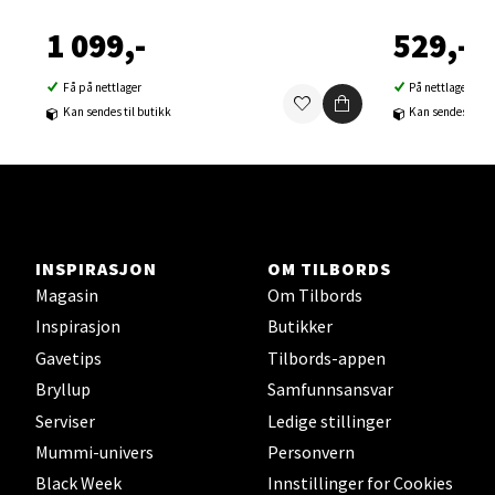
0 i butikk
1 099,-
529,-
Velg
Få på nettlager
På nettlager
Kan sendes til butikk
Kan sendes til b
Sortland - Sortland Storsenter
Strangata 26, 8400 Sortland
Åpent i dag 10-16
INSPIRASJON
OM TILBORDS
0 i butikk
Magasin
Om Tilbords
Inspirasjon
Butikker
Velg
Gavetips
Tilbords-appen
Bryllup
Samfunnsansvar
Serviser
Ledige stillinger
Mummi-univers
Personvern
Steinkjer - Thon Senter Steinkjer
Black Week
Innstillinger for Cookies