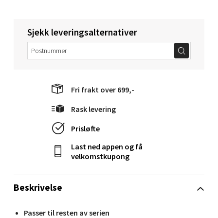
Sjekk leveringsalternativer
Molde - Moldetorget
Torget 1, 6413 Molde
Åpent i dag 10-18
Fri frakt over 699,-
0 i butikk
Rask levering
Velg
Prisløfte
Last ned appen og få
velkomstkupong
Narvik - Thon Senter Malmporten
Beskrivelse
Bolagsgata 1, 8514 Narvik
Åpent i dag 10-18
Passer til resten av serien
0 i butikk