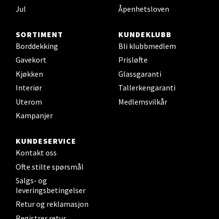
Sjøfartsgata 2, 7714 Steinkjer
Jul
Åpenhetsloven
Åpent i dag 10-18
SORTIMENT
KUNDEKLUBB
0 i butikk
Borddekking
Bli klubbmedlem
Gavekort
Prisløfte
Velg
Kjøkken
Glassgaranti
Interiør
Tallerkengaranti
Uterom
Medlemsvilkår
Leirvik - Stord
Kampanjer
Torgbakken 2, 5401 Stord
KUNDESERVICE
Åpent i dag 10-15
Kontakt oss
0 i butikk
Ofte stilte spørsmål
Salgs- og
Velg
leveringsbetingelser
Retur og reklamasjon
Registrer retur