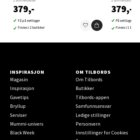
2 anmeldelser
2 anmeldelser
379,-
379,-
Få på nettlager
På nettlager
Finnes i 2 butikker
Finnes i 1 butikk
Lillehammer - Strandtorget
Strandtorget, 2609 Lillehammer
Åpent i dag 09-18
0 i butikk
INSPIRASJON
OM TILBORDS
Velg
Magasin
Om Tilbords
Inspirasjon
Butikker
Gavetips
Tilbords-appen
Bryllup
Samfunnsansvar
Strømmen - Thon Senter Strømmen
Serviser
Ledige stillinger
Mummi-univers
Personvern
Støperivn. 5, 2010 Strømmen
Åpent i dag 10-19
Black Week
Innstillinger for Cookies