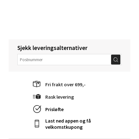
Folke Bernadottes vei 52, 5147 Fyllingsdalen
Åpent i dag 10-18
0 i butikk
Velg
Sjekk leveringsalternativer
Oppdal - Aunasenteret
Aunasenteret, Sunndalsvegen 3, 7340 Oppdal
Fri frakt over 699,-
Åpent i dag 10-18
Rask levering
0 i butikk
Prisløfte
Velg
Last ned appen og få
velkomstkupong