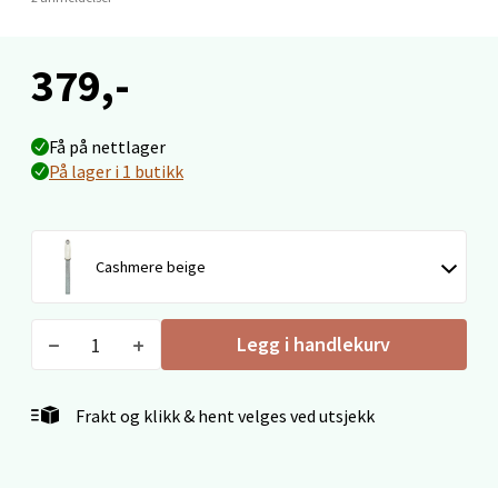
Velg
379,-
Få på nettlager
Narvik - Thon Senter Malmporten
På lager i 1 butikk
Bolagsgata 1, 8514 Narvik
Åpent i dag 10-18
Cashmere beige
0 i butikk
Velg
Legg i handlekurv
Frakt og klikk & hent velges ved utsjekk
Bergen - Oasen Senter