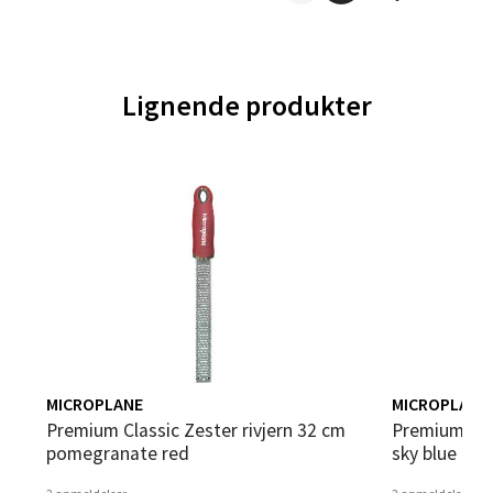
Leirvik - Stord
Torgbakken 2, 5401 Stord
Lignende produkter
Åpent i dag 10-15
0 i butikk
Velg
Oslo - Thon Senter Storo
Vitaminveien 7 - 9, 0485 Oslo
Åpent i dag 10-19
MICROPLANE
MICROPLANE
Premium Classic Zester rivjern 32 cm
Premium Classic Zester rivjern 32 cm
0 i butikk
pomegranate red
sky blue
Velg