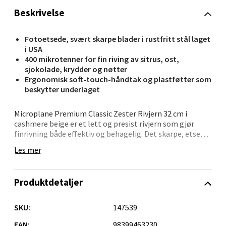
Orkanger - Thon Senter Orkanger
Beskrivelse
Thon Senter Orkanger, Orkdalsveien 113, 7300
Fotoetsede, svært skarpe blader i rustfritt stål laget
Orkanger
i USA
Åpent i dag 09-18
400 mikrotenner for fin riving av sitrus, ost,
sjokolade, krydder og nøtter
0 i butikk
Ergonomisk soft-touch-håndtak og plastføtter som
beskytter underlaget
Velg
Microplane Premium Classic Zester Rivjern 32 cm i
cashmere beige er et lett og presist rivjern som gjør
finrivning både effektiv og behagelig. Det skarpe, etsete
bladet gir rene snitt i råvarene og sørger for jevn
Sandvika - Thon Senter Sandvika
Les mer
struktur og tydelig smak.
Brodtkorbsgate 7, 1338 Sandvika
Den slanke formen og det komfortable håndtaket gir
Produktdetaljer
Åpent i dag 09-19
god kontroll, enten du river sitrusskall, ost eller krydder.
Rivjernet ligger stødig på benken takket være sklisikre
0 i butikk
føtter, og rengjøringen går raskt med skylling eller i
SKU:
147539
oppvaskmaskin.
EAN:
98399463230