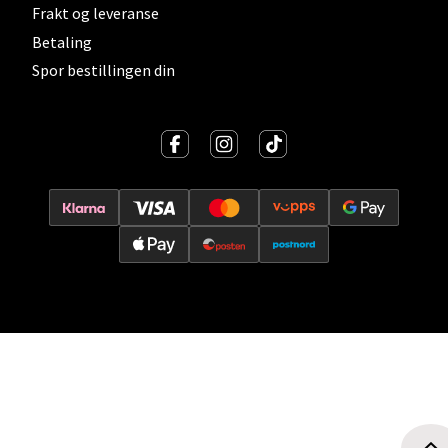
Storgata 6, 2050 Jessheim
Frakt og leveranse
Åpent i dag 10-19
Betaling
0 i butikk
Spor bestillingen din
Velg
Kristiansand - Thon
Sørlandssenteret
Barstølveien 31, 4636 Kristiansand
Åpent i dag 10-19
0 i butikk
Velg