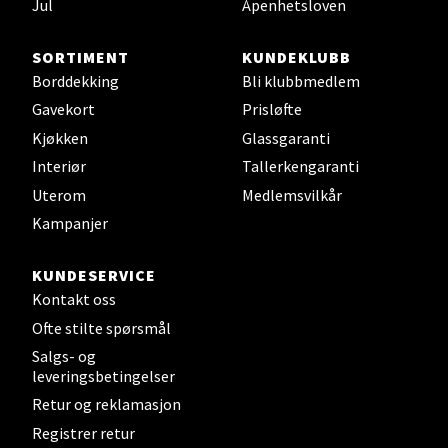
Jul
Åpenhetsloven
0 i butikk
SORTIMENT
KUNDEKLUBB
Velg
Borddekking
Bli klubbmedlem
Gavekort
Prisløfte
Kjøkken
Glassgaranti
Sunndalsøra - Alti Sunndal
Interiør
Tallerkengaranti
Uterom
Medlemsvilkår
Alti Sunndal, Sunndalsveien 17, 6600 Sunndalsøra
Kampanjer
Åpent i dag 10-16
0 i butikk
KUNDESERVICE
Kontakt oss
Velg
Ofte stilte spørsmål
Salgs- og
leveringsbetingelser
Retur og reklamasjon
Jessheim - Thon Senter Jessheim
Registrer retur