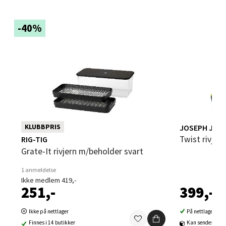
Strangata 26, 8400 Sortland
Åpent i dag 10-16
-40%
0 i butikk
Velg
Steinkjer - Thon Senter Steinkjer
JOSEPH JOS
KLUBBPRIS
Sjøfartsgata 2, 7714 Steinkjer
Twist rivjer
RIG-TIG
Åpent i dag 10-18
Grate-It rivjern m/beholder svart
0 i butikk
1 anmeldelse
Ikke medlem 419,-
251,-
399,-
Velg
Ikke på nettlager
På nettlager
Finnes i 14 butikker
Kan sendes til b