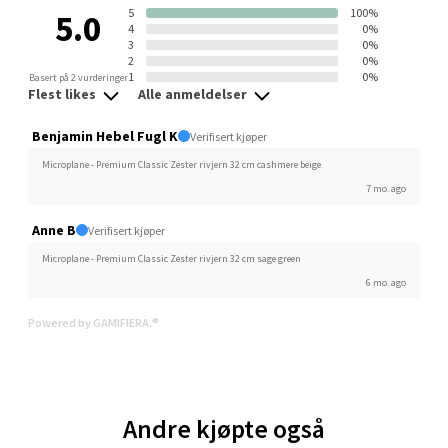
0 i butikk
5
100%
5.0
4
0%
3
0%
2
0%
Velg
1
0%
Basert på 2 vurderinger
Flest likes
Alle anmeldelser
Benjamin Hebel Fugl K
Verifisert kjøper
Ski - Thon Senter Ski
Microplane - Premium Classic Zester rivjern 32 cm cashmere beige
7 mo. ago
Ski Storsenter, Jernbanesvingen 6, 1400 Ski
Anne B
Åpent i dag 10-19
Verifisert kjøper
Microplane - Premium Classic Zester rivjern 32 cm sage green
0 i butikk
6 mo. ago
Velg
Powered by GAMIFIERA.®
Sortland - Sortland Storsenter
Andre kjøpte også