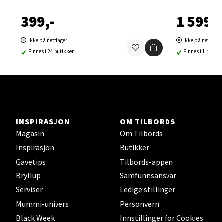
1 i butikk
399,-
1 599,-
Velg
Ikke på nettlager
Ikke på nettlage
Finnes i 24 butikker
Finnes i 1 butikk
Sortland - Sortland Storsenter
Strangata 26, 8400 Sortland
Åpent i dag 10-19
INSPIRASJON
OM TILBORDS
Magasin
Om Tilbords
4 i butikk
Inspirasjon
Butikker
Gavetips
Tilbords-appen
Velg
Bryllup
Samfunnsansvar
Serviser
Ledige stillinger
Mummi-univers
Personvern
Steinkjer - Thon Senter Steinkjer
Black Week
Innstillinger for Cookies