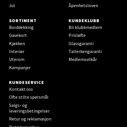
Jul
Åpenhetsloven
Sjøfartsgata 2, 7714 Steinkjer
Åpent i dag 10-20
SORTIMENT
KUNDEKLUBB
2 i butikk
Borddekking
Bli klubbmedlem
Gavekort
Prisløfte
Velg
Kjøkken
Glassgaranti
Interiør
Tallerkengaranti
Uterom
Medlemsvilkår
Leirvik - Stord
Kampanjer
Torgbakken 2, 5401 Stord
KUNDESERVICE
Åpent i dag 10-17
Kontakt oss
0 i butikk
Ofte stilte spørsmål
Salgs- og
leveringsbetingelser
Velg
Retur og reklamasjon
Registrer retur