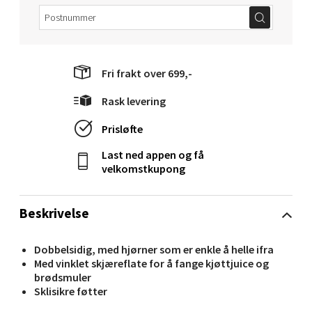
Molde - Moldetorget
Fri frakt over 699,-
Torget 1, 6413 Molde
Åpent i dag 10-20
Rask levering
2 i butikk
Prisløfte
Velg
Last ned appen og få
velkomstkupong
Beskrivelse
Narvik - Thon Senter
Malmporten
Dobbelsidig, med hjørner som er enkle å helle ifra
Med vinklet skjæreflate for å fange kjøttjuice og
Bolagsgata 1, 8514 Narvik
brødsmuler
Sklisikre føtter
Åpent i dag 10-20